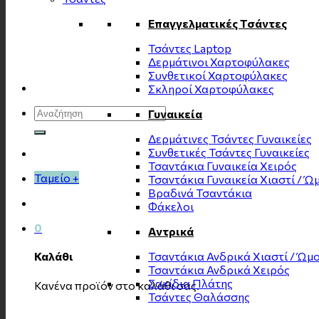
Επαγγελματικές Τσάντες
Τσάντες Laptop
Δερμάτινοι Χαρτοφύλακες
Συνθετικοί Χαρτοφύλακες
Σκληροί Χαρτοφύλακες
Αναζήτηση
Γυναικεία
για:
Δερμάτινες Τσάντες Γυναικείες
Συνθετικές Τσάντες Γυναικείες
Τσαντάκια Γυναικεία Χειρός
Ταμείο
+
Τσαντάκια Γυναικεία Χιαστί / Ώ
Βραδινά Τσαντάκια
Φάκελοι
0
Αντρικά
Τσαντάκια Ανδρικά Χιαστί / Ώμ
Καλάθι
Τσαντάκια Ανδρικά Χειρός
Σακίδια Πλάτης
Κανένα προϊόν στο καλάθι σας.
Τσάντες Θαλάσσης