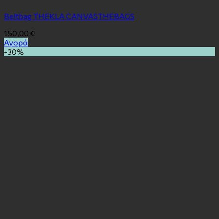
Beltbag THEKLA CANVASTHEBAGS
150,00
€
Αγορά
-30%