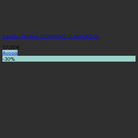
Σακίδιο Πλάτης 237640019 GLAM GABOL
57,00
€
Αγορά
-30%