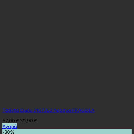
Tσάντα Ώμου 2107262 Ύφασμα FRAGOLA
57,00
€
39,90
€
Αγορά
-30%