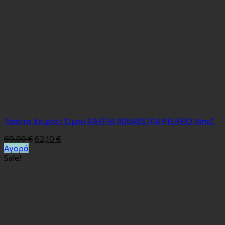
Τσάντα Χειρός/ Ώμου RAFFIA 90848ST04 PIERRO Μπεζ
69,00
€
62,10
€
Αγορά
Sale!