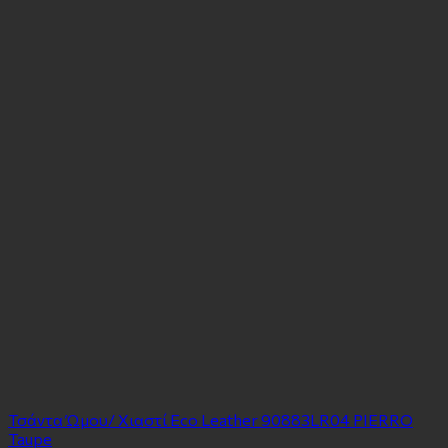
Τσάντα Ώμου/ Χιαστί Eco Leather 90883LR04 PIERRO
Taupe