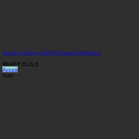
Σακίδιο Πλάτης 210726 Ύφασμα FRAGOLA
56,00
€
39,20
€
Αγορά
Sale!