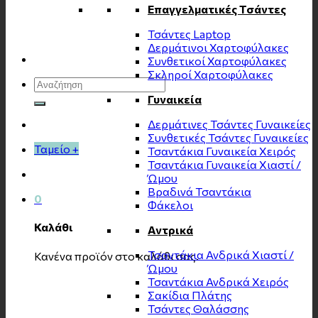
Επαγγελματικές Τσάντες
Τσάντες Laptop
Δερμάτινοι Χαρτοφύλακες
Συνθετικοί Χαρτοφύλακες
Σκληροί Χαρτοφύλακες
Αναζήτηση
για:
Γυναικεία
Δερμάτινες Τσάντες Γυναικείες
Συνθετικές Τσάντες Γυναικείες
Ταμείο
+
Τσαντάκια Γυναικεία Χειρός
Τσαντάκια Γυναικεία Χιαστί /
Ώμου
Βραδινά Τσαντάκια
0
Φάκελοι
Καλάθι
Αντρικά
Τσαντάκια Ανδρικά Χιαστί /
Κανένα προϊόν στο καλάθι σας.
Ώμου
Τσαντάκια Ανδρικά Χειρός
Σακίδια Πλάτης
Τσάντες Θαλάσσης