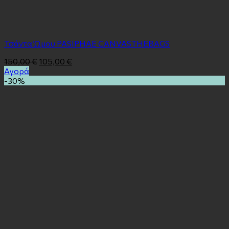
Τσάντα Ώμου PASIPHAE CANVASTHEBAGS
150,00
€
105,00
€
Αγορά
-30%