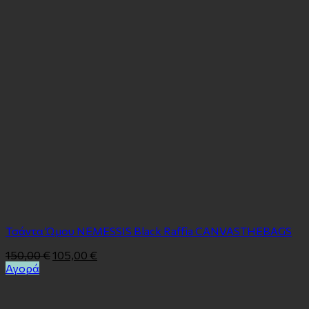
Τσάντα Ώμου ΝΕΜΕSSIS Black Raffia CANVASTHEBAGS
150,00
€
105,00
€
Αγορά