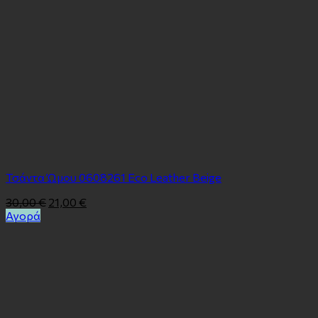
Τσάντα Ώμου 0608261 Eco Leather Beige
30,00
€
21,00
€
Αγορά