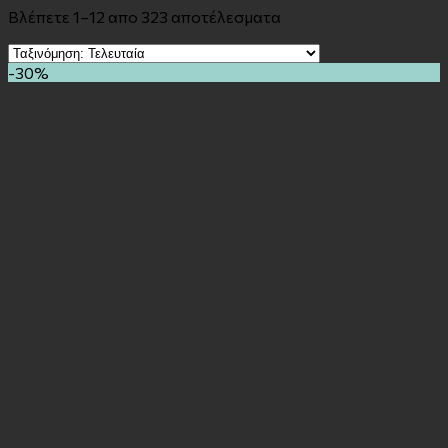
Βλέπετε 1–12 απο 323 αποτέλεσματα
-30%