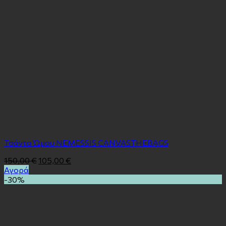
Τσάντα Ώμου ΝΕΜESSIS CANVASTHEBAGS
150,00
€
105,00
€
Αγορά
-30%