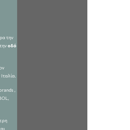
ρα την
στην
οδό
ον
Ιταλία.
rands ,
BOL,
τερη
και