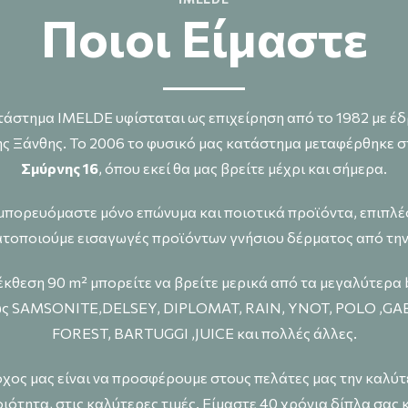
Ποιοι Eίμαστε
τάστημα IMELDE υφίσταται ως επιχείρηση από το 1982 με έδ
ης Ξάνθης. Το 2006 το φυσικό μας κατάστημα μεταφέρθηκε 
Σμύρνης 16
, όπου εκεί θα μας βρείτε μέχρι και σήμερα.
μπορευόμαστε μόνο επώνυμα και ποιοτικά προϊόντα, επιπλέ
τοποιούμε εισαγωγές προϊόντων γνήσιου δέρματος από την 
 έκθεση 90 m² μπορείτε να βρείτε μερικά από τα μεγαλύτερα b
ς SAMSONITE,DELSEY, DIPLOMAT, RAIN, YNOT, POLO ,GA
FOREST, BARTUGGI ,JUICE και πολλές άλλες.
χος μας είναι να προσφέρουμε στους πελάτες μας την καλύ
ιότητα, στις καλύτερες τιμές. Είμαστε 40 χρόνια δίπλα σας 