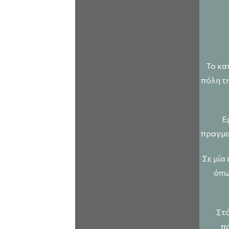
Το κα
πόλη τ
Ε
πραγμα
Σε μία
όπω
Στό
πο