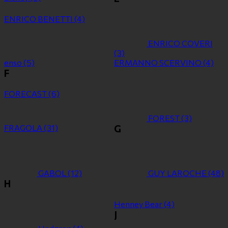
ENRICO BENETTI
(4)
ENRICO COVERI
(3)
enso
(5)
ERMANNO SCERVINO
(4)
F
FORECAST
(6)
FOREST
(3)
FRAGOLA
(31)
G
GABOL
(12)
GUY LAROCHE
(48)
H
Henney Bear
(4)
J