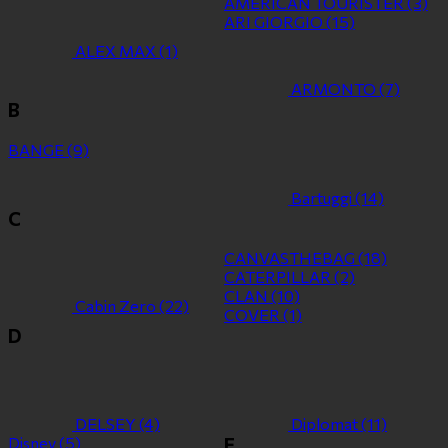
AMERICAN TOURISTER
(3)
ARI GIORGIO
(15)
ALEX MAX
(1)
ARMONTO
(7)
B
BANGE
(9)
Bartuggi
(14)
C
CANVASTHEBAG
(18)
CATERPILLAR
(2)
CLAN
(10)
Cabin Zero
(22)
COVER
(1)
D
DELSEY
(4)
Diplomat
(11)
Disney
(5)
E