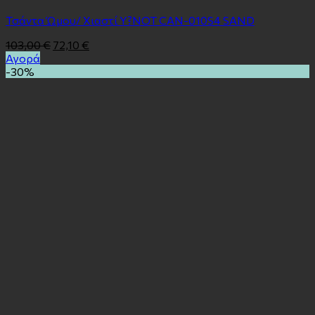
Τσάντα Ώμου/ Χιαστί Y?NOT CAN-010S4 SAND
103,00
€
72,10
€
Αγορά
-30%