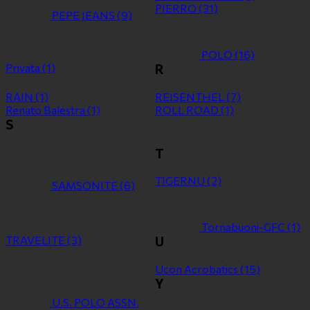
PIERRO
(31)
PEPE JEANS
(9)
POLO
(16)
Privata
(1)
R
RAIN
(1)
REISENTHEL
(7)
Renato Balestra
(1)
ROLL ROAD
(1)
S
T
TIGERNU
(2)
SAMSONITE
(6)
Tornabuoni-GFC
(1)
TRAVELITE
(3)
U
Ucon Acrobatics
(15)
Y
U.S. POLO ASSN.