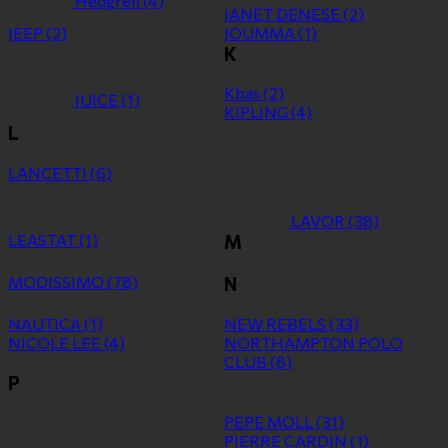
Hedgren
(4)
JANET DENESE
(2)
JEEP
(2)
JOUMMA
(1)
K
Kbas
(2)
JUICE
(1)
KIPLING
(4)
L
LANCETTI
(6)
LAVOR
(38)
LEASTAT
(1)
M
MODISSIMO
(78)
N
NAUTICA
(1)
NEW REBELS
(33)
NICOLE LEE
(4)
NORTHAMPTON POLO
CLUB
(8)
P
PEPE MOLL
(31)
PIERRE CARDIN
(1)