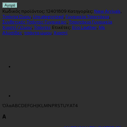
Αγορά
Κωδικός προϊόντος:
12401809
Κατηγορίες:
New Arrivals
,
Tσάντα Ώμου
,
Uncategorized
,
Γυναικεία Τσαντάκια
,
Συνθετικές Τσάντες Γυναικείες
,
Τσαντάκια Γυναικεία
Χιαστί / Ώμου
,
Τσάντες
Ετικέτες:
Eco Leather
,
Με
Αλυσίδες
,
τσάντα ώμου
,
Χιαστί
Όλα
A
B
C
D
E
F
G
H
J
K
L
M
N
P
R
S
T
U
Y
Α
Τ
4
A