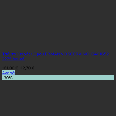
Τσάντα Χειρός/ Ώμου ERMANNO SCERVINO 12401652
2275 Λευκό
161,00
€
112,70
€
Αγορά
-30%