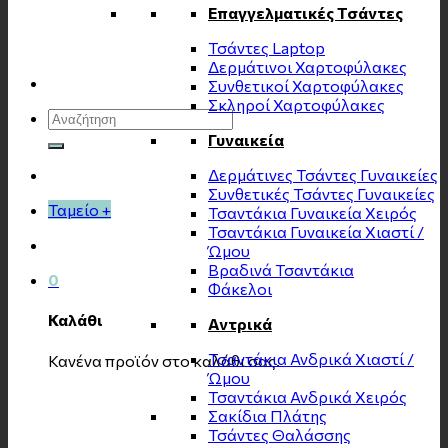
Επαγγελματικές Τσάντες
Τσάντες Laptop
Δερμάτινοι Χαρτοφύλακες
Συνθετικοί Χαρτοφύλακες
Σκληροί Χαρτοφύλακες
Αναζήτηση
για:
Γυναικεία
Δερμάτινες Τσάντες Γυναικείες
Συνθετικές Τσάντες Γυναικείες
Ταμείο
+
Τσαντάκια Γυναικεία Χειρός
Τσαντάκια Γυναικεία Χιαστί /
Ώμου
Βραδινά Τσαντάκια
0
Φάκελοι
Καλάθι
Αντρικά
Τσαντάκια Ανδρικά Χιαστί /
Κανένα προϊόν στο καλάθι σας.
Ώμου
Τσαντάκια Ανδρικά Χειρός
Σακίδια Πλάτης
Τσάντες Θαλάσσης