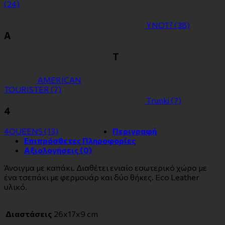
(24)
YNOT?
(38)
Α
Τ
ΑMERICAN
TOURISTER
(7)
Τrunki
(7)
4
4QUEENS
(13)
Περιγραφή
Επιπρόσθετες Πληροφορίες
Αξιολογήσεις (0)
Άνοιγμα με καπάκι. Διαθέτει ενιαίο εσωτερικό χώρο με
ένα τσεπάκι με φερμουάρ και δύο θήκες. Eco Leather
υλικό.
Διαστάσεις
26x17x9 cm