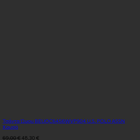
Τσάντα Ώμου BEUQC6456WVP904 U.S. POLO ASSN
Χρυσό
69,00
€
48,30
€