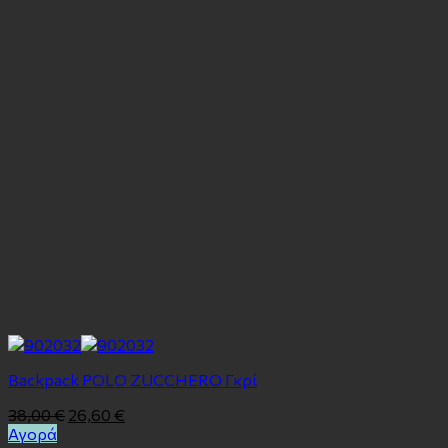
Backpack POLO ZUCCHERO Γκρί
38,00
€
26,60
€
Αγορά