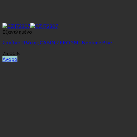
Εξαντλημένο
Σακίδιο Πλάτης CABIN ZERO 36L. Neptune Blue
75,00
€
Αγορά