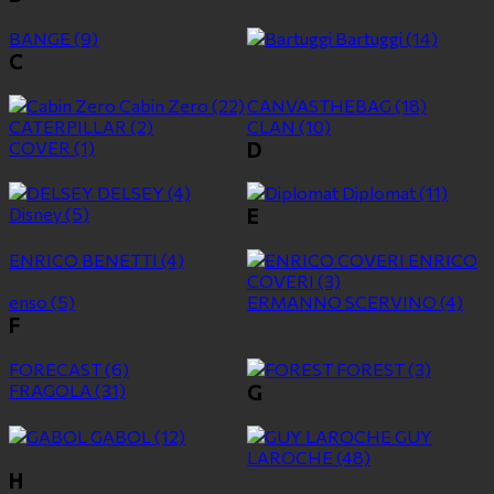
BANGE
(9)
Bartuggi
(14)
C
Cabin Zero
(22)
CANVASTHEBAG
(18)
CATERPILLAR
(2)
CLAN
(10)
COVER
(1)
D
DELSEY
(4)
Diplomat
(11)
Disney
(5)
E
ENRICO BENETTI
(4)
ENRICO
COVERI
(3)
enso
(5)
ERMANNO SCERVINO
(4)
F
FORECAST
(6)
FOREST
(3)
FRAGOLA
(31)
G
GABOL
(12)
GUY
LAROCHE
(48)
H