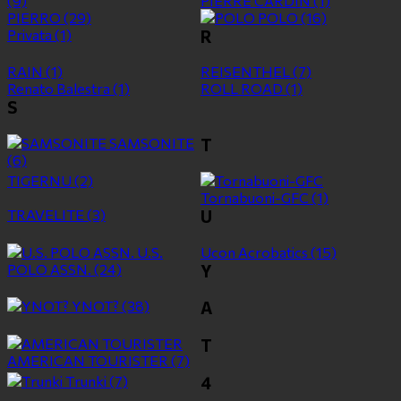
(9)
PIERRE CARDIN
(1)
PIERRO
(29)
POLO
(16)
Privata
(1)
R
RAIN
(1)
REISENTHEL
(7)
Renato Balestra
(1)
ROLL ROAD
(1)
S
SAMSONITE
T
(6)
TIGERNU
(2)
Tornabuoni-GFC
(1)
TRAVELITE
(3)
U
U.S.
Ucon Acrobatics
(15)
POLO ASSN.
(24)
Y
YNOT?
(38)
Α
Τ
ΑMERICAN TOURISTER
(7)
Τrunki
(7)
4