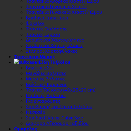
Τσαντάκια Ανδρικά Χιαστί / Ώμου
Τσαντάκια Γυναικεία Χειρός
Τσαντάκια Γυναικεία Χιαστί / Ώμου
Βραδινά Τσαντάκια
Φάκελοι
Τσάντες Θαλάσσης
Τσάντες Laptop
Δερμάτινοι Χαρτοφύλακες
Συνθετικοί Χαρτοφύλακες
Σκληροί Χαρτοφύλακες
Τσαντάκια Μέσης
Είδη Ταξιδίου
Βαλίτσες Σετ
Μεγάλες Βαλίτσες
Μεσαίες Βαλίτσες
Βαλίτσες Καμπίνας
Τσάντα Ταξιδίου (40x25x20 cm)
Παιδικές Βαλίτσες
Γκαρνταρόμπες
Σακ Βαγιάζ και Σάκοι Ταξιδίου
Νεσεσέρ
Σακίδια Πλάτης Cabin Size
Διάφορα Αξεσουάρ Ταξιδίου
Ομπρέλες