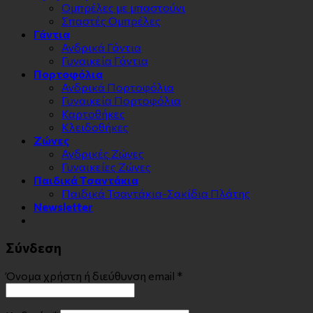
Ομπρέλες με μπαστούνι
Σπαστές Ομπρέλες
Γάντια
Ανδρικά Γάντια
Γυναικεία Γάντια
Πορτοφόλια
Ανδρικά Πορτοφόλια
Γυναικεία Πορτοφόλια
Καρτοθήκες
Κλειδοθήκες
Zώνες
Ανδρικές Ζώνες
Γυναικείες Ζώνες
Παιδικά Τσαντάκια
Παιδικά Τσαντάκια-Σακίδια Πλάτης
Newsletter
Σύνδεση
Όνομα χρήστη ή διεύθυνση email
*