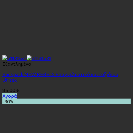
Εξαντλημένο
Backpack NEW REBELS Επαγγελματικό και ταξιδίου
Unisex
85,00
€
Αγορά
-30%