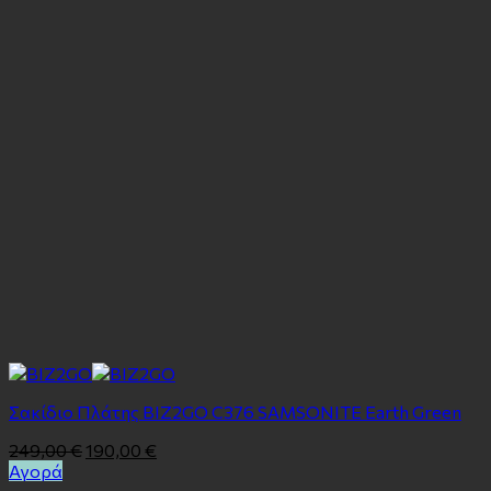
Σακίδιο Πλάτης BIZ2GO C376 SAMSONITE Earth Green
249,00
€
190,00
€
Αγορά