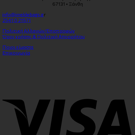
67131 • Ξάνθη
info@imeldebags.g
r
2541 0 21571
Πολιτική Αλλαγών/Επιστροφών
Όροι χρήσης & Πολιτική Απορρήτου
Ποιοι είμαστε
Επικοινωνία