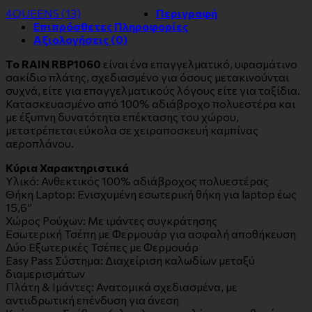
4QUEENS
(13)
Περιγραφή
Επιπρόσθετες Πληροφορίες
Αξιολογήσεις (0)
Το RAIN RBP1060
είναι ένα επαγγελματικό, υφασμάτινο
σακίδιο πλάτης, σχεδιασμένο για όσους μετακινούνται
συχνά, είτε για επαγγελματικούς λόγους είτε για ταξίδια.
Κατασκευασμένο από 100% αδιάβροχο πολυεστέρα και
με έξυπνη δυνατότητα επέκτασης του χώρου,
μετατρέπεται εύκολα σε χειραποσκευή καμπίνας
αεροπλάνου.
Κύρια Χαρακτηριστικά
Υλικό: Ανθεκτικός 100% αδιάβροχος πολυεστέρας
Θήκη Laptop: Ενισχυμένη εσωτερική θήκη για laptop έως
15,6”
Χώρος Ρούχων: Με ιμάντες συγκράτησης
Εσωτερική Τσέπη με Φερμουάρ για ασφαλή αποθήκευση
Δύο Εξωτερικές Τσέπες με Φερμουάρ
Easy Pass Σύστημα: Διαχείριση καλωδίων μεταξύ
διαμερισμάτων
Πλάτη & Ιμάντες: Ανατομικά σχεδιασμένα, με
αντιιδρωτική επένδυση για άνεση