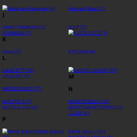
Hedgren
(4)
Henney Bear
(2)
J
JANET DENESE
(2)
JEEP
(2)
JOUMMA
(1)
JUICE
(1)
K
Kbas
(2)
KIPLING
(4)
L
LANCETTI
(6)
LAVOR
(37)
LEASTAT
(1)
M
MODISSIMO
(77)
N
NAUTICA
(1)
NEW REBELS
(33)
NICOLE LEE
(4)
NORTHAMPTON POLO
CLUB
(8)
P
PEPE JEANS
PEPE MOLL
(31)