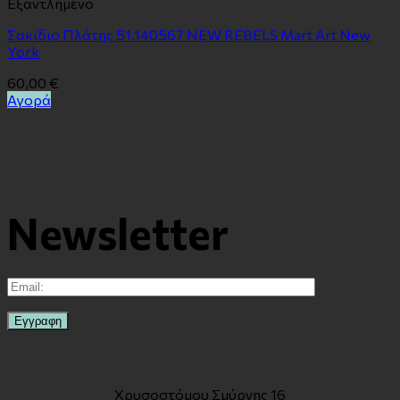
Εξαντλημένο
Σακίδιο Πλάτης 51.140567 NEW REBELS Mart Art New
York
60,00
€
Αγορά
Newsletter
Χρυσοστόμου Σμύρνης 16