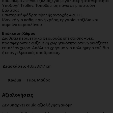
Κούμπωμα Στήθους (κλιπς) για μεγαλύτερη σταθερότητα
Υποδοχή Τrolley: Τοποθέτηση πάνω σε μπαστούνι
βαλίτσας
Εσωτερική φόδρα: Υψηλής αντοχής 420 HD
Ιδανικό για καθημερινή χρήση, εργασία, ταξίδια και
καμπίνα αεροπλάνου
Επέκταση Χώρου
Διαθέτει περιμετρικό φερμουάρ επέκτασης +5εκ,
προσφέροντας αυξημένη χωρητικότητα όταν χρειάζεστε
επιπλέον χώρο. Απόλυτα χρήσιμο για πολυήμερα ταξίδια
ή επαγγελματικές αποδράσεις.
Διαστάσεις
48x33x17 cm
Χρώμα
Γκρι, Μαύρο
Αξιολογήσεις
Δεν υπάρχει καμία αξιολόγηση ακόμη.