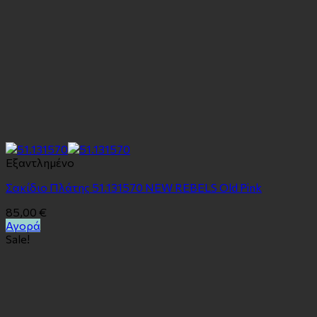
Εξαντλημένο
Σακίδιο Πλάτης 51.131570 NEW REBELS Old Pink
85,00
€
Αγορά
Sale!