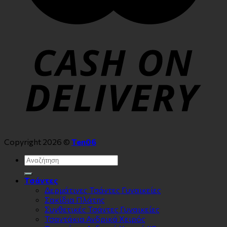
Copyright 2026 ©
Ten06
Αναζήτηση
για:
Τσάντες
Δερμάτινες Τσάντες Γυναικείες
Σακίδια Πλάτης
Συνθετικές Τσάντες Γυναικείες
Τσαντάκια Ανδρικά Χειρός