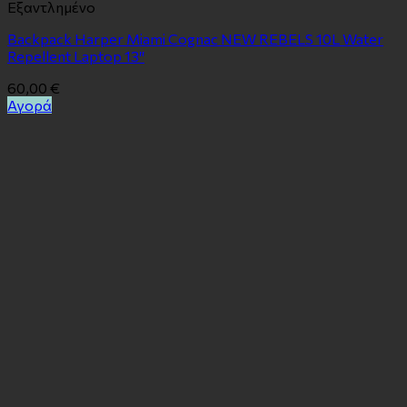
Εξαντλημένο
Backpack Harper Miami Cognac NEW REBELS 10L Water
Repellent Laptop 13″
60,00
€
Αγορά