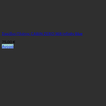
Σακίδιο Πλάτης CABIN ZERO 36lt Infinity Blue
75,00
€
Αγορά