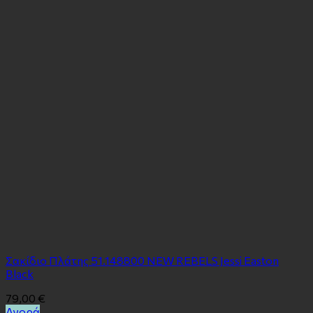
Σακίδιο Πλάτης 51.148800 NEW REBELS Jessi Easton
Black
79,00
€
Αγορά