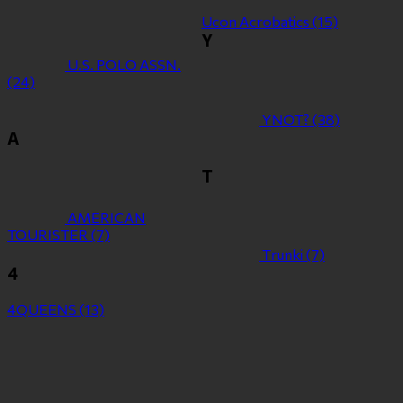
Ucon Acrobatics
(15)
Y
U.S. POLO ASSN.
(24)
YNOT?
(38)
Α
Τ
ΑMERICAN
TOURISTER
(7)
Τrunki
(7)
4
4QUEENS
(13)