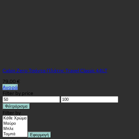
Cabin Zero Τσάντα Πλάτης Travel Classic 44LT
79,00
€
Αγορά
Filter by price
Ελάχιστη
Μέγιστη
τιμή
τιμή
Φιλτράρισμα
Filter by
Εφαρμογή