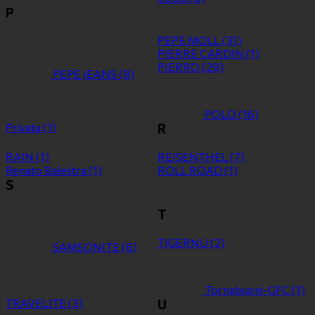
P
PEPE MOLL
(31)
PIERRE CARDIN
(1)
PIERRO
(29)
PEPE JEANS
(9)
POLO
(16)
Privata
(1)
R
RAIN
(1)
REISENTHEL
(7)
Renato Balestra
(1)
ROLL ROAD
(1)
S
T
TIGERNU
(2)
SAMSONITE
(6)
Tornabuoni-GFC
(1)
TRAVELITE
(3)
U