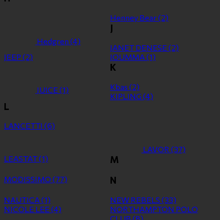
Henney Bear
(2)
J
Hedgren
(4)
JANET DENESE
(2)
JEEP
(2)
JOUMMA
(1)
K
Kbas
(2)
JUICE
(1)
KIPLING
(4)
L
LANCETTI
(6)
LAVOR
(37)
LEASTAT
(1)
M
MODISSIMO
(77)
N
NAUTICA
(1)
NEW REBELS
(33)
NICOLE LEE
(4)
NORTHAMPTON POLO
CLUB
(8)