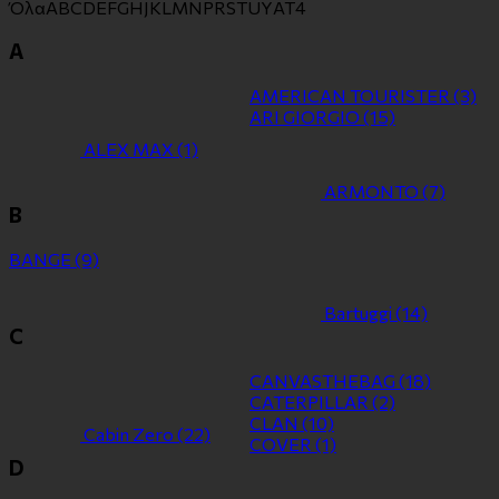
Όλα
A
B
C
D
E
F
G
H
J
K
L
M
N
P
R
S
T
U
Y
Α
Τ
4
A
AMERICAN TOURISTER
(3)
ARI GIORGIO
(15)
ALEX MAX
(1)
ARMONTO
(7)
B
BANGE
(9)
Bartuggi
(14)
C
CANVASTHEBAG
(18)
CATERPILLAR
(2)
CLAN
(10)
Cabin Zero
(22)
COVER
(1)
D