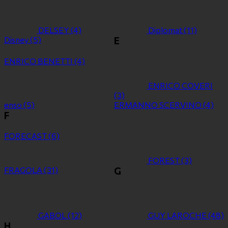
DELSEY
(4)
Diplomat
(11)
Disney
(5)
E
ENRICO BENETTI
(4)
ENRICO COVERI
(3)
enso
(5)
ERMANNO SCERVINO
(4)
F
FORECAST
(6)
FOREST
(3)
FRAGOLA
(31)
G
GABOL
(12)
GUY LAROCHE
(48)
H