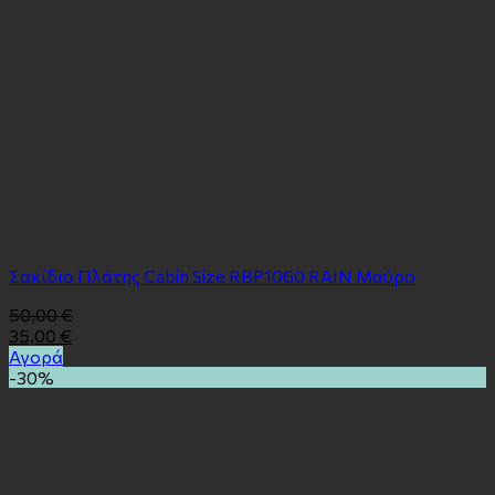
Σακίδιο Πλάτης Cabin Size RBP1060 RAIN Μαύρο
50,00
€
35,00
€
Αγορά
-30%