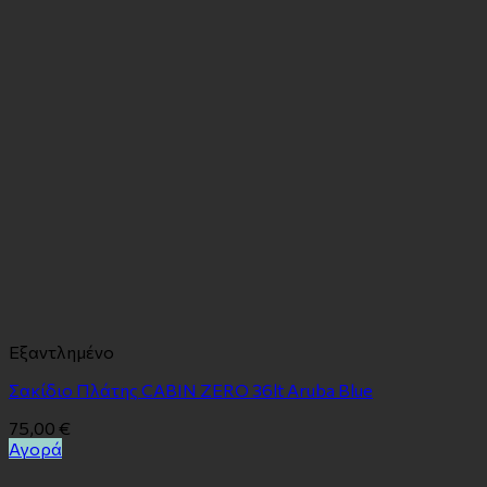
Εξαντλημένο
Σακίδιο Πλάτης CABIN ZERO 36lt Aruba Blue
75,00
€
Αγορά