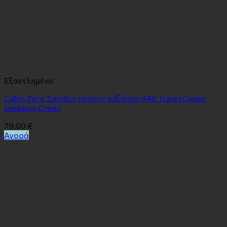
Εξαντλημένο
Cabin Zero Σακίδιο πλάτης ταξιδίου 44lt Travel Classic
Meadow Green
79,00
€
Αγορά