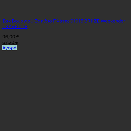
Σακ Βουαγιάζ-Σακίδιο Πλάτης 91015 BRIIZE Weekender
TRAVELITE
96,00
€
67,20
€
Αγορά