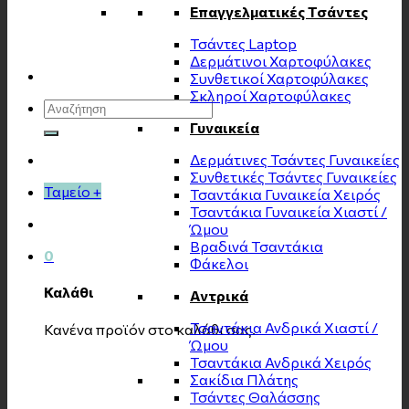
Επαγγελματικές Τσάντες
Τσάντες Laptop
Δερμάτινοι Χαρτοφύλακες
Συνθετικοί Χαρτοφύλακες
Σκληροί Χαρτοφύλακες
Αναζήτηση
για:
Γυναικεία
Δερμάτινες Τσάντες Γυναικείες
Συνθετικές Τσάντες Γυναικείες
Ταμείο
+
Τσαντάκια Γυναικεία Χειρός
Τσαντάκια Γυναικεία Χιαστί /
Ώμου
Βραδινά Τσαντάκια
0
Φάκελοι
Καλάθι
Αντρικά
Τσαντάκια Ανδρικά Χιαστί /
Κανένα προϊόν στο καλάθι σας.
Ώμου
Τσαντάκια Ανδρικά Χειρός
Σακίδια Πλάτης
Τσάντες Θαλάσσης