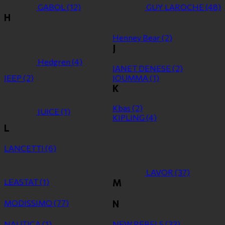
GABOL
(12)
GUY LAROCHE
(48)
H
Henney Bear
(2)
J
Hedgren
(4)
JANET DENESE
(2)
JEEP
(2)
JOUMMA
(1)
K
Kbas
(2)
JUICE
(1)
KIPLING
(4)
L
LANCETTI
(6)
LAVOR
(37)
LEASTAT
(1)
M
MODISSIMO
(77)
N
NAUTICA
(1)
NEW REBELS
(33)