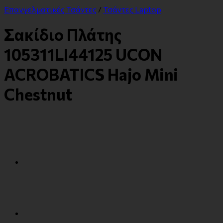
Επαγγελματικές Τσάντες
/
Τσάντες Laptop
Σακίδιο Πλάτης
105311LI44125 UCON
ACROBATICS Hajo Mini
Chestnut