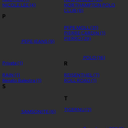
NICOLE LEE
(4)
NORTHAMPTON POLO
CLUB
(8)
P
PEPE MOLL
(31)
PIERRE CARDIN
(1)
PIERRO
(29)
PEPE JEANS
(9)
POLO
(16)
Privata
(1)
R
RAIN
(1)
REISENTHEL
(7)
Renato Balestra
(1)
ROLL ROAD
(1)
S
T
TIGERNU
(2)
SAMSONITE
(6)