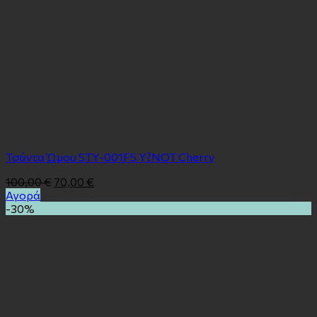
Τσάντα Ώμου STY-001F5 Y?NOT Cherry
100,00
€
70,00
€
Αγορά
-30%