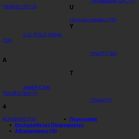
Tornabuoni-GFC
(1)
TRAVELITE
(3)
U
Ucon Acrobatics
(15)
Y
U.S. POLO ASSN.
(24)
YNOT?
(38)
Α
Τ
ΑMERICAN
TOURISTER
(7)
Τrunki
(7)
4
4QUEENS
(13)
Περιγραφή
Επιπρόσθετες Πληροφορίες
Αξιολογήσεις (0)