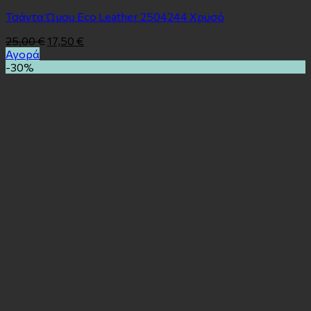
Τσάντα Ώμου Eco Leather 2504244 Χρυσό
25,00
€
17,50
€
Αγορά
-30%