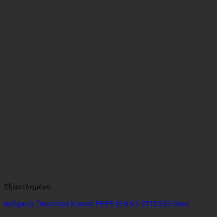
Εξαντλημένο
Ανδρικό Τσαντάκι Χιαστί PEPE JEANS 7175532 Χακί