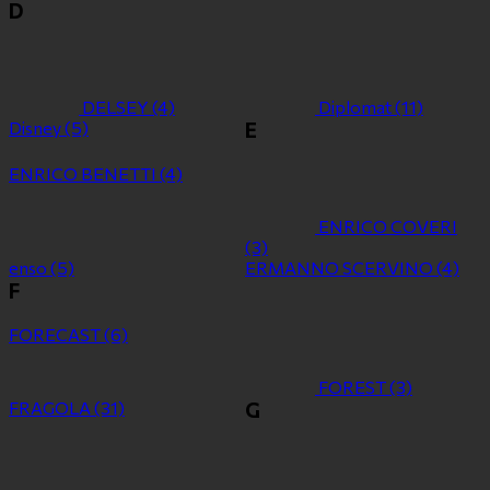
D
DELSEY
(4)
Diplomat
(11)
Disney
(5)
E
ENRICO BENETTI
(4)
ENRICO COVERI
(3)
enso
(5)
ERMANNO SCERVINO
(4)
F
FORECAST
(6)
FOREST
(3)
FRAGOLA
(31)
G