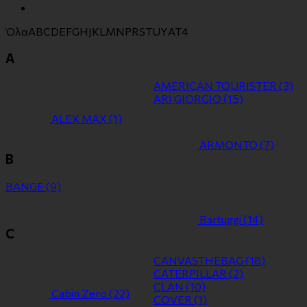
Όλα
A
B
C
D
E
F
G
H
J
K
L
M
N
P
R
S
T
U
Y
Α
Τ
4
A
AMERICAN TOURISTER
(3)
ARI GIORGIO
(15)
ALEX MAX
(1)
ARMONTO
(7)
B
BANGE
(9)
Bartuggi
(14)
C
CANVASTHEBAG
(18)
CATERPILLAR
(2)
CLAN
(10)
Cabin Zero
(22)
COVER
(1)