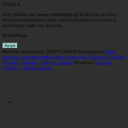
119,00
€
Στην σελίδα μας www.imeldebags.gr θα βρείτε μεγάλη
ποικιλία προϊόντων, στην καλύτερη ποιότητα και στις
καλύτερες τιμές της αγοράς.
Σε απόθεμα
Αγορά
Κωδικός προϊόντος:
105311LI44125
Κατηγορίες:
New
Arrivals
,
Uncategorized
,
Επαγγελματικές Τσάντες
,
Σακίδια
Πλάτης
,
Τσάντες
,
Τσάντες Laptop
Ετικέτες:
Σακίδιο
Πλάτης
,
Τσάντα Laptop