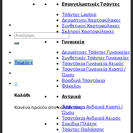
Επαγγελματικές Τσάντες
Τσάντες Laptop
Δερμάτινοι Χαρτοφύλακες
Συνθετικοί Χαρτοφύλακες
Σκληροί Χαρτοφύλακες
Αναζήτηση
για:
Γυναικεία
Δερμάτινες Τσάντες Γυναικείες
Συνθετικές Τσάντες Γυναικείες
Ταμείο
+
Τσαντάκια Γυναικεία Χειρός
Τσαντάκια Γυναικεία Χιαστί /
Ώμου
Βραδινά Τσαντάκια
0
Φάκελοι
Καλάθι
Αντρικά
Τσαντάκια Ανδρικά Χιαστί /
Κανένα προϊόν στο καλάθι σας.
Ώμου
Τσαντάκια Ανδρικά Χειρός
Σακίδια Πλάτης
Τσάντες Θαλάσσης