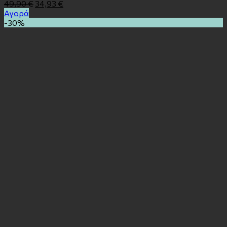
49,90
€
34,93
€
Αγορά
-30%