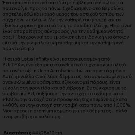
Ένα κλασικό αστικό σακίδιο με εμβληματική σιλουέτα
που ανοίγει προς τα πάνω. Σχεδιασμένο στο Βερολίνο,
αποτελεί εδώ και καιρό μέρος του αστικού τοπίου των
σύγχρονων πόλεων. Με την καθαρή του μορφή και τα
έξυπνα χαρακτηριστικά του, το σακίδιο πλάτης Hajo είναι
ένας απαραίτητος σύντροφος για την καθημερινότητά
σας. Η διαχρονική του εμφάνιση είναι ιδανική για όποιον
εκτιμά την μινιμαλιστική αισθητική και την καθημερινή
πρακτικότητα.
Η σειρά Lotus Infinity είναι κατασκευασμένη από
PUrTEX∞, ένα εξαιρετικά ανθεκτικό τεχνολογικό υλικό
που ανέπτυξε η Ucon Acrobatics εδώ και αρκετά χρόνια.
Αυτή η εναλλακτική λύση δέρματος, κατασκευασμένη από
ανακυκλωμένα υφάσματα, εξοικονομεί πόρους, είναι
εύκολη στη φροντίδα και αδιάβροχη. Σε σύγκριση με το
συμβατικό PU, αυξήσαμε την αντοχή στο σχίσιμο κατά
+100%, την αντοχή στην πρόσφυση της επιφάνειας κατά
+400% και την αντοχή στην τριβή κατά πάνω από 1.000%.
Μου αρέσει η premium κομψότητα του δέρματος – αλλά
αναμφισβήτητα καλύτερη.
Διαστάσεις
44x28x10 cm