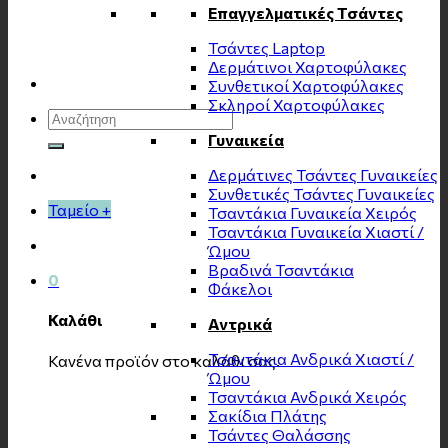
Επαγγελματικές Τσάντες
Τσάντες Laptop
Δερμάτινοι Χαρτοφύλακες
Συνθετικοί Χαρτοφύλακες
Σκληροί Χαρτοφύλακες
Αναζήτηση
για:
Γυναικεία
Δερμάτινες Τσάντες Γυναικείες
Συνθετικές Τσάντες Γυναικείες
Ταμείο
+
Τσαντάκια Γυναικεία Χειρός
Τσαντάκια Γυναικεία Χιαστί /
Ώμου
Βραδινά Τσαντάκια
0
Φάκελοι
Καλάθι
Αντρικά
Τσαντάκια Ανδρικά Χιαστί /
Κανένα προϊόν στο καλάθι σας.
Ώμου
Τσαντάκια Ανδρικά Χειρός
Σακίδια Πλάτης
Τσάντες Θαλάσσης