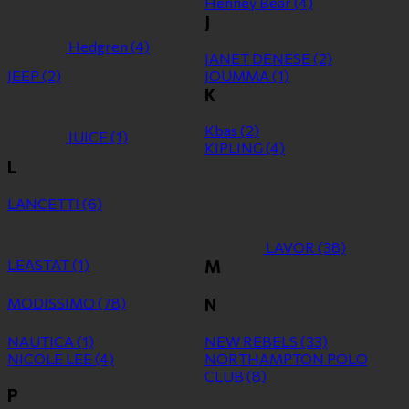
Henney Bear
(4)
J
Hedgren
(4)
JANET DENESE
(2)
JEEP
(2)
JOUMMA
(1)
K
Kbas
(2)
JUICE
(1)
KIPLING
(4)
L
LANCETTI
(6)
LAVOR
(38)
LEASTAT
(1)
M
MODISSIMO
(78)
N
NAUTICA
(1)
NEW REBELS
(33)
NICOLE LEE
(4)
NORTHAMPTON POLO
CLUB
(8)
P