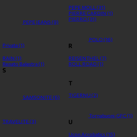
PEPE MOLL
(31)
PIERRE CARDIN
(1)
PIERRO
(31)
PEPE JEANS
(9)
POLO
(16)
Privata
(1)
R
RAIN
(1)
REISENTHEL
(7)
Renato Balestra
(1)
ROLL ROAD
(1)
S
T
TIGERNU
(2)
SAMSONITE
(6)
Tornabuoni-GFC
(1)
TRAVELITE
(3)
U
Ucon Acrobatics
(15)