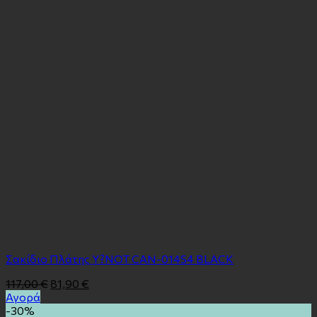
Σακίδιο Πλάτης Y?NOT CAN-014S4 BLACK
117,00
€
81,90
€
Αγορά
-30%