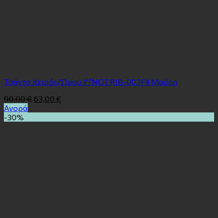
Τσάντα Χειρός/Ώμου Y?NOT RIB-003F4 Μαύρη
90,00
€
63,00
€
Αγορά
-30%