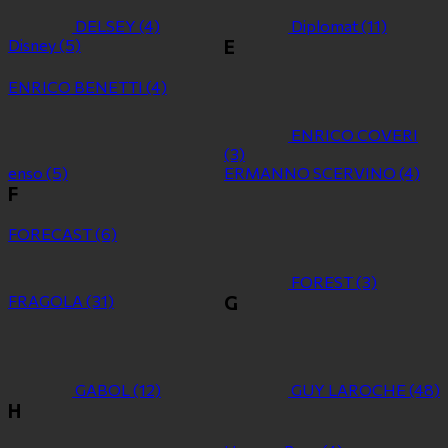
DELSEY
(4)
Diplomat
(11)
Disney
(5)
E
ENRICO BENETTI
(4)
ENRICO COVERI
(3)
enso
(5)
ERMANNO SCERVINO
(4)
F
FORECAST
(6)
FOREST
(3)
FRAGOLA
(31)
G
GABOL
(12)
GUY LAROCHE
(48)
H