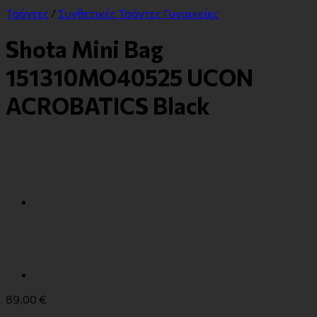
Τσάντες
/
Συνθετικές Τσάντες Γυναικείες
Shota Mini Bag
151310MO40525 UCON
ACROBATICS Black
89,00
€