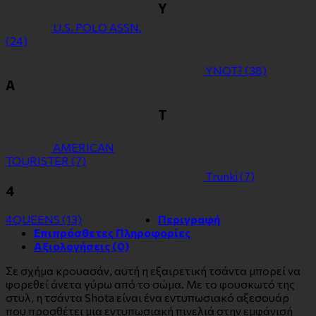
Y
U.S. POLO ASSN.
(24)
YNOT?
(38)
Α
Τ
ΑMERICAN
TOURISTER
(7)
Τrunki
(7)
4
4QUEENS
(13)
Περιγραφή
Επιπρόσθετες Πληροφορίες
Αξιολογήσεις (0)
Σε σχήμα κρουασάν, αυτή η εξαιρετική τσάντα μπορεί να
φορεθεί άνετα γύρω από το σώμα. Με το φουσκωτό της
στυλ, η τσάντα Shota είναι ένα εντυπωσιακό αξεσουάρ
που προσθέτει μια εντυπωσιακή πινελιά στην εμφάνισή