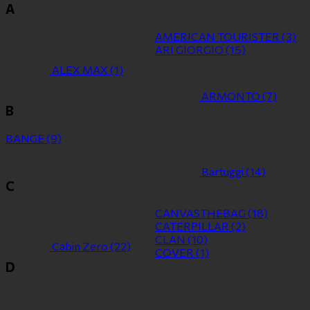
A
AMERICAN TOURISTER
(3)
ARI GIORGIO
(15)
ALEX MAX
(1)
ARMONTO
(7)
B
BANGE
(9)
Bartuggi
(14)
C
CANVASTHEBAG
(18)
CATERPILLAR
(2)
CLAN
(10)
Cabin Zero
(22)
COVER
(1)
D