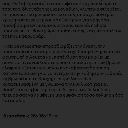
σας. Οι λαβές αναδύονται κομψά από τη μία πλευρά της
τσάντας, δίνοντάς της μια μοναδική, γλυπτική σιλουέτα.
Σε πραγματικό μινιμαλιστικό στυλ, υπάρχει μόνο μία
κρυφή τσέπη με φερμουάρ εξωτερικά για γρήγορα
προσβάσιμα αντικείμενα. Στο εσωτερικό, η Shota
προσφέρει άφθονο χώρο αποθήκευσης και μια επιπλέον
τσέπη με φερμουάρ.
Η σειρά Moss επαναπροσδιορίζει την άνεση, την
προστασία και τον προσεγμένο σχεδιασμό. Η μοναδικά
φουσκωτή σιλουέτα και η επένδυση που μοιάζει με
σύννεφο αντανακλούν τη φυσική απαλότητα των βρύων –
ελαφριά, εξαιρετικά μαλακή και αβίαστα δροσερή.
Κατασκευασμένη για να αντέχει στην καθημερινή φθορά,
τη βρωμιά και τη βροχή, η σειρά Moss είναι
κατασκευασμένη με γνώμονα την κυκλικότητα και
βασίζεται στη βιωσιμότητα. Αφήστε την βελούδινη
πλευρά σας να λάμψει με μια εμφάνιση τόσο τολμηρή όσο
και απαλή.
Διαστάσεις
26x36x15 cm