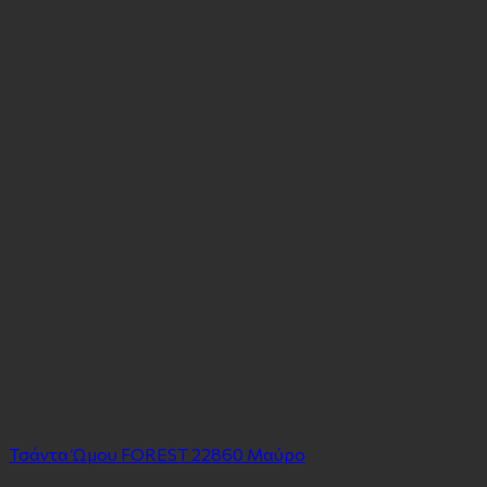
Τσάντα Ώμου FOREST 22860 Mαύρο