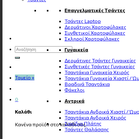
Επαγγελματικές Τσάντες
Τσάντες Laptop
Δερμάτινοι Χαρτοφύλακες
Συνθετικοί Χαρτοφύλακες
Σκληροί Χαρτοφύλακες
Αναζήτηση
Γυναικεία
για:
Δερμάτινες Τσάντες Γυναικείες
Συνθετικές Τσάντες Γυναικείες
Τσαντάκια Γυναικεία Χειρός
Ταμείο
+
Τσαντάκια Γυναικεία Χιαστί / Ώ
Βραδινά Τσαντάκια
Φάκελοι
0
Αντρικά
Τσαντάκια Ανδρικά Χιαστί / Ώμ
Καλάθι
Τσαντάκια Ανδρικά Χειρός
Σακίδια Πλάτης
Κανένα προϊόν στο καλάθι σας.
Τσάντες Θαλάσσης