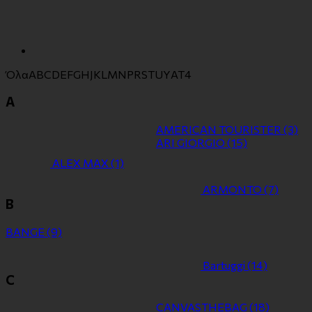
Όλα
A
B
C
D
E
F
G
H
J
K
L
M
N
P
R
S
T
U
Y
Α
Τ
4
A
AMERICAN TOURISTER
(3)
ARI GIORGIO
(15)
ALEX MAX
(1)
ARMONTO
(7)
B
BANGE
(9)
Bartuggi
(14)
C
CANVASTHEBAG
(18)