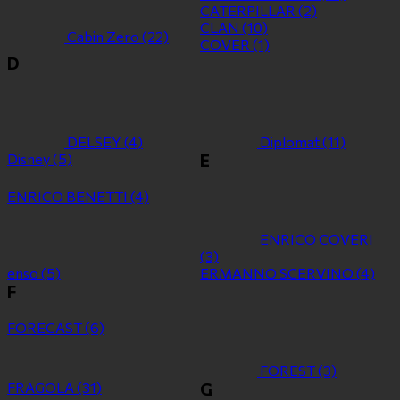
CATERPILLAR
(2)
CLAN
(10)
Cabin Zero
(22)
COVER
(1)
D
DELSEY
(4)
Diplomat
(11)
Disney
(5)
E
ENRICO BENETTI
(4)
ENRICO COVERI
(3)
enso
(5)
ERMANNO SCERVINO
(4)
F
FORECAST
(6)
FOREST
(3)
FRAGOLA
(31)
G