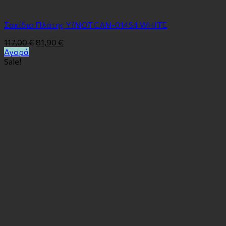
Σακίδιο Πλάτης Y?NOT CAN-014S4 WHITE
117,00
€
81,90
€
Αγορά
Sale!