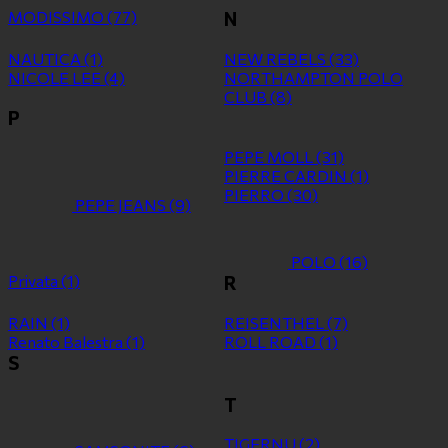
MODISSIMO
(77)
N
NAUTICA
(1)
NEW REBELS
(33)
NICOLE LEE
(4)
NORTHAMPTON POLO
CLUB
(8)
P
PEPE MOLL
(31)
PIERRE CARDIN
(1)
PIERRO
(30)
PEPE JEANS
(9)
POLO
(16)
Privata
(1)
R
RAIN
(1)
REISENTHEL
(7)
Renato Balestra
(1)
ROLL ROAD
(1)
S
T
TIGERNU
(2)