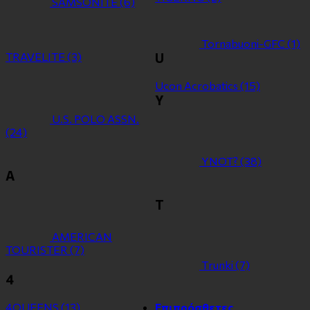
SAMSONITE
(6)
Tornabuoni-GFC
(1)
TRAVELITE
(3)
U
Ucon Acrobatics
(15)
Y
U.S. POLO ASSN.
(24)
YNOT?
(38)
Α
Τ
ΑMERICAN
TOURISTER
(7)
Τrunki
(7)
4
4QUEENS
(13)
Επιπρόσθετες