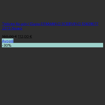
Τσάντα Χειρός/ Ώμου ERMANNO SCERVINO 12401677
2275 Λευκό
160,00
€
112,00
€
Αγορά
-30%