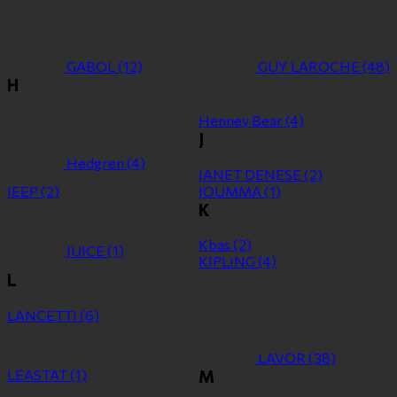
GABOL
(12)
GUY LAROCHE
(48)
H
Henney Bear
(4)
J
Hedgren
(4)
JANET DENESE
(2)
JEEP
(2)
JOUMMA
(1)
K
Kbas
(2)
JUICE
(1)
KIPLING
(4)
L
LANCETTI
(6)
LAVOR
(38)
LEASTAT
(1)
M