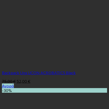
Backpack Una UCON ACROBATICS Black
75,00
€
52,00
€
Αγορά
-30%