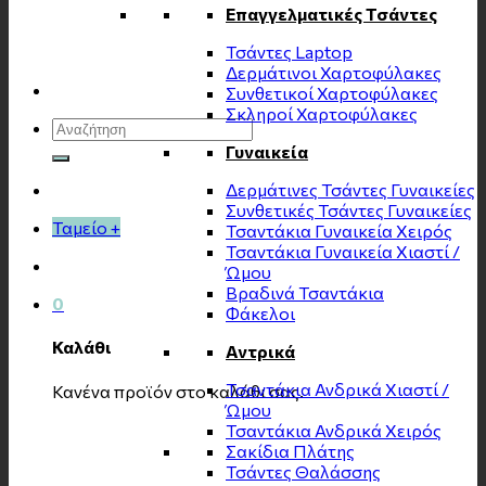
Επαγγελματικές Τσάντες
Τσάντες Laptop
Δερμάτινοι Χαρτοφύλακες
Συνθετικοί Χαρτοφύλακες
Σκληροί Χαρτοφύλακες
Αναζήτηση
για:
Γυναικεία
Δερμάτινες Τσάντες Γυναικείες
Συνθετικές Τσάντες Γυναικείες
Ταμείο
+
Τσαντάκια Γυναικεία Χειρός
Τσαντάκια Γυναικεία Χιαστί /
Ώμου
Βραδινά Τσαντάκια
0
Φάκελοι
Καλάθι
Αντρικά
Τσαντάκια Ανδρικά Χιαστί /
Κανένα προϊόν στο καλάθι σας.
Ώμου
Τσαντάκια Ανδρικά Χειρός
Σακίδια Πλάτης
Τσάντες Θαλάσσης