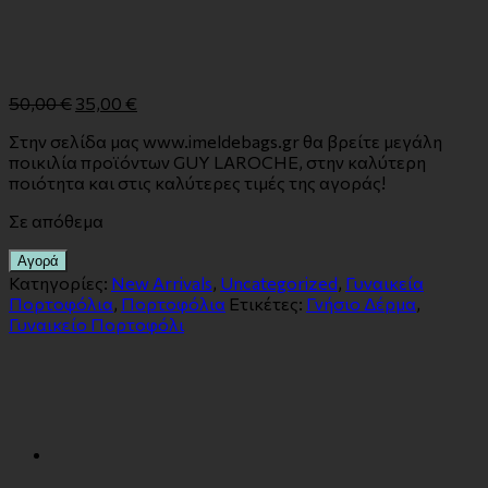
50,00
€
35,00
€
Στην σελίδα μας www.imeldebags.gr θα βρείτε μεγάλη
ποικιλία προϊόντων GUY LAROCHE, στην καλύτερη
ποιότητα και στις καλύτερες τιμές της αγοράς!
Σε απόθεμα
Αγορά
Κατηγορίες:
New Arrivals
,
Uncategorized
,
Γυναικεία
Πορτοφόλια
,
Πορτοφόλια
Ετικέτες:
Γνήσιο Δέρμα
,
Γυναικείο Πορτοφόλι