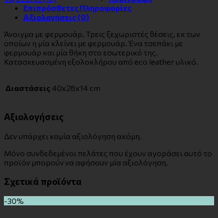
Επιπρόσθετες Πληροφορίες
Αξιολογήσεις (0)
Άνοιγμα με φερμουάρ. Τρεις ξεχωριστές θέσεις, εκ των
οποίων η μία κλείνει με φερμουάρ. Ένα τσεπάκι με
φερμουάρ και μία θήκη στο εσωτερικό της.
Κατασκευασμένη εξολοκλήρου από eco leather υλικό.
Διαστάσεις
40x28x14 cm
Αξιολογήσεις
Δεν υπάρχει καμία αξιολόγηση ακόμη.
Μόνο συνδεδεμένοι πελάτες που έχουν αγοράσει αυτό το
προϊόν μπορούν να αφήσουν μία αξιολόγηση.
Σχετικά προϊόντα
-30%