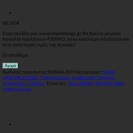
95,00
€
Στην σελίδα μας www.imeldebags.gr θα βρείτε μεγάλη
ποικιλία προϊόντων PIERRO, στην καλύτερη ποιότητα και
στις καλύτερες τιμές της αγοράς!
Σε απόθεμα
Αγορά
Κωδικός προϊόντος:
90884LR01
Κατηγορίες:
NEW
ARRIVALS 2026
,
Tσάντα Ώμου
,
Συνθετικές Τσάντες
Γυναικείες
,
Τσάντες
Ετικέτες:
Eco Leather
,
Shopper Bag
,
τσάντα ώμου