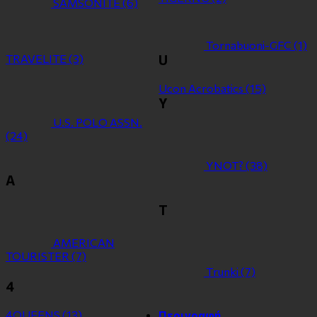
SAMSONITE
(6)
Tornabuoni-GFC
(1)
TRAVELITE
(3)
U
Ucon Acrobatics
(15)
Y
U.S. POLO ASSN.
(24)
YNOT?
(38)
Α
Τ
ΑMERICAN
TOURISTER
(7)
Τrunki
(7)
4
4QUEENS
(13)
Περιγραφή