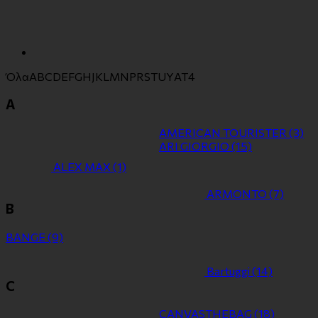
Όλα
A
B
C
D
E
F
G
H
J
K
L
M
N
P
R
S
T
U
Y
Α
Τ
4
A
AMERICAN TOURISTER
(3)
ARI GIORGIO
(15)
ALEX MAX
(1)
ARMONTO
(7)
B
BANGE
(9)
Bartuggi
(14)
C
CANVASTHEBAG
(18)