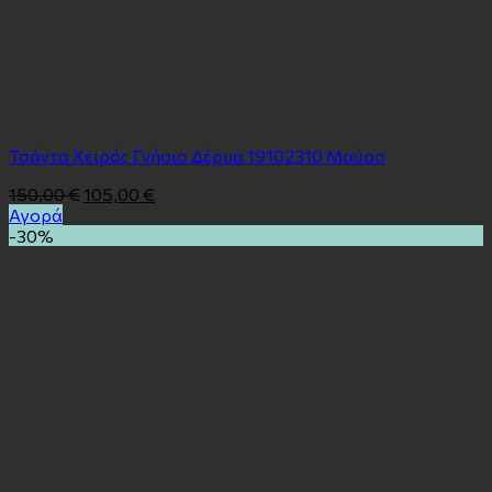
Τσάντα Χειρός Γνήσιο Δέρμα 19102310 Μαύρο
150,00
€
105,00
€
Αγορά
-30%