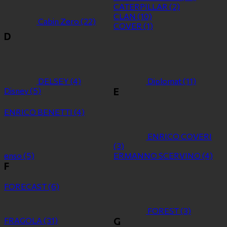
CATERPILLAR
(2)
CLAN
(10)
Cabin Zero
(22)
COVER
(1)
D
DELSEY
(4)
Diplomat
(11)
Disney
(5)
E
ENRICO BENETTI
(4)
ENRICO COVERI
(3)
enso
(5)
ERMANNO SCERVINO
(4)
F
FORECAST
(6)
FOREST
(3)
FRAGOLA
(31)
G