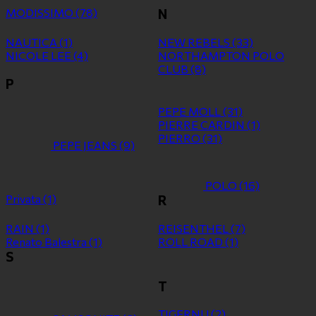
MODISSIMO
(78)
N
NAUTICA
(1)
NEW REBELS
(33)
NICOLE LEE
(4)
NORTHAMPTON POLO
CLUB
(8)
P
PEPE MOLL
(31)
PIERRE CARDIN
(1)
PIERRO
(31)
PEPE JEANS
(9)
POLO
(16)
Privata
(1)
R
RAIN
(1)
REISENTHEL
(7)
Renato Balestra
(1)
ROLL ROAD
(1)
S
T
TIGERNU
(2)