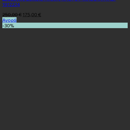
1912224
250,00
€
175,00
€
Αγορά
-30%