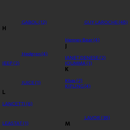
GABOL
(12)
GUY LAROCHE
(48)
H
Henney Bear
(4)
J
Hedgren
(4)
JANET DENESE
(2)
JEEP
(2)
JOUMMA
(1)
K
Kbas
(2)
JUICE
(1)
KIPLING
(4)
L
LANCETTI
(6)
LAVOR
(38)
LEASTAT
(1)
M