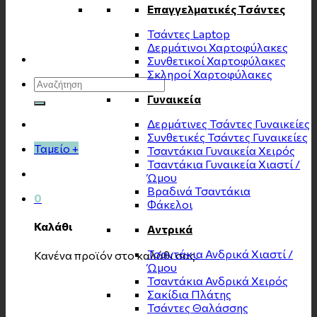
Επαγγελματικές Τσάντες
Τσάντες Laptop
Δερμάτινοι Χαρτοφύλακες
Συνθετικοί Χαρτοφύλακες
Σκληροί Χαρτοφύλακες
Αναζήτηση
για:
Γυναικεία
Δερμάτινες Τσάντες Γυναικείες
Συνθετικές Τσάντες Γυναικείες
Ταμείο
+
Τσαντάκια Γυναικεία Χειρός
Τσαντάκια Γυναικεία Χιαστί /
Ώμου
Βραδινά Τσαντάκια
0
Φάκελοι
Καλάθι
Αντρικά
Τσαντάκια Ανδρικά Χιαστί /
Κανένα προϊόν στο καλάθι σας.
Ώμου
Τσαντάκια Ανδρικά Χειρός
Σακίδια Πλάτης
Τσάντες Θαλάσσης