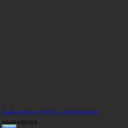
Σακίδιο Πλάτης Y?NOT CAL-001F4 ALMOND
115,00
€
80,50
€
Αγορά