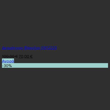
Δερμάτινος Φάκελος 0912223
100,00
€
70,00
€
Αγορά
-30%