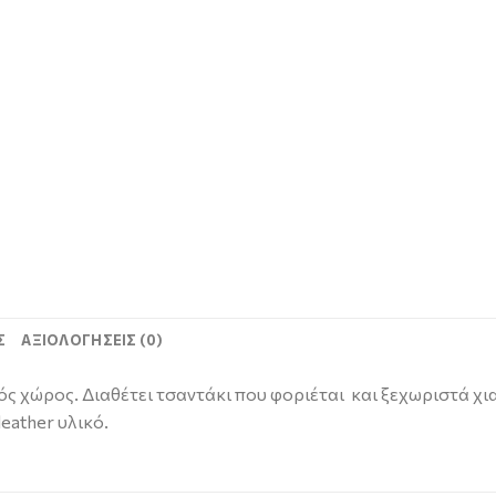
Σ
ΑΞΙΟΛΟΓΉΣΕΙΣ (0)
ς χώρος. Διαθέτει τσαντάκι που φοριέται και ξεχωριστά χιασ
eather υλικό.