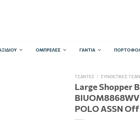
ΑΞΙΔΊΟΥ
ΟΜΠΡΈΛΕΣ
ΓΆΝΤΙΑ
ΠΟΡΤΟΦΌΛ
ΤΣΆΝΤΕΣ
/
ΣΥΝΘΕΤΙΚΈΣ ΤΣΆΝ
Large Shopper 
BIUOM8868WVP8
POLO ASSN Off