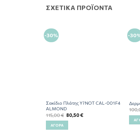
ΣΧΕΤΙΚΆ ΠΡΟΪΌΝΤΑ
-30%
-30
Σακίδιο Πλάτης Y?NOT CAL-001F4
Δερμ
ALMOND
100
115,00
€
80,50
€
ΑΓ
ΑΓΟΡΆ