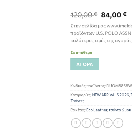
120,00
84,00
€
€
Στην σελίδα μας www.imelde
προϊόντων U.S. POLO ASSN, 
καλύτερες τιμές της αγοράς
Σε απόθεμα
ΑΓΟΡΆ
Κωδικός προϊόντος:
BIUOM8868W
Κατηγορίες:
NEW ARRIVALS 2026
,
Τσάντες
Ετικέτες:
Eco Leather
,
τσάντα ώμου