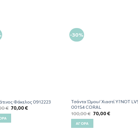
%
-30%
Τσάντα Ώμου/ Χιαστί Y?NOT LV
άτινος Φάκελος 0912223
001S4 CORAL
,00
€
70,00
€
100,00
€
70,00
€
ΟΡΆ
ΑΓΟΡΆ