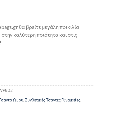
bags.gr θα βρείτε μεγάλη ποικιλία
στην καλύτερη ποιότητα και στις
!
VP802
Tσάντα Ώμου
,
Συνθετικές Τσάντες Γυναικείες
,