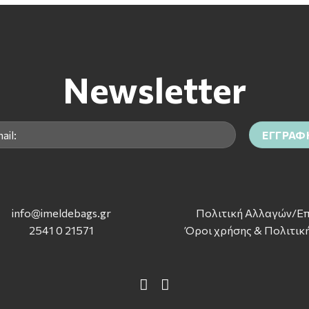
Newsletter
info@imeldebags.g
r
Πολιτική Αλλαγών/Ε
2541 0 21571
Όροι χρήσης & Πολιτικ