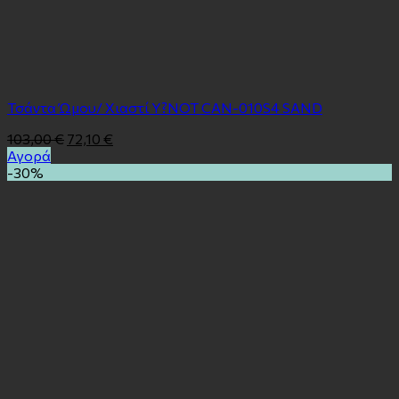
Τσάντα Ώμου/ Χιαστί Y?NOT CAN-010S4 SAND
103,00
€
72,10
€
Αγορά
-30%