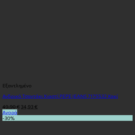
Εξαντλημένο
Ανδρικό Τσαντάκι Χιαστί PEPE JEANS 7175532 Χακί
49,90
€
34,93
€
Αγορά
-30%