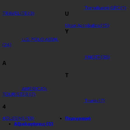
Tornabuoni-GFC
(1)
TRAVELITE
(3)
U
Ucon Acrobatics
(15)
Y
U.S. POLO ASSN.
(24)
YNOT?
(38)
Α
Τ
ΑMERICAN
TOURISTER
(7)
Τrunki
(7)
4
4QUEENS
(13)
Περιγραφή
Αξιολογήσεις (0)