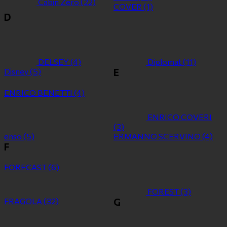
Cabin Zero
(22)
COVER
(1)
D
DELSEY
(4)
Diplomat
(11)
Disney
(5)
E
ENRICO BENETTI
(4)
ENRICO COVERI
(3)
enso
(5)
ERMANNO SCERVINO
(4)
F
FORECAST
(6)
FOREST
(3)
FRAGOLA
(32)
G