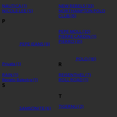
NAUTICA
(1)
NEW REBELS
(33)
NICOLE LEE
(5)
NORTHAMPTON POLO
CLUB
(8)
P
PEPE MOLL
(32)
PIERRE CARDIN
(1)
PIERRO
(31)
PEPE JEANS
(9)
POLO
(16)
Privata
(1)
R
RAIN
(1)
REISENTHEL
(7)
Renato Balestra
(1)
ROLL ROAD
(1)
S
T
TIGERNU
(2)
SAMSONITE
(6)