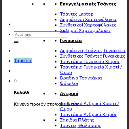
Επαγγελματικές Τσάντες
Τσάντες Laptop
Δερμάτινοι Χαρτοφύλακες
Συνθετικοί Χαρτοφύλακες
Σκληροί Χαρτοφύλακες
Αναζήτηση
για:
Γυναικεία
Δερμάτινες Τσάντες Γυναικείες
Συνθετικές Τσάντες Γυναικείες
Ταμείο
+
Τσαντάκια Γυναικεία Χειρός
Τσαντάκια Γυναικεία Χιαστί /
Ώμου
Βραδινά Τσαντάκια
0
Φάκελοι
Καλάθι
Αντρικά
Τσαντάκια Ανδρικά Χιαστί /
Κανένα προϊόν στο καλάθι σας.
Ώμου
Τσαντάκια Ανδρικά Χειρός
Σακίδια Πλάτης
Τσάντες Θαλάσσης