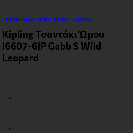
Τσάντες
/
Δερμάτινες Τσάντες Γυναικείες
Kipling Τσαντάκι Ώμου
I6607-6JP Gabb S Wild
Leopard