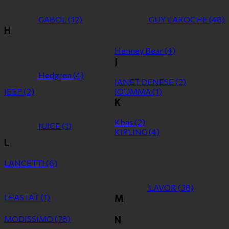
GABOL
(12)
GUY LAROCHE
(48)
H
Henney Bear
(4)
J
Hedgren
(4)
JANET DENESE
(2)
JEEP
(2)
JOUMMA
(1)
K
Kbas
(2)
JUICE
(1)
KIPLING
(4)
L
LANCETTI
(6)
LAVOR
(38)
LEASTAT
(1)
M
MODISSIMO
(78)
N