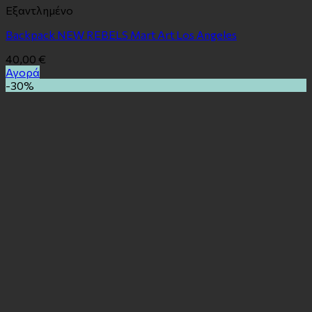
Εξαντλημένο
Backpack NEW REBELS Mart Art Los Angeles
40,00
€
Αγορά
-30%