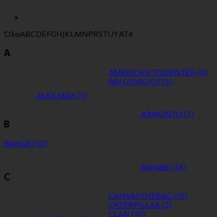
Όλα
A
B
C
D
E
F
G
H
J
K
L
M
N
P
R
S
T
U
Y
Α
Τ
4
A
AMERICAN TOURISTER
(3)
ARI GIORGIO
(15)
ALEX MAX
(1)
ARMONTO
(7)
B
BANGE
(10)
Bartuggi
(14)
C
CANVASTHEBAG
(15)
CATERPILLAR
(2)
CLAN
(10)