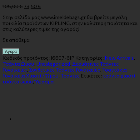
105,00
€
73,50
€
Στην σελίδα μας www.imeldebags.gr θα βρείτε μεγάλη
ποικιλία προϊόντων KIPLING, στην καλύτερη ποιότητα και
στις καλύτερες τιμές της αγοράς!
Σε απόθεμα
Αγορά
Κωδικός προϊόντος:
I6607-6JP
Κατηγορίες:
New Arrivals
,
Tσάντα Ώμου
,
Uncategorized
,
Δερμάτινες Τσάντες
Γυναικείες
,
Συνθετικές Τσάντες Γυναικείες
,
Τσαντάκια
Γυναικεία Χιαστί / Ώμου
,
Τσάντες
Ετικέτες:
τσάντα χιαστί
,
τσάντα ώμου
,
Ύφασμα