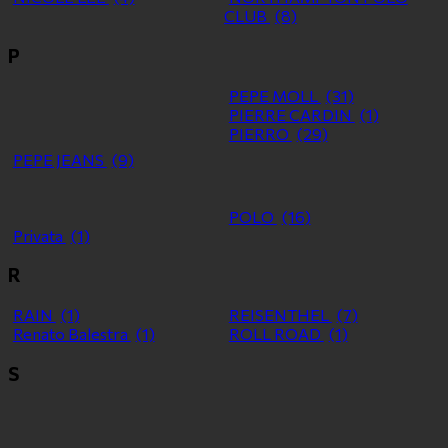
CLUB
(8)
P
PEPE MOLL
(31)
PIERRE CARDIN
(1)
PIERRO
(29)
PEPE JEANS
(9)
POLO
(16)
Privata
(1)
R
RAIN
(1)
REISENTHEL
(7)
Renato Balestra
(1)
ROLL ROAD
(1)
S