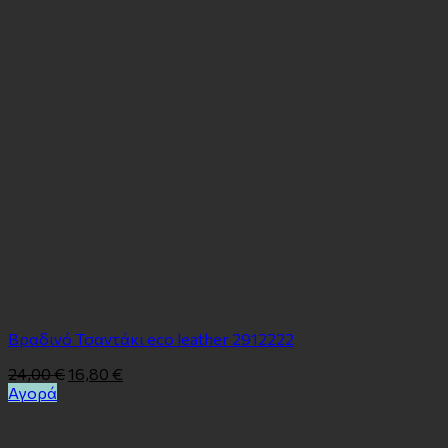
Βραδινό Τσαντάκι eco leather 2912222
24,00
€
16,80
€
Αγορά