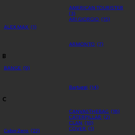
AMERICAN TOURISTER
(3)
ARI GIORGIO
(15)
ALEX MAX
(1)
ARMONTO
(7)
B
BANGE
(9)
Bartuggi
(14)
C
CANVASTHEBAG
(18)
CATERPILLAR
(2)
CLAN
(10)
COVER
(1)
Cabin Zero
(22)