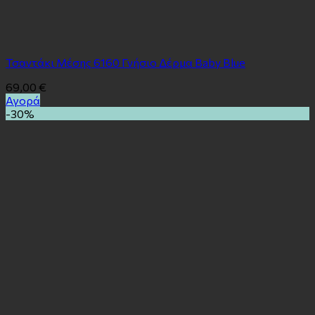
Τσαντάκι Μέσης 6160 Γνήσιο Δέρμα Baby Blue
69,00
€
Αγορά
-30%