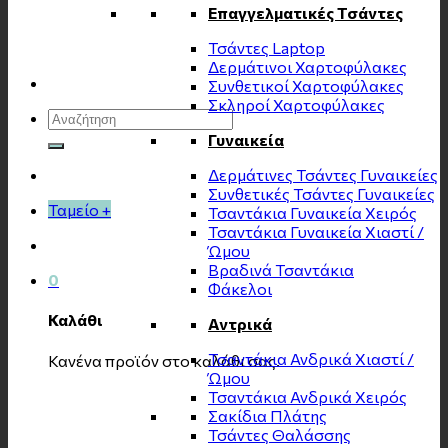
Επαγγελματικές Τσάντες
Τσάντες Laptop
Δερμάτινοι Χαρτοφύλακες
Συνθετικοί Χαρτοφύλακες
Σκληροί Χαρτοφύλακες
Αναζήτηση
για:
Γυναικεία
Δερμάτινες Τσάντες Γυναικείες
Συνθετικές Τσάντες Γυναικείες
Ταμείο
+
Τσαντάκια Γυναικεία Χειρός
Τσαντάκια Γυναικεία Χιαστί /
Ώμου
Βραδινά Τσαντάκια
0
Φάκελοι
Καλάθι
Αντρικά
Τσαντάκια Ανδρικά Χιαστί /
Κανένα προϊόν στο καλάθι σας.
Ώμου
Τσαντάκια Ανδρικά Χειρός
Σακίδια Πλάτης
Τσάντες Θαλάσσης