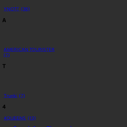
YNOT?
(38)
Α
ΑMERICAN TOURISTER
(7)
Τ
Τrunki
(7)
4
4QUEENS
(13)