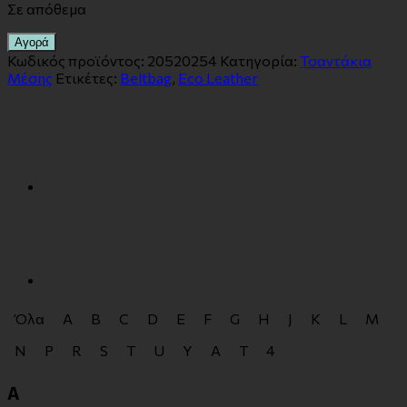
Σε απόθεμα
Αγορά
Κωδικός προϊόντος:
20520254
Κατηγορία:
Τσαντάκια
Μέσης
Ετικέτες:
Beltbag
,
Eco Leather
Όλα
A
B
C
D
E
F
G
H
J
K
L
M
N
P
R
S
T
U
Y
Α
Τ
4
A