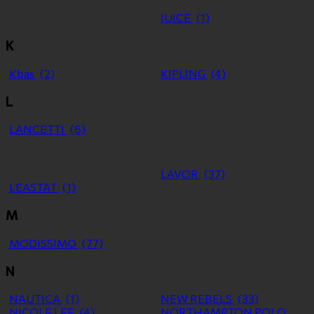
JUICE
(1)
K
Kbas
(2)
KIPLING
(4)
L
LANCETTI
(6)
LAVOR
(37)
LEASTAT
(1)
M
MODISSIMO
(77)
N
NAUTICA
(1)
NEW REBELS
(33)
NICOLE LEE
(4)
NORTHAMPTON POLO