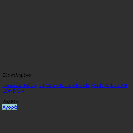
Εξαντλημένο
Τσαντάκι Μέσης CLMSSPIN Camden Sling Soft Pink CLAN
LONDON
25,00
€
Αγορά