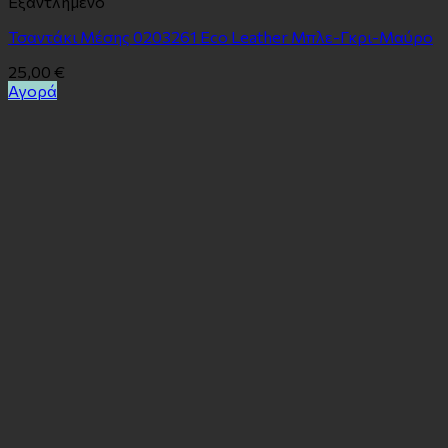
Εξαντλημένο
Τσαντάκι Μέσης 0203261 Eco Leather Μπλε-Γκρι-Μαύρο
25,00
€
Αγορά