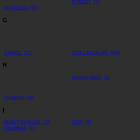
FOREST
(3)
FRAGOLA
(31)
G
GABOL
(12)
GUY LAROCHE
(48)
H
Henney Bear
(2)
Hedgren
(4)
J
JANET DENESE
(2)
JEEP
(2)
JOUMMA
(1)