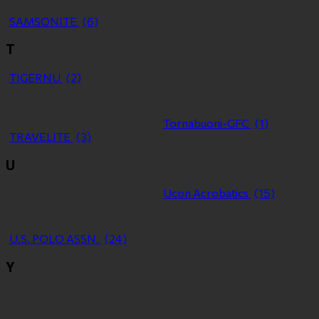
SAMSONITE
(6)
T
TIGERNU
(2)
Tornabuoni-GFC
(1)
TRAVELITE
(3)
U
Ucon Acrobatics
(15)
U.S. POLO ASSN.
(24)
Y