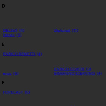
D
DELSEY
(4)
Diplomat
(11)
Disney
(5)
E
ENRICO BENETTI
(4)
ENRICO COVERI
(3)
enso
(5)
ERMANNO SCERVINO
(4)
F
FORECAST
(6)