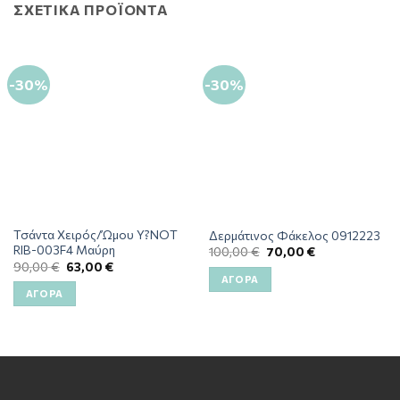
ΣΧΕΤΙΚΆ ΠΡΟΪΌΝΤΑ
-30%
-30%
Τσάντα Χειρός/Ώμου Y?NOT
Δερμάτινος Φάκελος 0912223
RIB-003F4 Μαύρη
100,00
€
70,00
€
90,00
€
63,00
€
ΑΓΟΡΆ
ΑΓΟΡΆ