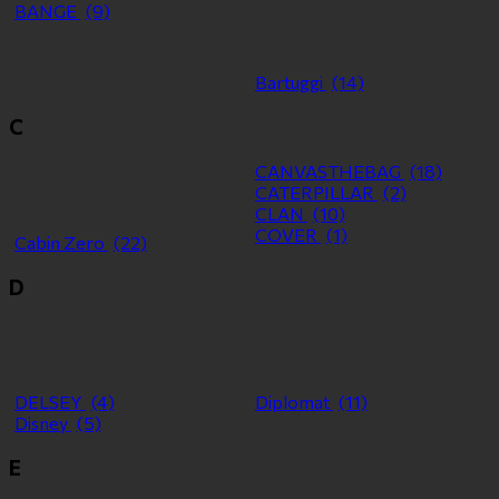
BANGE
(9)
Bartuggi
(14)
C
CANVASTHEBAG
(18)
CATERPILLAR
(2)
CLAN
(10)
COVER
(1)
Cabin Zero
(22)
D
DELSEY
(4)
Diplomat
(11)
Disney
(5)
E