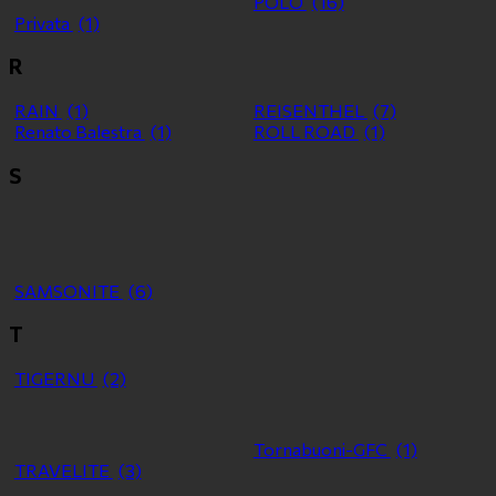
POLO
(16)
Privata
(1)
R
RAIN
(1)
REISENTHEL
(7)
Renato Balestra
(1)
ROLL ROAD
(1)
S
SAMSONITE
(6)
T
TIGERNU
(2)
Tornabuoni-GFC
(1)
TRAVELITE
(3)