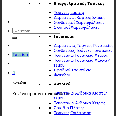
Επαγγελματικές Τσάντες
Τσάντες Laptop
Δερμάτινοι Χαρτοφύλακες
Συνθετικοί Χαρτοφύλακες
Σκληροί Χαρτοφύλακες
Αναζήτηση
για:
Γυναικεία
Δερμάτινες Τσάντες Γυναικείες
Συνθετικές Τσάντες Γυναικείες
Ταμείο
+
Τσαντάκια Γυναικεία Χειρός
Τσαντάκια Γυναικεία Χιαστί /
Ώμου
Βραδινά Τσαντάκια
0
Φάκελοι
Καλάθι
Αντρικά
Τσαντάκια Ανδρικά Χιαστί /
Κανένα προϊόν στο καλάθι σας.
Ώμου
Τσαντάκια Ανδρικά Χειρός
Σακίδια Πλάτης
Τσάντες Θαλάσσης