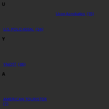
U
Ucon Acrobatics
(15)
U.S. POLO ASSN.
(24)
Y
YNOT?
(38)
Α
ΑMERICAN TOURISTER
(7)