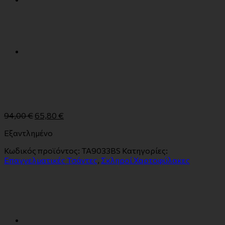
94,00
€
65,80
€
Εξαντλημένο
Κωδικός προϊόντος:
TA9033BS
Κατηγορίες:
Επαγγελματικές Τσάντες
,
Σκληροί Χαρτοφύλακες