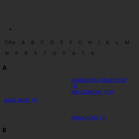
Όλα
A
B
C
D
E
F
G
H
J
K
L
M
N
P
R
S
T
U
Y
Α
Τ
4
A
AMERICAN TOURISTER
(3)
ARI GIORGIO
(15)
ALEX MAX
(1)
ARMONTO
(7)
B