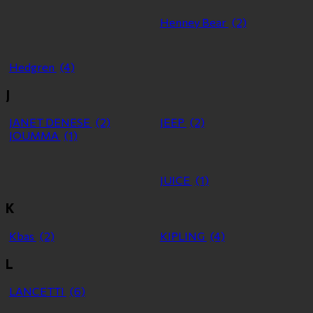
Henney Bear
(2)
Hedgren
(4)
J
JANET DENESE
(2)
JEEP
(2)
JOUMMA
(1)
JUICE
(1)
K
Kbas
(2)
KIPLING
(4)
L
LANCETTI
(6)