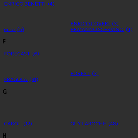
ENRICO BENETTI
(4)
ENRICO COVERI
(3)
enso
(5)
ERMANNO SCERVINO
(4)
F
FORECAST
(6)
FOREST
(3)
FRAGOLA
(31)
G
GABOL
(12)
GUY LAROCHE
(48)
H