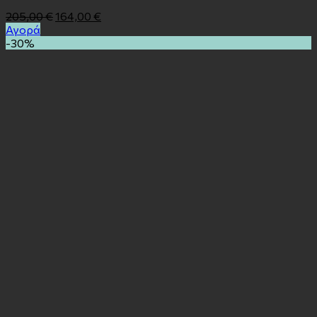
205,00
€
164,00
€
Αγορά
-30%