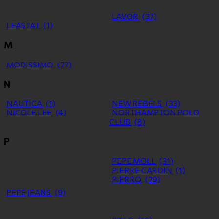
LAVOR
(37)
LEASTAT
(1)
M
MODISSIMO
(77)
N
NAUTICA
(1)
NEW REBELS
(33)
NICOLE LEE
(4)
NORTHAMPTON POLO
CLUB
(8)
P
PEPE MOLL
(31)
PIERRE CARDIN
(1)
PIERRO
(29)
PEPE JEANS
(9)