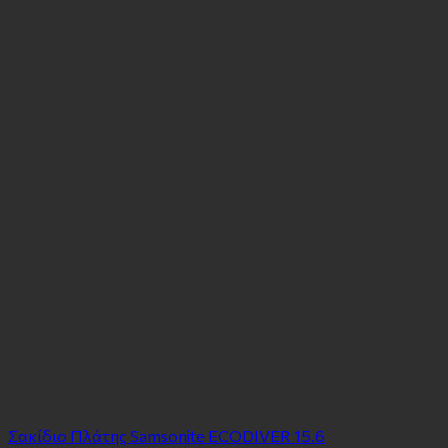
Σακίδιο Πλάτης Samsonite ECODIVER 15.6