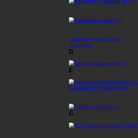
ARMONTO
(7)
Bartuggi
(14)
CANVASTHEBAG
(18)
CLAN
(10)
D
Diplomat
(11)
E
ENRICO 
ERMANNO SCERVINO
(4)
FOREST
(3)
G
GUY LARO