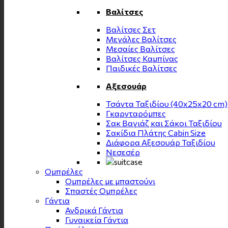
Βαλίτσες
Βαλίτσες Σετ
Μεγάλες Βαλίτσες
Μεσαίες Βαλίτσες
Βαλίτσες Καμπίνας
Παιδικές Βαλίτσες
Αξεσουάρ
Τσάντα Ταξιδίου (40x25x20 cm)
Γκαρνταρόμπες
Σακ Βαγιάζ και Σάκοι Ταξιδίου
Σακίδια Πλάτης Cabin Size
Διάφορα Αξεσουάρ Ταξιδίου
Νεσεσέρ
Ομπρέλες
Ομπρέλες με μπαστούνι
Σπαστές Ομπρέλες
Γάντια
Ανδρικά Γάντια
Γυναικεία Γάντια