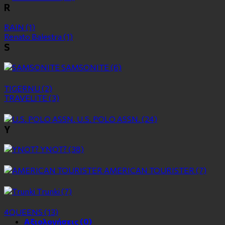
R
RAIN
(1)
Renato Balestra
(1)
S
SAMSONITE
(6)
TIGERNU
(2)
TRAVELITE
(3)
U.S. POLO ASSN.
(24)
Y
YNOT?
(38)
ΑMERICAN TOURISTER
(7)
Τrunki
(7)
4QUEENS
(13)
Αξιολογήσεις (0)