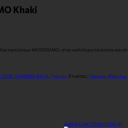
MO Khaki
ιλία προϊόντων MODISSIMO, στην καλύτερη ποιότητα και στι
 2026
,
SUMMER BAGS
,
Τσάντες
Ετικέτες:
Ύφασμα
,
Φάκελος
AMERICAN TOURISTER
(3)