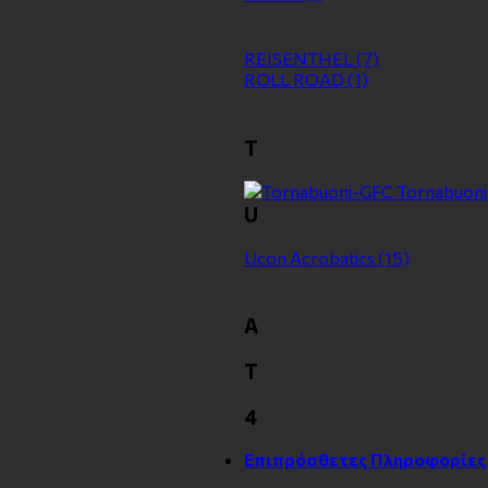
REISENTHEL
(7)
ROLL ROAD
(1)
T
Tornabuon
U
Ucon Acrobatics
(15)
Α
Τ
4
Επιπρόσθετες Πληροφορίες