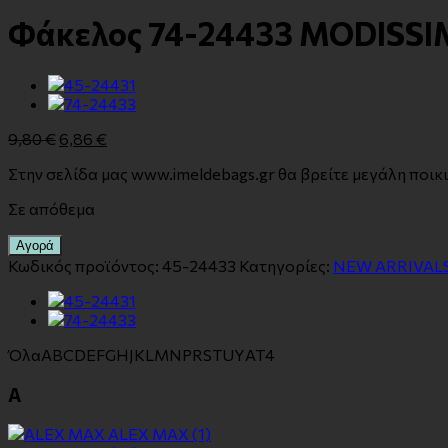
Φάκελος 74-24433 MODISSI
9,80
€
6,86
€
Στην σελίδα μας www.imeldebags.gr θα βρείτε μεγάλη ποικ
Σε απόθεμα
Αγορά
Κωδικός προϊόντος:
45-24433
Κατηγορίες:
NEW ARRIVALS
Όλα
A
B
C
D
E
F
G
H
J
K
L
M
N
P
R
S
T
U
Y
Α
Τ
4
A
ALEX MAX
(1)