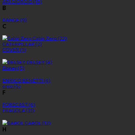
ARI GIORGIO
(15)
B
BANGE
(9)
C
Cabin Zero
(22)
CATERPILLAR
(2)
COVER
(1)
DELSEY
(4)
Disney
(5)
ENRICO BENETTI
(4)
enso
(5)
F
FORECAST
(6)
FRAGOLA
(31)
GABOL
(12)
H