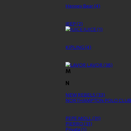
Henney Bear
(4)
JEEP
(2)
JUICE
(1)
KIPLING
(4)
LAVOR
(38)
M
N
NEW REBELS
(33)
NORTHAMPTON POLO CLU
PEPE MOLL
(31)
PIERRO
(31)
Privata
(1)