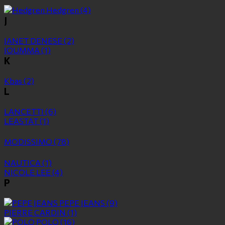
Hedgren
(4)
J
JANET DENESE
(2)
JOUMMA
(1)
K
Kbas
(2)
L
LANCETTI
(6)
LEASTAT
(1)
MODISSIMO
(78)
NAUTICA
(1)
NICOLE LEE
(4)
P
PEPE JEANS
(9)
PIERRE CARDIN
(1)
POLO
(16)