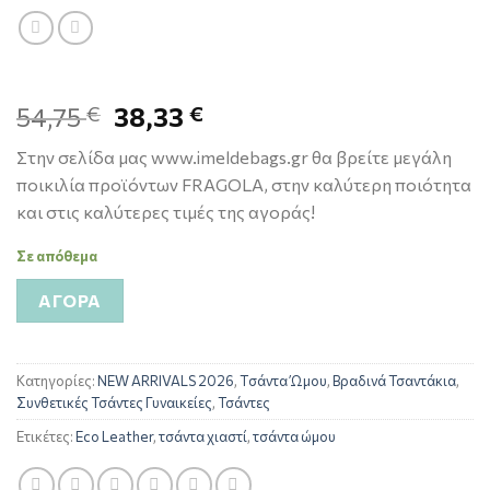
54,75
38,33
€
€
Στην σελίδα μας www.imeldebags.gr θα βρείτε μεγάλη
ποικιλία προϊόντων FRAGOLA, στην καλύτερη ποιότητα
και στις καλύτερες τιμές της αγοράς!
Σε απόθεμα
ΑΓΟΡΆ
Κατηγορίες:
NEW ARRIVALS 2026
,
Tσάντα Ώμου
,
Βραδινά Τσαντάκια
,
Συνθετικές Τσάντες Γυναικείες
,
Τσάντες
Ετικέτες:
Eco Leather
,
τσάντα χιαστί
,
τσάντα ώμου