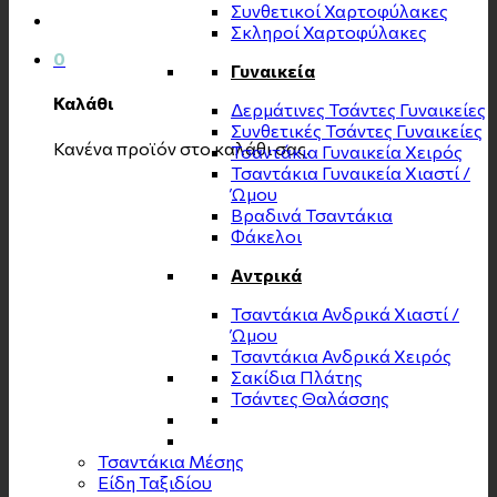
Συνθετικοί Χαρτοφύλακες
Σκληροί Χαρτοφύλακες
0
Γυναικεία
Καλάθι
Δερμάτινες Τσάντες Γυναικείες
Συνθετικές Τσάντες Γυναικείες
Κανένα προϊόν στο καλάθι σας.
Τσαντάκια Γυναικεία Χειρός
Τσαντάκια Γυναικεία Χιαστί /
Ώμου
Βραδινά Τσαντάκια
Φάκελοι
Αντρικά
Τσαντάκια Ανδρικά Χιαστί /
Ώμου
Τσαντάκια Ανδρικά Χειρός
Σακίδια Πλάτης
Τσάντες Θαλάσσης
Τσαντάκια Μέσης
Είδη Ταξιδίου