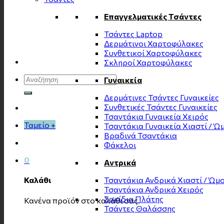
Επαγγελματικές Τσάντες
Τσάντες Laptop
Δερμάτινοι Χαρτοφύλακες
Συνθετικοί Χαρτοφύλακες
Σκληροί Χαρτοφύλακες
Αναζήτηση
Γυναικεία
για:
Δερμάτινες Τσάντες Γυναικείες
Συνθετικές Τσάντες Γυναικείες
Τσαντάκια Γυναικεία Χειρός
Ταμείο
+
Τσαντάκια Γυναικεία Χιαστί / Ώ
Βραδινά Τσαντάκια
Φάκελοι
0
Αντρικά
Τσαντάκια Ανδρικά Χιαστί / Ώμ
Καλάθι
Τσαντάκια Ανδρικά Χειρός
Σακίδια Πλάτης
Κανένα προϊόν στο καλάθι σας.
Τσάντες Θαλάσσης