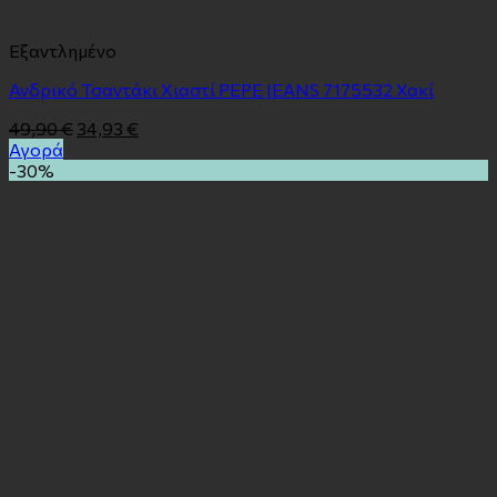
Εξαντλημένο
Ανδρικό Τσαντάκι Χιαστί PEPE JEANS 7175532 Χακί
49,90
€
34,93
€
Αγορά
-30%