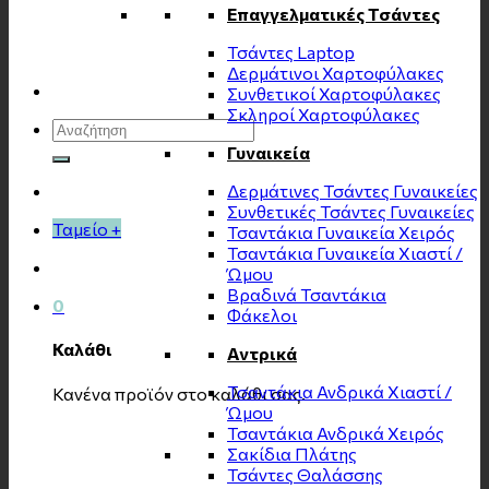
Επαγγελματικές Τσάντες
Τσάντες Laptop
Δερμάτινοι Χαρτοφύλακες
Συνθετικοί Χαρτοφύλακες
Σκληροί Χαρτοφύλακες
Αναζήτηση
για:
Γυναικεία
Δερμάτινες Τσάντες Γυναικείες
Συνθετικές Τσάντες Γυναικείες
Ταμείο
+
Τσαντάκια Γυναικεία Χειρός
Τσαντάκια Γυναικεία Χιαστί /
Ώμου
Βραδινά Τσαντάκια
0
Φάκελοι
Καλάθι
Αντρικά
Τσαντάκια Ανδρικά Χιαστί /
Κανένα προϊόν στο καλάθι σας.
Ώμου
Τσαντάκια Ανδρικά Χειρός
Σακίδια Πλάτης
Τσάντες Θαλάσσης