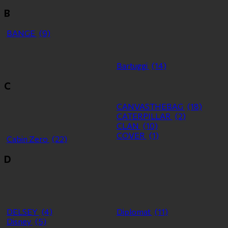
B
BANGE
(9)
Bartuggi
(14)
C
CANVASTHEBAG
(18)
CATERPILLAR
(2)
CLAN
(10)
COVER
(1)
Cabin Zero
(22)
D
DELSEY
(4)
Diplomat
(11)
Disney
(5)