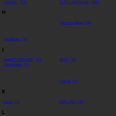
GABOL
(12)
GUY LAROCHE
(48)
H
Henney Bear
(4)
Hedgren
(4)
J
JANET DENESE
(2)
JEEP
(2)
JOUMMA
(1)
JUICE
(1)
K
Kbas
(2)
KIPLING
(4)
L