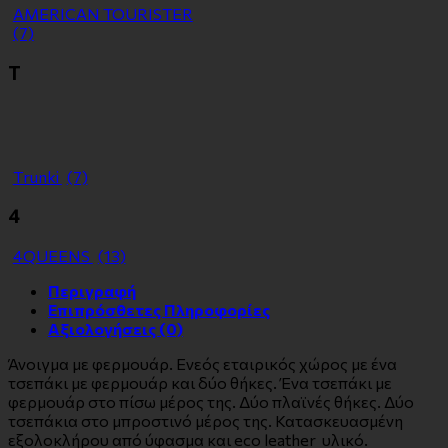
ΑMERICAN TOURISTER
(7)
Τ
Τrunki
(7)
4
4QUEENS
(13)
Περιγραφή
Επιπρόσθετες Πληροφορίες
Αξιολογήσεις (0)
Άνοιγμα με φερμουάρ. Ενεός εταιρικός χώρος με ένα
τσεπάκι με φερμουάρ και δύο θήκες. Ένα τσεπάκι με
φερμουάρ στο πίσω μέρος της. Δύο πλαϊνές θήκες. Δύο
τσεπάκια στο μπροστινό μέρος της. Κατασκευασμένη
εξολοκλήρου από ύφασμα και eco leather υλικό.