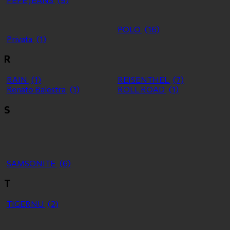
POLO
(16)
Privata
(1)
R
RAIN
(1)
REISENTHEL
(7)
Renato Balestra
(1)
ROLL ROAD
(1)
S
SAMSONITE
(6)
T
TIGERNU
(2)