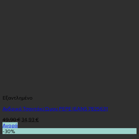
Εξαντλημένο
Ανδρικό Τσαντάκι Ώμου PEPE JEANS 7825631
49,90
€
34,93
€
Αγορά
-30%