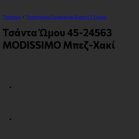
Τσάντες
/
Τσαντάκια Γυναικεία Χιαστί / Ώμου
Τσάντα Ώμου 45-24563
MODISSIMO Μπεζ-Χακί