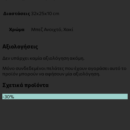
Διαστάσεις
32x25x10 cm
Χρώμα
Μπεζ Ανοιχτό, Χακί
Αξιολογήσεις
Δεν υπάρχει καμία αξιολόγηση ακόμη.
Μόνο συνδεδεμένοι πελάτες που έχουν αγοράσει αυτό το
προϊόν μπορούν να αφήσουν μία αξιολόγηση.
Σχετικά προϊόντα
-30%