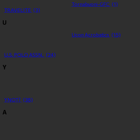
Tornabuoni-GFC
(1)
TRAVELITE
(3)
U
Ucon Acrobatics
(15)
U.S. POLO ASSN.
(24)
Y
YNOT?
(38)
Α