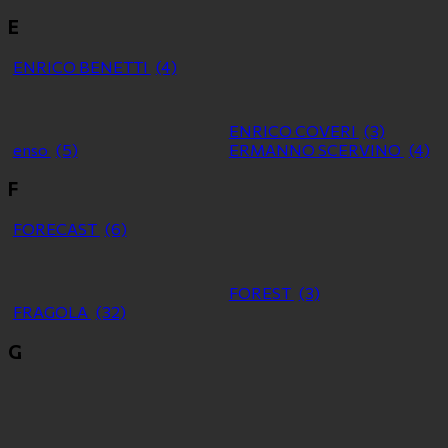
E
ENRICO BENETTI
(4)
ENRICO COVERI
(3)
enso
(5)
ERMANNO SCERVINO
(4)
F
FORECAST
(6)
FOREST
(3)
FRAGOLA
(32)
G