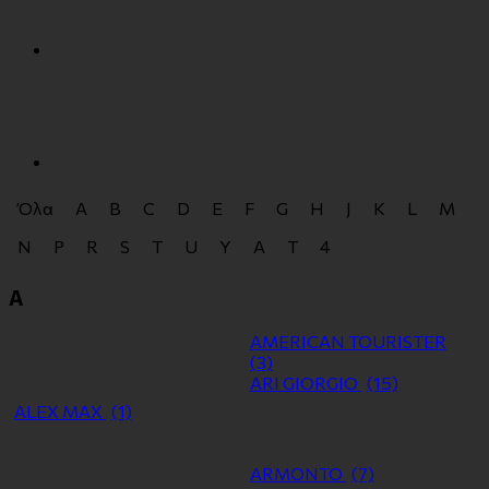
Όλα
A
B
C
D
E
F
G
H
J
K
L
M
N
P
R
S
T
U
Y
Α
Τ
4
A
AMERICAN TOURISTER
(3)
ARI GIORGIO
(15)
ALEX MAX
(1)
ARMONTO
(7)