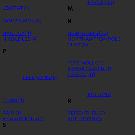
LAVOR
(38)
LEASTAT
(1)
M
MODISSIMO
(78)
N
NAUTICA
(1)
NEW REBELS
(33)
NICOLE LEE
(4)
NORTHAMPTON POLO
CLUB
(8)
P
PEPE MOLL
(31)
PIERRE CARDIN
(1)
PIERRO
(31)
PEPE JEANS
(9)
POLO
(16)
Privata
(1)
R
RAIN
(1)
REISENTHEL
(7)
Renato Balestra
(1)
ROLL ROAD
(1)
S