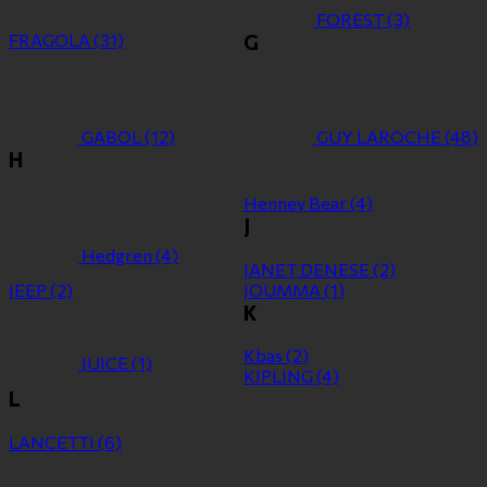
FOREST
(3)
FRAGOLA
(31)
G
GABOL
(12)
GUY LAROCHE
(48)
H
Henney Bear
(4)
J
Hedgren
(4)
JANET DENESE
(2)
JEEP
(2)
JOUMMA
(1)
K
Kbas
(2)
JUICE
(1)
KIPLING
(4)
L
LANCETTI
(6)