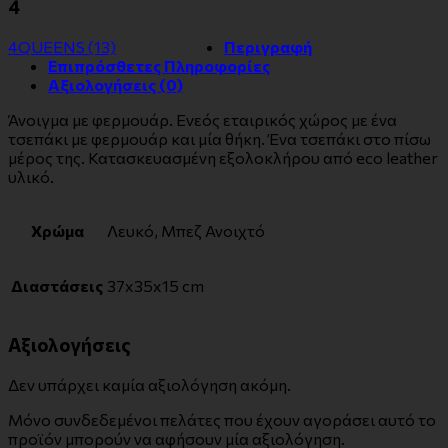
4
4QUEENS
(13)
Περιγραφή
Επιπρόσθετες Πληροφορίες
Αξιολογήσεις (0)
Άνοιγμα με φερμουάρ. Ενεός εταιρικός χώρος με ένα
τσεπάκι με φερμουάρ και μία θήκη. Ένα τσεπάκι στο πίσω
μέρος της. Κατασκευασμένη εξολοκλήρου από eco leather
υλικό.
Χρώμα
Λευκό, Μπεζ Ανοιχτό
Διαστάσεις
37x35x15 cm
Αξιολογήσεις
Δεν υπάρχει καμία αξιολόγηση ακόμη.
Μόνο συνδεδεμένοι πελάτες που έχουν αγοράσει αυτό το
προϊόν μπορούν να αφήσουν μία αξιολόγηση.