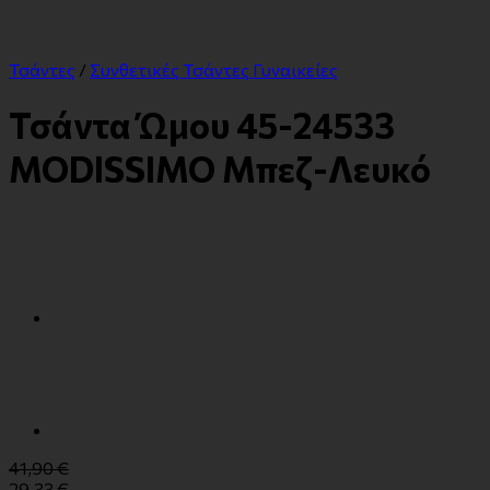
Τσάντες
/
Συνθετικές Τσάντες Γυναικείες
Τσάντα Ώμου 45-24533
MODISSIMO Μπεζ-Λευκό
41,90
€
29,33
€