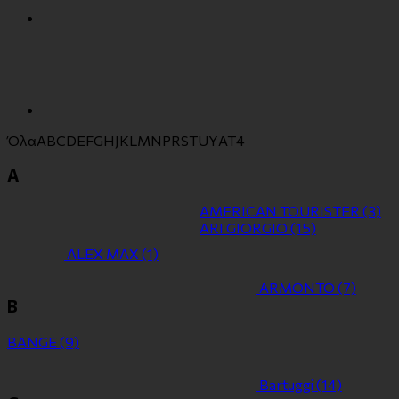
Όλα
A
B
C
D
E
F
G
H
J
K
L
M
N
P
R
S
T
U
Y
Α
Τ
4
A
AMERICAN TOURISTER
(3)
ARI GIORGIO
(15)
ALEX MAX
(1)
ARMONTO
(7)
B
BANGE
(9)
Bartuggi
(14)