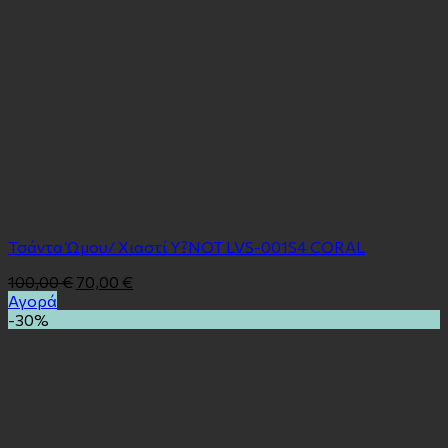
Τσάντα Ώμου/ Χιαστί Y?NOT LVS-001S4 CORAL
100,00
€
70,00
€
Αγορά
-30%