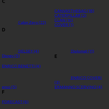
C
CANVASTHEBAG
(18)
CATERPILLAR
(2)
CLAN
(10)
Cabin Zero
(22)
COVER
(1)
D
DELSEY
(4)
Diplomat
(11)
Disney
(5)
E
ENRICO BENETTI
(4)
ENRICO COVERI
(3)
enso
(5)
ERMANNO SCERVINO
(4)
F
FORECAST
(6)