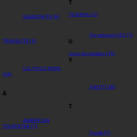
T
TIGERNU
(2)
SAMSONITE
(6)
Tornabuoni-GFC
(1)
TRAVELITE
(3)
U
Ucon Acrobatics
(15)
Y
U.S. POLO ASSN.
(24)
YNOT?
(38)
Α
Τ
ΑMERICAN
TOURISTER
(7)
Τrunki
(7)