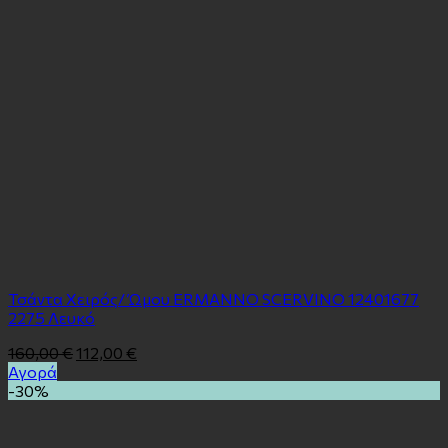
Τσάντα Χειρός/ Ώμου ERMANNO SCERVINO 12401677
2275 Λευκό
160,00
€
112,00
€
Αγορά
-30%