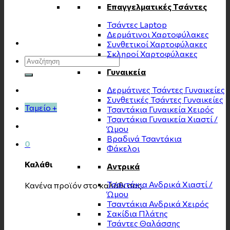
Επαγγελματικές Τσάντες
Τσάντες Laptop
Δερμάτινοι Χαρτοφύλακες
Συνθετικοί Χαρτοφύλακες
Σκληροί Χαρτοφύλακες
Αναζήτηση
για:
Γυναικεία
Δερμάτινες Τσάντες Γυναικείες
Συνθετικές Τσάντες Γυναικείες
Ταμείο
+
Τσαντάκια Γυναικεία Χειρός
Τσαντάκια Γυναικεία Χιαστί /
Ώμου
Βραδινά Τσαντάκια
0
Φάκελοι
Καλάθι
Αντρικά
Τσαντάκια Ανδρικά Χιαστί /
Κανένα προϊόν στο καλάθι σας.
Ώμου
Τσαντάκια Ανδρικά Χειρός
Σακίδια Πλάτης
Τσάντες Θαλάσσης