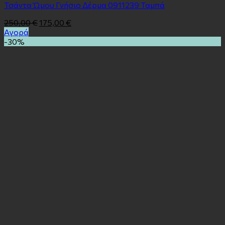
Τσάντα Ώμου Γνήσιο Δέρμα 0911239 Ταμπά
250,00
€
175,00
€
Αγορά
-30%