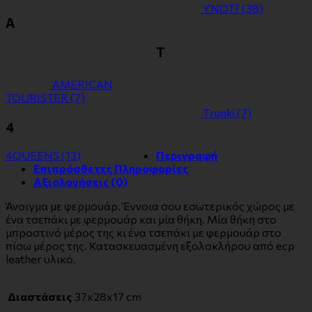
YNOT?
(38)
Α
Τ
ΑMERICAN
TOURISTER
(7)
Τrunki
(7)
4
4QUEENS
(13)
Περιγραφή
Επιπρόσθετες Πληροφορίες
Αξιολογήσεις (0)
Άνοιγμα με φερμουάρ. Έννοια σου εσωτερικός χώρος με
ένα τσεπάκι με φερμουάρ και μία θήκη. Μία θήκη στο
μπροστινό μέρος της κι ένα τσεπάκι με φερμουάρ στο
πίσω μέρος της. Κατασκευασμένη εξολοκλήρου από ecρ
leather υλικό.
Διαστάσεις
37x28x17 cm