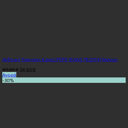
Ανδρικό Τσαντάκι Χιαστί PEPE JEANS 7825531 Μαύρο
49,90
€
34,93
€
Αγορά
-30%