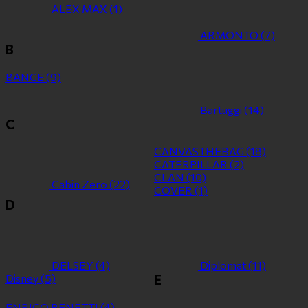
ALEX MAX
(1)
ARMONTO
(7)
B
BANGE
(9)
Bartuggi
(14)
C
CANVASTHEBAG
(18)
CATERPILLAR
(2)
CLAN
(10)
Cabin Zero
(22)
COVER
(1)
D
DELSEY
(4)
Diplomat
(11)
Disney
(5)
E
ENRICO BENETTI
(4)