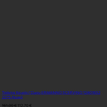
Τσάντα Χειρός/ Ώμου ERMANNO SCERVINO 12401652
2275 Λευκό
161,00
€
112,70
€