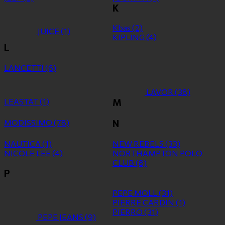
K
Kbas
(2)
JUICE
(1)
KIPLING
(4)
L
LANCETTI
(6)
LAVOR
(38)
LEASTAT
(1)
M
MODISSIMO
(78)
N
NAUTICA
(1)
NEW REBELS
(33)
NICOLE LEE
(4)
NORTHAMPTON POLO
CLUB
(8)
P
PEPE MOLL
(31)
PIERRE CARDIN
(1)
PIERRO
(31)
PEPE JEANS
(9)