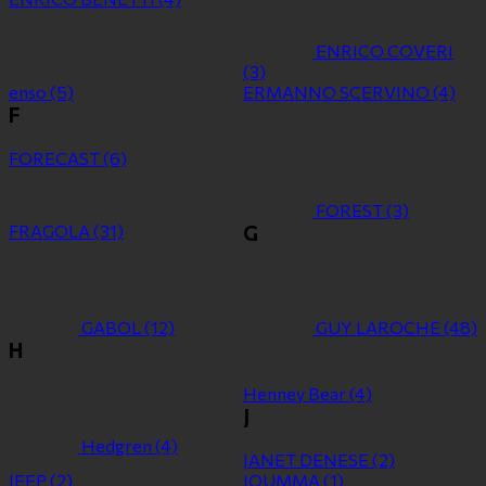
ENRICO COVERI
(3)
enso
(5)
ERMANNO SCERVINO
(4)
F
FORECAST
(6)
FOREST
(3)
FRAGOLA
(31)
G
GABOL
(12)
GUY LAROCHE
(48)
H
Henney Bear
(4)
J
Hedgren
(4)
JANET DENESE
(2)
JEEP
(2)
JOUMMA
(1)