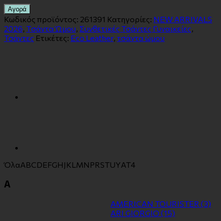
Αγορά
Κωδικός προϊόντος:
261391
Κατηγορίες:
NEW ARRIVALS
2026
,
Tσάντα Ώμου
,
Συνθετικές Τσάντες Γυναικείες
,
Τσάντες
Ετικέτες:
Eco Leather
,
τσάντα ώμου
Όλα
A
B
C
D
E
F
G
H
J
K
L
M
N
P
R
S
T
U
Y
Α
Τ
4
A
AMERICAN TOURISTER
(3)
ARI GIORGIO
(15)