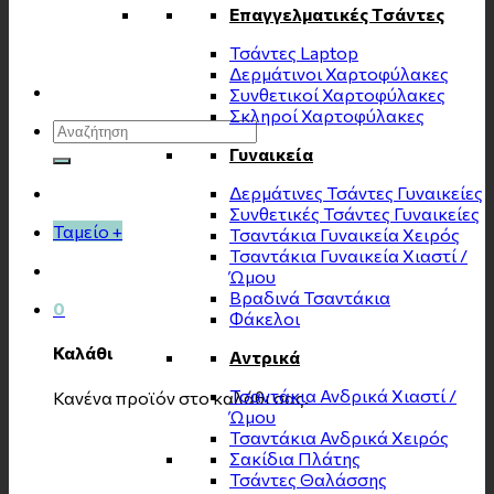
Επαγγελματικές Τσάντες
Τσάντες Laptop
Δερμάτινοι Χαρτοφύλακες
Συνθετικοί Χαρτοφύλακες
Σκληροί Χαρτοφύλακες
Αναζήτηση
για:
Γυναικεία
Δερμάτινες Τσάντες Γυναικείες
Συνθετικές Τσάντες Γυναικείες
Ταμείο
+
Τσαντάκια Γυναικεία Χειρός
Τσαντάκια Γυναικεία Χιαστί /
Ώμου
Βραδινά Τσαντάκια
0
Φάκελοι
Καλάθι
Αντρικά
Τσαντάκια Ανδρικά Χιαστί /
Κανένα προϊόν στο καλάθι σας.
Ώμου
Τσαντάκια Ανδρικά Χειρός
Σακίδια Πλάτης
Τσάντες Θαλάσσης