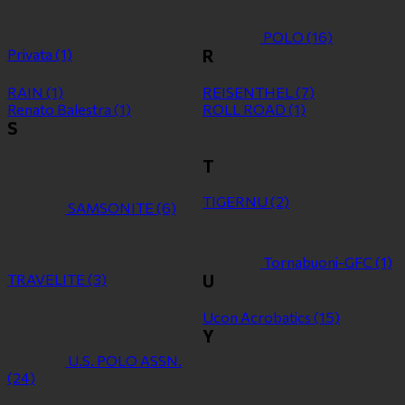
POLO
(16)
Privata
(1)
R
RAIN
(1)
REISENTHEL
(7)
Renato Balestra
(1)
ROLL ROAD
(1)
S
T
TIGERNU
(2)
SAMSONITE
(6)
Tornabuoni-GFC
(1)
TRAVELITE
(3)
U
Ucon Acrobatics
(15)
Y
U.S. POLO ASSN.
(24)