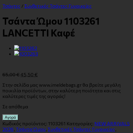
Τσάντες
/
Συνθετικές Τσάντες Γυναικείες
Τσάντα Ώμου 1103261
LANCETTI Καφέ
65,00
€
45,50
€
Στην σελίδα μας www.imeldebags.gr θα βρείτε μεγάλη
ποικιλία προϊόντων, στην καλύτερη ποιότητα και στις
καλύτερες τιμές της αγοράς!
Σε απόθεμα
Αγορά
Κωδικός προϊόντος:
1103261
Κατηγορίες:
NEW ARRIVALS
2026
,
Tσάντα Ώμου
,
Συνθετικές Τσάντες Γυναικείες
,