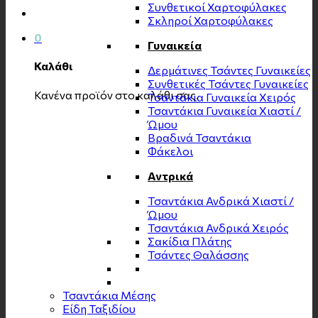
Συνθετικοί Χαρτοφύλακες
Σκληροί Χαρτοφύλακες
0
Γυναικεία
Καλάθι
Δερμάτινες Τσάντες Γυναικείες
Συνθετικές Τσάντες Γυναικείες
Κανένα προϊόν στο καλάθι σας.
Τσαντάκια Γυναικεία Χειρός
Τσαντάκια Γυναικεία Χιαστί /
Ώμου
Βραδινά Τσαντάκια
Φάκελοι
Αντρικά
Τσαντάκια Ανδρικά Χιαστί /
Ώμου
Τσαντάκια Ανδρικά Χειρός
Σακίδια Πλάτης
Τσάντες Θαλάσσης
Τσαντάκια Μέσης
Είδη Ταξιδίου