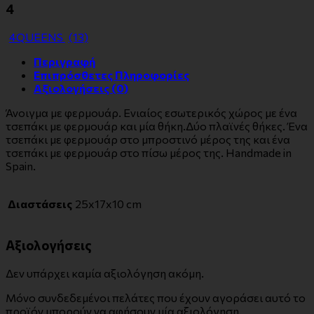
4
4QUEENS
(13)
Περιγραφή
Επιπρόσθετες Πληροφορίες
Αξιολογήσεις (0)
Άνοιγμα με φερμουάρ. Ενιαίος εσωτερικός χώρος με ένα
τσεπάκι με φερμουάρ και μία θήκη.Δύο πλαϊνές θήκες. Ένα
τσεπάκι με φερμουάρ στο μπροστινό μέρος της και ένα
τσεπάκι με φερμουάρ στο πίσω μέρος της. Handmade in
Spain.
Διαστάσεις
25x17x10 cm
Αξιολογήσεις
Δεν υπάρχει καμία αξιολόγηση ακόμη.
Μόνο συνδεδεμένοι πελάτες που έχουν αγοράσει αυτό το
προϊόν μπορούν να αφήσουν μία αξιολόγηση.