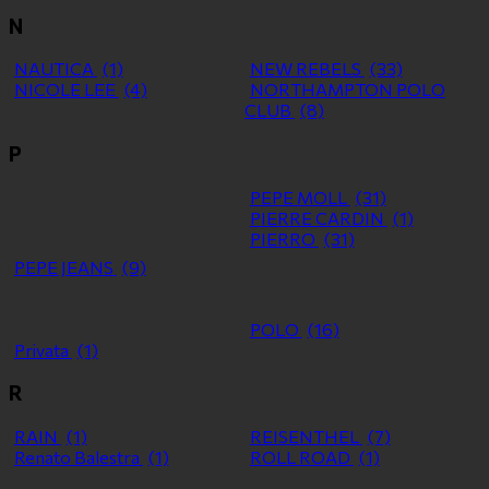
N
NAUTICA
(1)
NEW REBELS
(33)
NICOLE LEE
(4)
NORTHAMPTON POLO
CLUB
(8)
P
PEPE MOLL
(31)
PIERRE CARDIN
(1)
PIERRO
(31)
PEPE JEANS
(9)
POLO
(16)
Privata
(1)
R
RAIN
(1)
REISENTHEL
(7)
Renato Balestra
(1)
ROLL ROAD
(1)