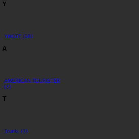
Y
YNOT?
(38)
Α
ΑMERICAN TOURISTER
(7)
Τ
Τrunki
(7)