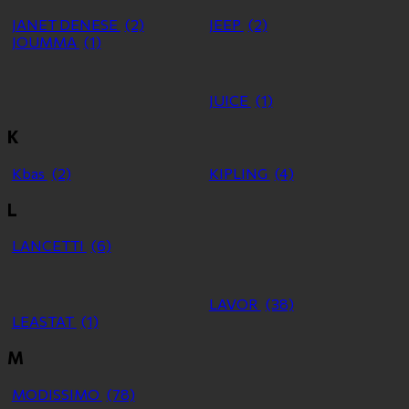
JANET DENESE
(2)
JEEP
(2)
JOUMMA
(1)
JUICE
(1)
K
Kbas
(2)
KIPLING
(4)
L
LANCETTI
(6)
LAVOR
(38)
LEASTAT
(1)
M
MODISSIMO
(78)