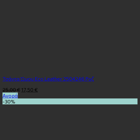
Τσάντα Ώμου Eco Leather 2504246 Ροζ
25,00
€
17,50
€
Αγορά
-30%