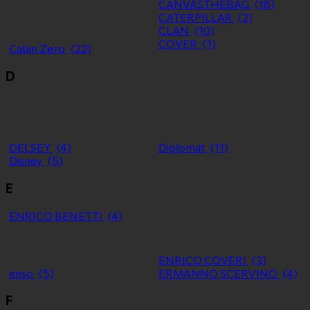
CANVASTHEBAG
(18)
CATERPILLAR
(2)
CLAN
(10)
COVER
(1)
Cabin Zero
(22)
D
DELSEY
(4)
Diplomat
(11)
Disney
(5)
E
ENRICO BENETTI
(4)
ENRICO COVERI
(3)
enso
(5)
ERMANNO SCERVINO
(4)
F