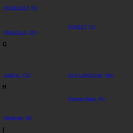
FORECAST
(6)
FOREST
(3)
FRAGOLA
(31)
G
GABOL
(12)
GUY LAROCHE
(48)
H
Henney Bear
(4)
Hedgren
(4)
J