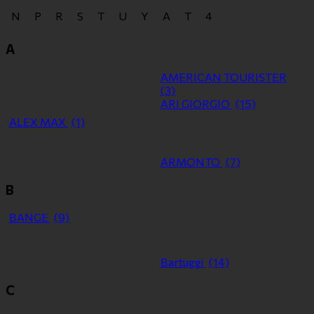
N
P
R
S
T
U
Y
Α
Τ
4
A
AMERICAN TOURISTER
(3)
ARI GIORGIO
(15)
ALEX MAX
(1)
ARMONTO
(7)
B
BANGE
(9)
Bartuggi
(14)
C