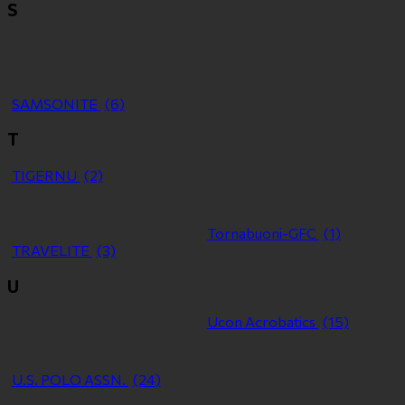
S
SAMSONITE
(6)
T
TIGERNU
(2)
Tornabuoni-GFC
(1)
TRAVELITE
(3)
U
Ucon Acrobatics
(15)
U.S. POLO ASSN.
(24)