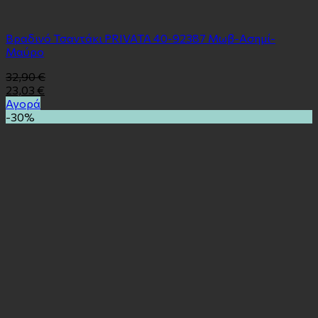
Βραδινό Τσαντάκι PRIVATA 40-92387 Μωβ-Ασημί-
Μαύρο
32,90
€
23,03
€
Αγορά
-30%