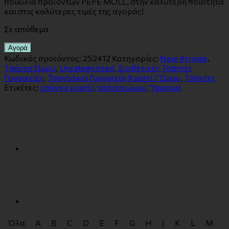
ποικιλία προϊόντων PEPE MOLL, στην καλύτερη ποιότητα
και στις καλύτερες τιμές της αγοράς!
Σε απόθεμα
Αγορά
Κωδικός προϊόντος:
252412
Κατηγορίες:
New Arrivals
,
Tσάντα Ώμου
,
Uncategorized
,
Συνθετικές Τσάντες
Γυναικείες
,
Τσαντάκια Γυναικεία Χιαστί / Ώμου
,
Τσάντες
Ετικέτες:
τσάντα χιαστί
,
τσάντα ώμου
,
Ύφασμα
Όλα
A
B
C
D
E
F
G
H
J
K
L
M