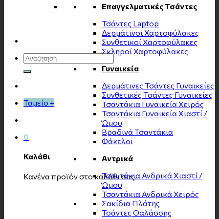
Επαγγελματικές Τσάντες
Τσάντες Laptop
Δερμάτινοι Χαρτοφύλακες
Συνθετικοί Χαρτοφύλακες
Σκληροί Χαρτοφύλακες
Αναζήτηση
για:
Γυναικεία
Δερμάτινες Τσάντες Γυναικείες
Συνθετικές Τσάντες Γυναικείες
Ταμείο
+
Τσαντάκια Γυναικεία Χειρός
Τσαντάκια Γυναικεία Χιαστί /
Ώμου
Βραδινά Τσαντάκια
0
Φάκελοι
Καλάθι
Αντρικά
Τσαντάκια Ανδρικά Χιαστί /
Κανένα προϊόν στο καλάθι σας.
Ώμου
Τσαντάκια Ανδρικά Χειρός
Σακίδια Πλάτης
Τσάντες Θαλάσσης