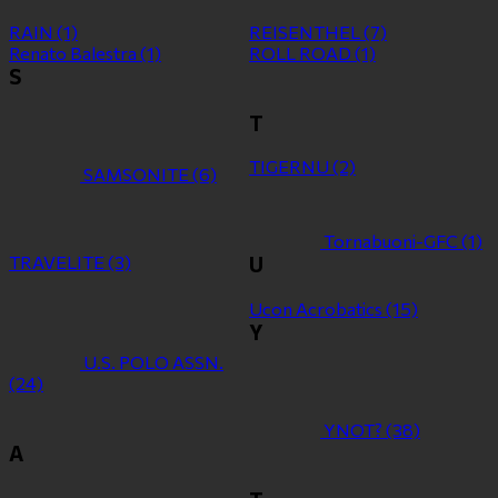
RAIN
(1)
REISENTHEL
(7)
Renato Balestra
(1)
ROLL ROAD
(1)
S
T
TIGERNU
(2)
SAMSONITE
(6)
Tornabuoni-GFC
(1)
TRAVELITE
(3)
U
Ucon Acrobatics
(15)
Y
U.S. POLO ASSN.
(24)
YNOT?
(38)
Α