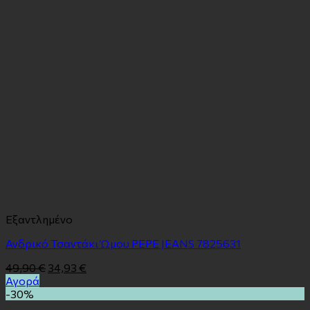
Εξαντλημένο
Ανδρικό Τσαντάκι Ώμου PEPE JEANS 7825631
49,90
€
34,93
€
Αγορά
-30%