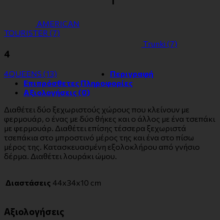
Τ
ΑMERICAN
TOURISTER
(7)
Τrunki
(7)
4
4QUEENS
(13)
Περιγραφή
Επιπρόσθετες Πληροφορίες
Αξιολογήσεις (0)
Διαθέτει δύο ξεχωριστούς χώρους που κλείνουν με
φερμουάρ, ο ένας με δύο θήκες και ο άλλος με ένα τσεπάκι
με φερμουάρ. Διαθέτει επίσης τέσσερα ξεχωριστά
τσεπάκια στο μπροστινό μέρος της και ένα στο πίσω
μέρος της. Κατασκευασμένη εξολοκλήρου από γνήσιο
δέρμα. Διαθέτει λουράκι ώμου.
Διαστάσεις
44x34x10 cm
Αξιολογήσεις