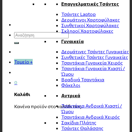
Επαγγελματικές Τσάντες
Τσάντες Laptop
Δερμάτινοι Χαρτοφύλακες
Συνθετικοί Χαρτοφύλακες
Σκληροί Χαρτοφύλακες
Αναζήτηση
για:
Γυναικεία
Δερμάτινες Τσάντες Γυναικείες
Συνθετικές Τσάντες Γυναικείες
Ταμείο
+
Τσαντάκια Γυναικεία Χειρός
Τσαντάκια Γυναικεία Χιαστί /
Ώμου
Βραδινά Τσαντάκια
0
Φάκελοι
Καλάθι
Αντρικά
Τσαντάκια Ανδρικά Χιαστί /
Κανένα προϊόν στο καλάθι σας.
Ώμου
Τσαντάκια Ανδρικά Χειρός
Σακίδια Πλάτης
Τσάντες Θαλάσσης