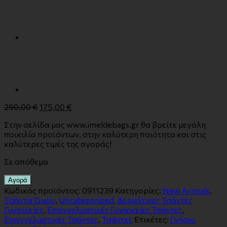
250,00
€
175,00
€
Στην σελίδα μας www.imeldebags.gr θα βρείτε μεγάλη
ποικιλία προϊόντων, στην καλύτερη ποιότητα και στις
καλύτερες τιμές της αγοράς!
Σε απόθεμα
Αγορά
Κωδικός προϊόντος:
0911239
Κατηγορίες:
New Arrivals
,
Tσάντα Ώμου
,
Uncategorized
,
Δερμάτινες Τσάντες
Γυναικείες
,
Επαγγελματικές Γυναικείες Τσάντες
,
Επαγγελματικές Τσάντες
,
Τσάντες
Ετικέτες:
Γνήσιο