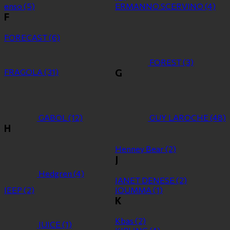
enso
(5)
ERMANNO SCERVINO
(4)
F
FORECAST
(6)
FOREST
(3)
FRAGOLA
(31)
G
GABOL
(12)
GUY LAROCHE
(48)
H
Henney Bear
(2)
J
Hedgren
(4)
JANET DENESE
(2)
JEEP
(2)
JOUMMA
(1)
K
Kbas
(2)
JUICE
(1)