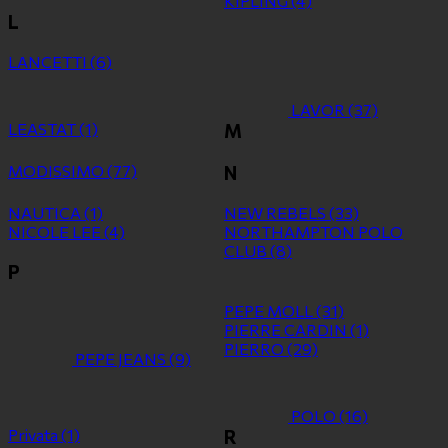
KIPLING
(4)
L
LANCETTI
(6)
LAVOR
(37)
LEASTAT
(1)
M
MODISSIMO
(77)
N
NAUTICA
(1)
NEW REBELS
(33)
NICOLE LEE
(4)
NORTHAMPTON POLO
CLUB
(8)
P
PEPE MOLL
(31)
PIERRE CARDIN
(1)
PIERRO
(29)
PEPE JEANS
(9)
POLO
(16)
Privata
(1)
R