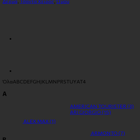
Δέρμα
,
Τσάντα Χειρός
,
Ώμου
Όλα
A
B
C
D
E
F
G
H
J
K
L
M
N
P
R
S
T
U
Y
Α
Τ
4
A
AMERICAN TOURISTER
(3)
ARI GIORGIO
(15)
ALEX MAX
(1)
ARMONTO
(7)
B