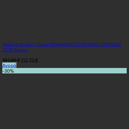
Τσάντα Χειρός/ Ώμου ERMANNO SCERVINO 12401652
2275 Λευκό
161,00
€
112,70
€
Αγορά
-30%