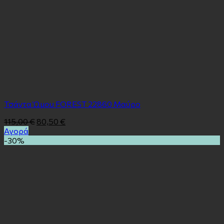
Τσάντα Ώμου FOREST 22860 Mαύρο
115,00
€
80,50
€
Αγορά
-30%