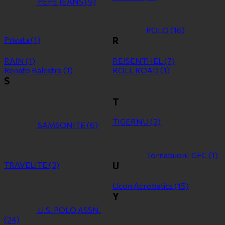
PEPE JEANS
(9)
POLO
(16)
Privata
(1)
R
RAIN
(1)
REISENTHEL
(7)
Renato Balestra
(1)
ROLL ROAD
(1)
S
T
TIGERNU
(2)
SAMSONITE
(6)
Tornabuoni-GFC
(1)
TRAVELITE
(3)
U
Ucon Acrobatics
(15)
Y
U.S. POLO ASSN.
(24)