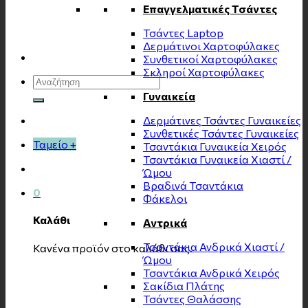
Επαγγελματικές Τσάντες
Τσάντες Laptop
Δερμάτινοι Χαρτοφύλακες
Συνθετικοί Χαρτοφύλακες
Σκληροί Χαρτοφύλακες
Αναζήτηση
για:
Γυναικεία
Δερμάτινες Τσάντες Γυναικείες
Συνθετικές Τσάντες Γυναικείες
Ταμείο
+
Τσαντάκια Γυναικεία Χειρός
Τσαντάκια Γυναικεία Χιαστί /
Ώμου
Βραδινά Τσαντάκια
0
Φάκελοι
Καλάθι
Αντρικά
Τσαντάκια Ανδρικά Χιαστί /
Κανένα προϊόν στο καλάθι σας.
Ώμου
Τσαντάκια Ανδρικά Χειρός
Σακίδια Πλάτης
Τσάντες Θαλάσσης