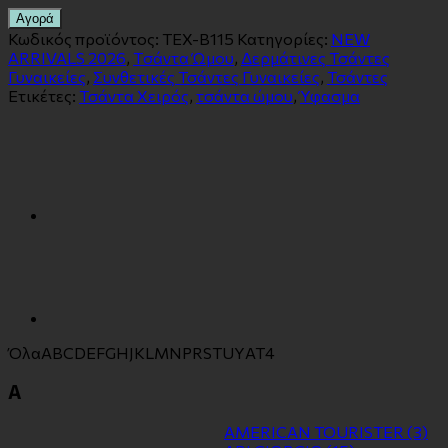
Αγορά
Κωδικός προϊόντος:
TEX-B115
Κατηγορίες:
NEW
ARRIVALS 2026
,
Tσάντα Ώμου
,
Δερμάτινες Τσάντες
Γυναικείες
,
Συνθετικές Τσάντες Γυναικείες
,
Τσάντες
Ετικέτες:
Τσάντα Χειρός
,
τσάντα ώμου
,
Ύφασμα
Όλα
A
B
C
D
E
F
G
H
J
K
L
M
N
P
R
S
T
U
Y
Α
Τ
4
A
AMERICAN TOURISTER
(3)