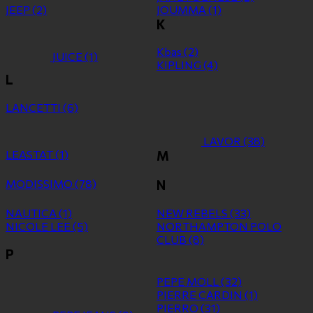
JEEP
(2)
JOUMMA
(1)
K
Kbas
(2)
JUICE
(1)
KIPLING
(4)
L
LANCETTI
(6)
LAVOR
(38)
LEASTAT
(1)
M
MODISSIMO
(78)
N
NAUTICA
(1)
NEW REBELS
(33)
NICOLE LEE
(5)
NORTHAMPTON POLO
CLUB
(8)
P
PEPE MOLL
(32)
PIERRE CARDIN
(1)
PIERRO
(31)