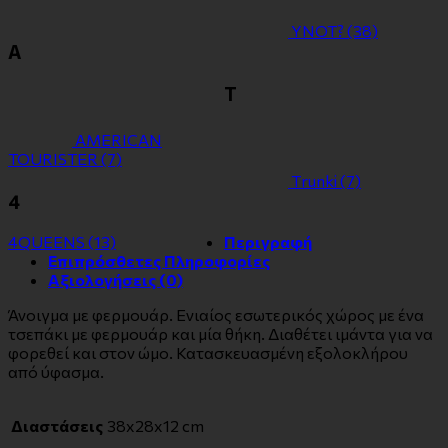
YNOT?
(38)
Α
Τ
ΑMERICAN
TOURISTER
(7)
Τrunki
(7)
4
4QUEENS
(13)
Περιγραφή
Επιπρόσθετες Πληροφορίες
Αξιολογήσεις (0)
Άνοιγμα με φερμουάρ. Ενιαίος εσωτερικός χώρος με ένα
τσεπάκι με φερμουάρ και μία θήκη. Διαθέτει ιμάντα για να
φορεθεί και στον ώμο. Κατασκευασμένη εξολοκλήρου
από ύφασμα.
Διαστάσεις
38x28x12 cm