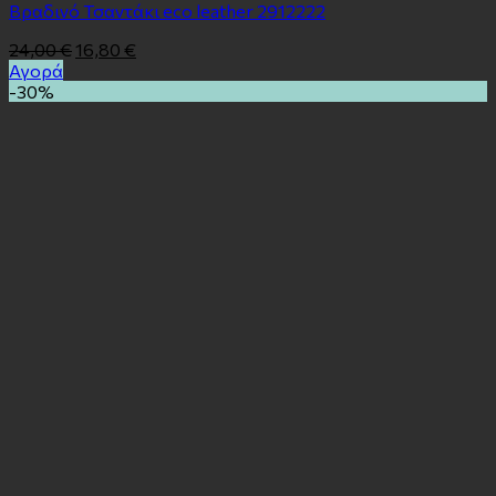
Βραδινό Τσαντάκι eco leather 2912222
24,00
€
16,80
€
Αγορά
-30%