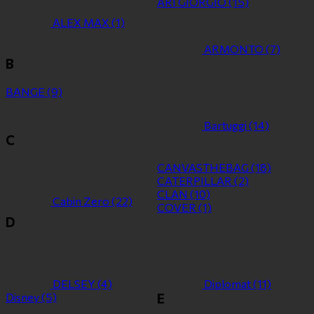
ARI GIORGIO
(15)
ALEX MAX
(1)
ARMONTO
(7)
B
BANGE
(9)
Bartuggi
(14)
C
CANVASTHEBAG
(18)
CATERPILLAR
(2)
CLAN
(10)
Cabin Zero
(22)
COVER
(1)
D
DELSEY
(4)
Diplomat
(11)
Disney
(5)
E