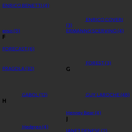
ENRICO BENETTI
(4)
ENRICO COVERI
(3)
enso
(5)
ERMANNO SCERVINO
(4)
F
FORECAST
(6)
FOREST
(3)
FRAGOLA
(32)
G
GABOL
(12)
GUY LAROCHE
(48)
H
Henney Bear
(4)
J
Hedgren
(4)
JANET DENESE
(2)