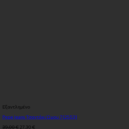
Εξαντλημένο
Pepe Jeans Τσαντάκι Ώμου 7125531
39,00
€
27,30
€