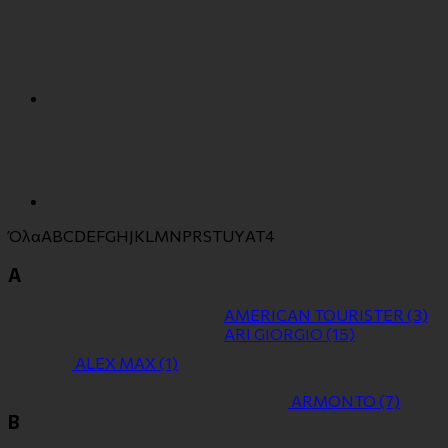
Όλα
A
B
C
D
E
F
G
H
J
K
L
M
N
P
R
S
T
U
Y
Α
Τ
4
A
AMERICAN TOURISTER
(3)
ARI GIORGIO
(15)
ALEX MAX
(1)
ARMONTO
(7)
B