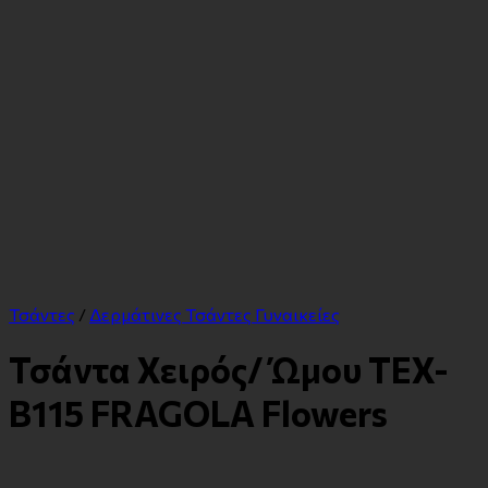
Τσάντες
/
Δερμάτινες Τσάντες Γυναικείες
Τσάντα Χειρός/ Ώμου TEX-
B115 FRAGOLA Flowers