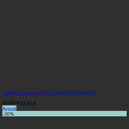
Σακίδιο Πλάτης Y?NOT CAN-014S4 WHITE
117,00
€
81,90
€
Αγορά
-30%