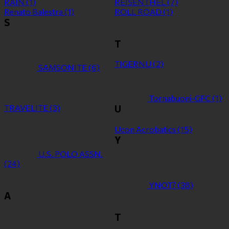
RAIN
(1)
REISENTHEL
(7)
Renato Balestra
(1)
ROLL ROAD
(1)
S
T
TIGERNU
(2)
SAMSONITE
(6)
Tornabuoni-GFC
(1)
TRAVELITE
(3)
U
Ucon Acrobatics
(15)
Y
U.S. POLO ASSN.
(24)
YNOT?
(38)
Α
Τ