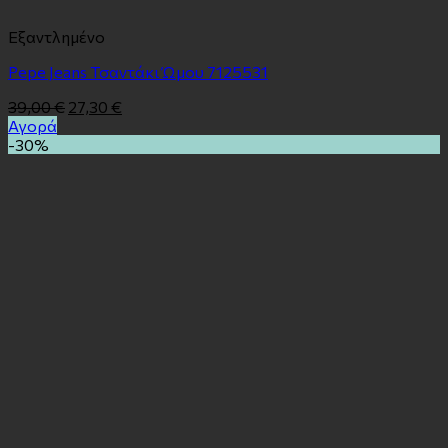
Εξαντλημένο
Pepe Jeans Τσαντάκι Ώμου 7125531
39,00
€
27,30
€
Αγορά
-30%