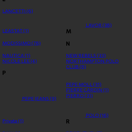
LANCETTI
(6)
LAVOR
(38)
LEASTAT
(1)
M
MODISSIMO
(78)
N
NAUTICA
(1)
NEW REBELS
(33)
NICOLE LEE
(4)
NORTHAMPTON POLO
CLUB
(8)
P
PEPE MOLL
(31)
PIERRE CARDIN
(1)
PIERRO
(31)
PEPE JEANS
(9)
POLO
(16)
Privata
(1)
R