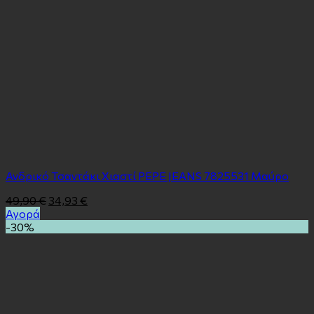
Ανδρικό Τσαντάκι Χιαστί PEPE JEANS 7825531 Μαύρο
49,90
€
34,93
€
Αγορά
-30%