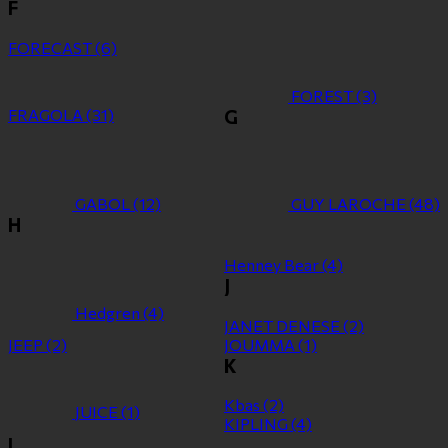
F
FORECAST
(6)
FOREST
(3)
FRAGOLA
(31)
G
GABOL
(12)
GUY LAROCHE
(48)
H
Henney Bear
(4)
J
Hedgren
(4)
JANET DENESE
(2)
JEEP
(2)
JOUMMA
(1)
K
Kbas
(2)
JUICE
(1)
KIPLING
(4)
L