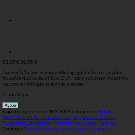
52,25
€
36,58
€
Στην σελίδα μας www.imeldebags.gr θα βρείτε μεγάλη
ποικιλία προϊόντων FRAGOLA, στην καλύτερη ποιότητα
και στις καλύτερες τιμές της αγοράς!
Σε απόθεμα
Αγορά
Κωδικός προϊόντος:
TEX-Β115
Κατηγορίες:
NEW
ARRIVALS 2026
,
Tσάντα Ώμου
,
Δερμάτινες Τσάντες
Γυναικείες
,
Συνθετικές Τσάντες Γυναικείες
,
Τσάντες
Ετικέτες:
Τσάντα Χειρός
,
τσάντα ώμου
,
Ύφασμα