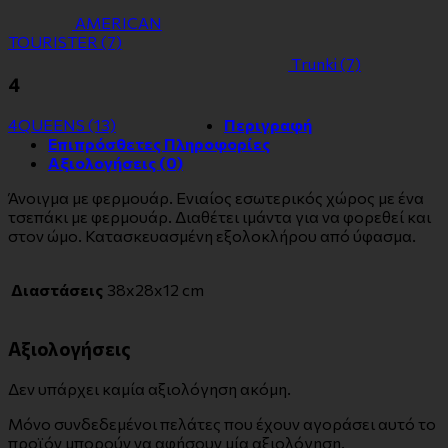
ΑMERICAN
TOURISTER
(7)
Τrunki
(7)
4
4QUEENS
(13)
Περιγραφή
Επιπρόσθετες Πληροφορίες
Αξιολογήσεις (0)
Άνοιγμα με φερμουάρ. Ενιαίος εσωτερικός χώρος με ένα
τσεπάκι με φερμουάρ. Διαθέτει ιμάντα για να φορεθεί και
στον ώμο. Κατασκευασμένη εξολοκλήρου από ύφασμα.
Διαστάσεις
38x28x12 cm
Αξιολογήσεις
Δεν υπάρχει καμία αξιολόγηση ακόμη.
Μόνο συνδεδεμένοι πελάτες που έχουν αγοράσει αυτό το
προϊόν μπορούν να αφήσουν μία αξιολόγηση.