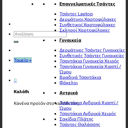
Επαγγελματικές Τσάντες
Τσάντες Laptop
Δερμάτινοι Χαρτοφύλακες
Συνθετικοί Χαρτοφύλακες
Σκληροί Χαρτοφύλακες
Αναζήτηση
για:
Γυναικεία
Δερμάτινες Τσάντες Γυναικείες
Συνθετικές Τσάντες Γυναικείες
Ταμείο
+
Τσαντάκια Γυναικεία Χειρός
Τσαντάκια Γυναικεία Χιαστί /
Ώμου
Βραδινά Τσαντάκια
0
Φάκελοι
Καλάθι
Αντρικά
Τσαντάκια Ανδρικά Χιαστί /
Κανένα προϊόν στο καλάθι σας.
Ώμου
Τσαντάκια Ανδρικά Χειρός
Σακίδια Πλάτης
Τσάντες Θαλάσσης