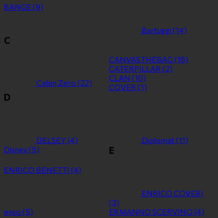
BANGE
(9)
Bartuggi
(14)
C
CANVASTHEBAG
(18)
CATERPILLAR
(2)
CLAN
(10)
Cabin Zero
(22)
COVER
(1)
D
DELSEY
(4)
Diplomat
(11)
Disney
(5)
E
ENRICO BENETTI
(4)
ENRICO COVERI
(3)
enso
(5)
ERMANNO SCERVINO
(4)