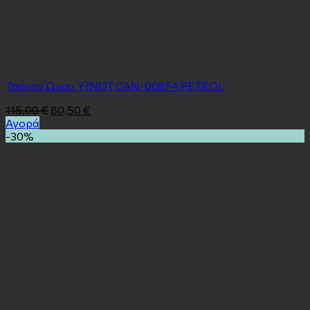
Τσάντα Ώμου Y?NOT CAN-008F4 PETROL
115,00
€
80,50
€
Αγορά
-30%