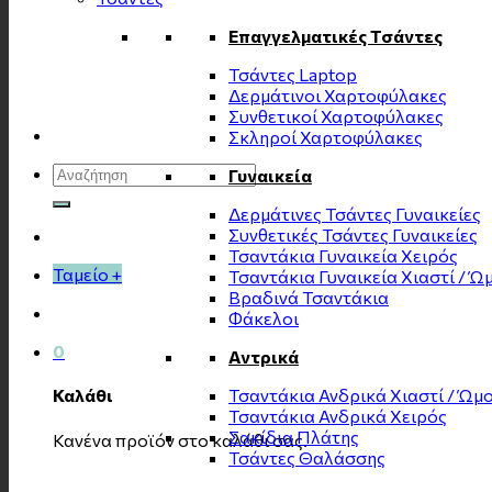
Επαγγελματικές Τσάντες
Τσάντες Laptop
Δερμάτινοι Χαρτοφύλακες
Συνθετικοί Χαρτοφύλακες
Σκληροί Χαρτοφύλακες
Αναζήτηση
Γυναικεία
για:
Δερμάτινες Τσάντες Γυναικείες
Συνθετικές Τσάντες Γυναικείες
Τσαντάκια Γυναικεία Χειρός
Ταμείο
+
Τσαντάκια Γυναικεία Χιαστί / Ώ
Βραδινά Τσαντάκια
Φάκελοι
0
Αντρικά
Τσαντάκια Ανδρικά Χιαστί / Ώμ
Καλάθι
Τσαντάκια Ανδρικά Χειρός
Σακίδια Πλάτης
Κανένα προϊόν στο καλάθι σας.
Τσάντες Θαλάσσης