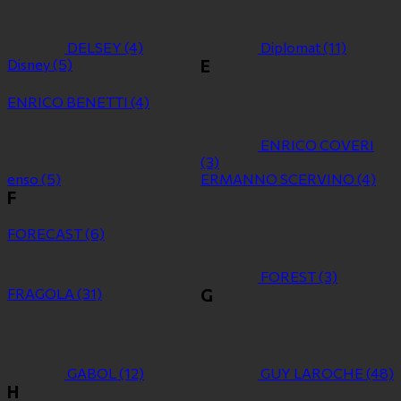
DELSEY
(4)
Diplomat
(11)
Disney
(5)
E
ENRICO BENETTI
(4)
ENRICO COVERI
(3)
enso
(5)
ERMANNO SCERVINO
(4)
F
FORECAST
(6)
FOREST
(3)
FRAGOLA
(31)
G
GABOL
(12)
GUY LAROCHE
(48)
H