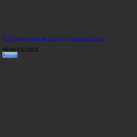
ΑLEX MAX AMQ-BO304/C Γυναικείος Σάκος
90,00
€
63,00
€
Αγορά