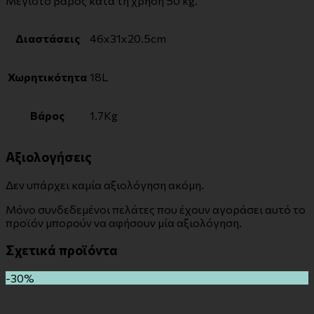
Μέγιστο βάρος κατά τη χρήση 50 kg.
Διαστάσεις
46x31x20.5cm
Χωρητικότητα
18L
Βάρος
1.7Κg
Αξιολογήσεις
Δεν υπάρχει καμία αξιολόγηση ακόμη.
Μόνο συνδεδεμένοι πελάτες που έχουν αγοράσει αυτό το
προϊόν μπορούν να αφήσουν μία αξιολόγηση.
Σχετικά προϊόντα
-30%