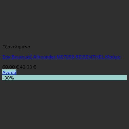
Εξαντλημένο
Σακ Βουαγιάζ Allrounder MS7059 REISENTHEL Μαύρο
60,00
€
42,00
€
Αγορά
-30%