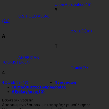
Ucon Acrobatics
(15)
Y
U.S. POLO ASSN.
(24)
YNOT?
(38)
Α
Τ
ΑMERICAN
TOURISTER
(7)
Τrunki
(7)
4
4QUEENS
(13)
Περιγραφή
Επιπρόσθετες Πληροφορίες
Αξιολογήσεις (0)
Εσωτερική τσέπη.
Αποσπώμενο λουράκι μεταφοράς / ρυμούλκησης.