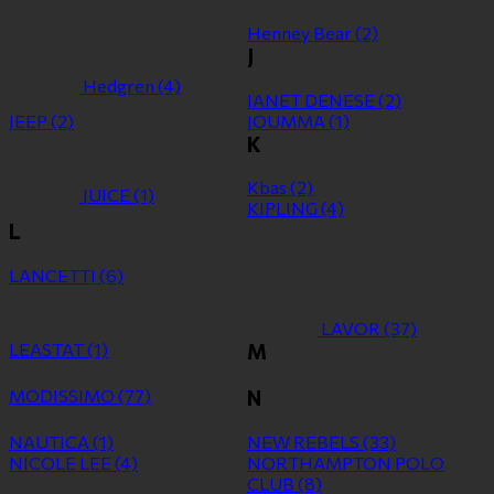
Henney Bear
(2)
J
Hedgren
(4)
JANET DENESE
(2)
JEEP
(2)
JOUMMA
(1)
K
Kbas
(2)
JUICE
(1)
KIPLING
(4)
L
LANCETTI
(6)
LAVOR
(37)
LEASTAT
(1)
M
MODISSIMO
(77)
N
NAUTICA
(1)
NEW REBELS
(33)
NICOLE LEE
(4)
NORTHAMPTON POLO
CLUB
(8)