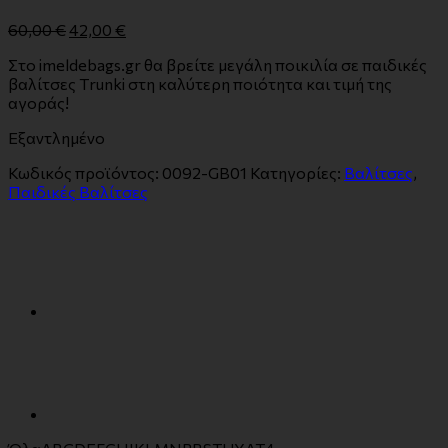
60,00
€
42,00
€
Στο imeldebags.gr θα βρείτε μεγάλη ποικιλία σε παιδικές
βαλίτσες Τrunki στη καλύτερη ποιότητα και τιμή της
αγοράς!
Εξαντλημένο
Κωδικός προϊόντος:
0092-GB01
Κατηγορίες:
Βαλίτσες
,
Παιδικές Βαλίτσες