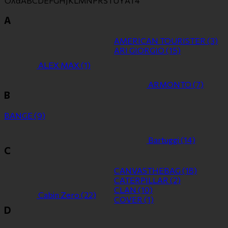
Όλα
A
B
C
D
E
F
G
H
J
K
L
M
N
P
R
S
T
U
Y
Α
Τ
4
A
AMERICAN TOURISTER
(3)
ARI GIORGIO
(15)
ALEX MAX
(1)
ARMONTO
(7)
B
BANGE
(9)
Bartuggi
(14)
C
CANVASTHEBAG
(18)
CATERPILLAR
(2)
CLAN
(10)
Cabin Zero
(22)
COVER
(1)
D