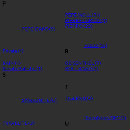
P
PEPE MOLL
(31)
PIERRE CARDIN
(1)
PIERRO
(29)
PEPE JEANS
(9)
POLO
(16)
Privata
(1)
R
RAIN
(1)
REISENTHEL
(7)
Renato Balestra
(1)
ROLL ROAD
(1)
S
T
TIGERNU
(2)
SAMSONITE
(6)
Tornabuoni-GFC
(1)
TRAVELITE
(3)
U