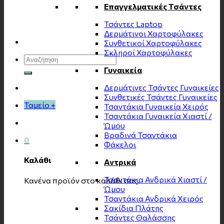
Επαγγελματικές Τσάντες
Τσάντες Laptop
Δερμάτινοι Χαρτοφύλακες
Συνθετικοί Χαρτοφύλακες
Σκληροί Χαρτοφύλακες
Αναζήτηση
για:
Γυναικεία
Δερμάτινες Τσάντες Γυναικείες
Συνθετικές Τσάντες Γυναικείες
Ταμείο
+
Τσαντάκια Γυναικεία Χειρός
Τσαντάκια Γυναικεία Χιαστί /
Ώμου
Βραδινά Τσαντάκια
0
Φάκελοι
Καλάθι
Αντρικά
Τσαντάκια Ανδρικά Χιαστί /
Κανένα προϊόν στο καλάθι σας.
Ώμου
Τσαντάκια Ανδρικά Χειρός
Σακίδια Πλάτης
Τσάντες Θαλάσσης