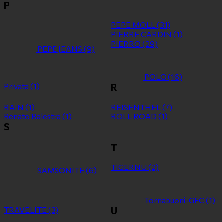
P
PEPE MOLL
(31)
PIERRE CARDIN
(1)
PIERRO
(29)
PEPE JEANS
(9)
POLO
(16)
Privata
(1)
R
RAIN
(1)
REISENTHEL
(7)
Renato Balestra
(1)
ROLL ROAD
(1)
S
T
TIGERNU
(2)
SAMSONITE
(6)
Tornabuoni-GFC
(1)
TRAVELITE
(3)
U