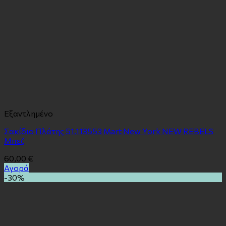
Εξαντλημένο
Σακίδιο Πλάτης 51.113553 Mart New York NEW REBELS
Μπεζ
60,00
€
Αγορά
-30%