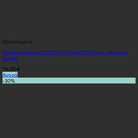
Εξαντλημένο
Σακίδιο Πλάτης CZ062403 CABIN ZERO 44L. Midnight
Purple
79,00
€
Αγορά
-30%