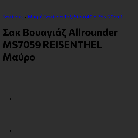
Βαλίτσες
/
Μικρή Βαλίτσα Ταξιδίου (40 x 25 x 20cm)
Σακ Βουαγιάζ Allrounder
MS7059 REISENTHEL
Μαύρο