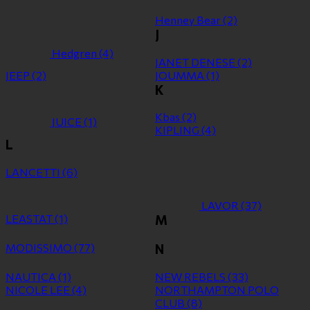
Henney Bear
(2)
J
Hedgren
(4)
JANET DENESE
(2)
JEEP
(2)
JOUMMA
(1)
K
Kbas
(2)
JUICE
(1)
KIPLING
(4)
L
LANCETTI
(6)
LAVOR
(37)
LEASTAT
(1)
M
MODISSIMO
(77)
N
NAUTICA
(1)
NEW REBELS
(33)
NICOLE LEE
(4)
NORTHAMPTON POLO
CLUB
(8)