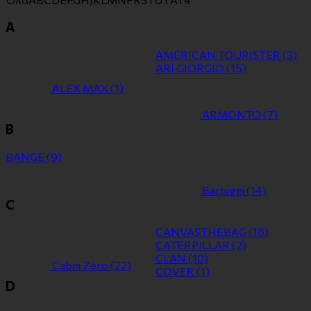
A
AMERICAN TOURISTER
(3)
ARI GIORGIO
(15)
ALEX MAX
(1)
ARMONTO
(7)
B
BANGE
(9)
Bartuggi
(14)
C
CANVASTHEBAG
(18)
CATERPILLAR
(2)
CLAN
(10)
Cabin Zero
(22)
COVER
(1)
D