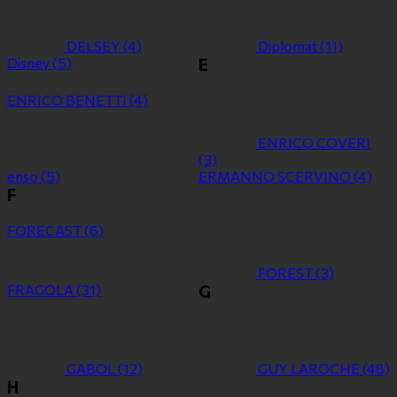
DELSEY
(4)
Diplomat
(11)
Disney
(5)
E
ENRICO BENETTI
(4)
ENRICO COVERI
(3)
enso
(5)
ERMANNO SCERVINO
(4)
F
FORECAST
(6)
FOREST
(3)
FRAGOLA
(31)
G
GABOL
(12)
GUY LAROCHE
(48)
H