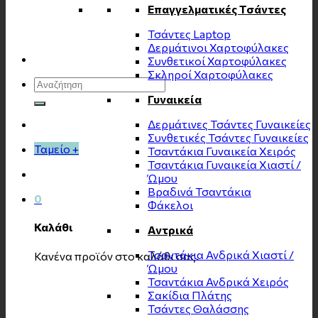
Επαγγελματικές Τσάντες
Τσάντες Laptop
Δερμάτινοι Χαρτοφύλακες
Συνθετικοί Χαρτοφύλακες
Σκληροί Χαρτοφύλακες
Αναζήτηση
για:
Γυναικεία
Δερμάτινες Τσάντες Γυναικείες
Συνθετικές Τσάντες Γυναικείες
Ταμείο
+
Τσαντάκια Γυναικεία Χειρός
Τσαντάκια Γυναικεία Χιαστί /
Ώμου
Βραδινά Τσαντάκια
0
Φάκελοι
Καλάθι
Αντρικά
Τσαντάκια Ανδρικά Χιαστί /
Κανένα προϊόν στο καλάθι σας.
Ώμου
Τσαντάκια Ανδρικά Χειρός
Σακίδια Πλάτης
Τσάντες Θαλάσσης