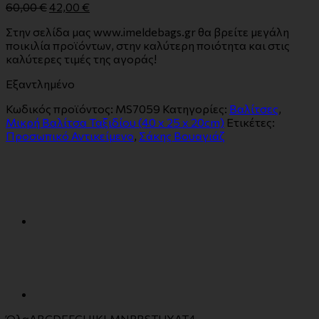
60,00
€
42,00
€
Στην σελίδα μας www.imeldebags.gr θα βρείτε μεγάλη
ποικιλία προϊόντων, στην καλύτερη ποιότητα και στις
καλύτερες τιμές της αγοράς!
Εξαντλημένο
Κωδικός προϊόντος:
MS7059
Κατηγορίες:
Βαλίτσες
,
Μικρή Βαλίτσα Ταξιδίου (40 x 25 x 20cm)
Ετικέτες:
Προσωπικό Αντικείμενο
,
Σάκης Βουαγιάζ
Όλα
A
B
C
D
E
F
G
H
J
K
L
M
N
P
R
S
T
U
Y
Α
Τ
4