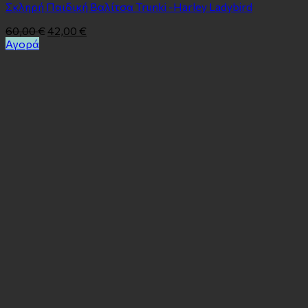
Σκληρή Παιδική Βαλίτσα Trunki -Harley Ladybird
60,00
€
42,00
€
Αγορά