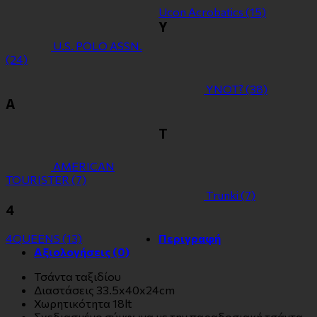
Ucon Acrobatics
(15)
Y
U.S. POLO ASSN.
(24)
YNOT?
(38)
Α
Τ
ΑMERICAN
TOURISTER
(7)
Τrunki
(7)
4
4QUEENS
(13)
Περιγραφή
Αξιολογήσεις (0)
Τσάντα ταξιδίου
Διαστάσεις 33.5x40x24cm
Χωρητικότητα 18lt
Σχεδιασμένο σύμφωνα με την παραδοσιακή τσάντα