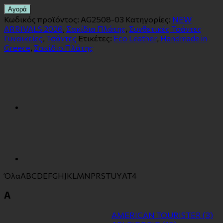
Αγορά
Κωδικός προϊόντος:
AG2508-03
Κατηγορίες:
NEW
ARRIVALS 2026
,
Σακίδια Πλάτης
,
Συνθετικές Τσάντες
Γυναικείες
,
Τσάντες
Ετικέτες:
Eco Leather
,
Handmade in
Greece
,
Σακίδιο Πλάτης
Όλα
A
B
C
D
E
F
G
H
J
K
L
M
N
P
R
S
T
U
Y
Α
Τ
4
A
AMERICAN TOURISTER
(3)