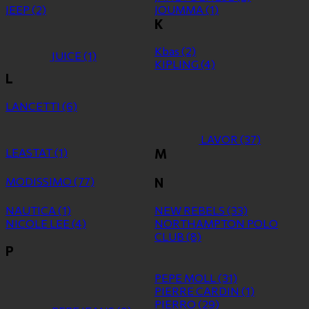
JEEP
(2)
JOUMMA
(1)
K
Kbas
(2)
JUICE
(1)
KIPLING
(4)
L
LANCETTI
(6)
LAVOR
(37)
LEASTAT
(1)
M
MODISSIMO
(77)
N
NAUTICA
(1)
NEW REBELS
(33)
NICOLE LEE
(4)
NORTHAMPTON POLO
CLUB
(8)
P
PEPE MOLL
(31)
PIERRE CARDIN
(1)
PIERRO
(29)