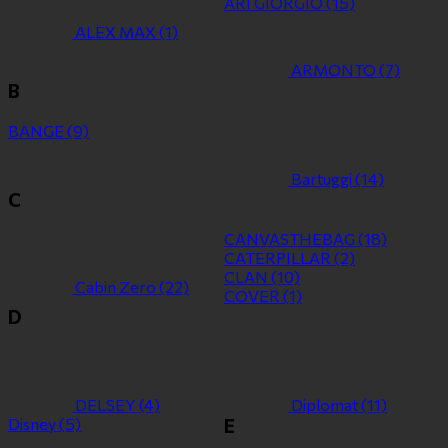
ARI GIORGIO
(15)
ALEX MAX
(1)
ARMONTO
(7)
B
BANGE
(9)
Bartuggi
(14)
C
CANVASTHEBAG
(18)
CATERPILLAR
(2)
CLAN
(10)
Cabin Zero
(22)
COVER
(1)
D
DELSEY
(4)
Diplomat
(11)
Disney
(5)
E