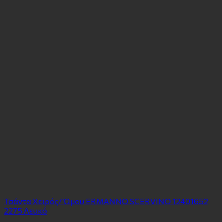
Τσάντα Χειρός/ Ώμου ERMANNO SCERVINO 12401652
2275 Λευκό