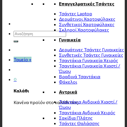
Επαγγελματικές Τσάντες
Τσάντες Laptop
Δερμάτινοι Χαρτοφύλακες
Συνθετικοί Χαρτοφύλακες
Σκληροί Χαρτοφύλακες
Αναζήτηση
για:
Γυναικεία
Δερμάτινες Τσάντες Γυναικείες
Συνθετικές Τσάντες Γυναικείες
Ταμείο
+
Τσαντάκια Γυναικεία Χειρός
Τσαντάκια Γυναικεία Χιαστί /
Ώμου
Βραδινά Τσαντάκια
0
Φάκελοι
Καλάθι
Αντρικά
Τσαντάκια Ανδρικά Χιαστί /
Κανένα προϊόν στο καλάθι σας.
Ώμου
Τσαντάκια Ανδρικά Χειρός
Σακίδια Πλάτης
Τσάντες Θαλάσσης