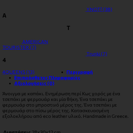
YNOT?
(38)
Α
Τ
ΑMERICAN
TOURISTER
(7)
Τrunki
(7)
4
4QUEENS
(13)
Περιγραφή
Επιπρόσθετες Πληροφορίες
Αξιολογήσεις (0)
Άνοιγμα με καπάκι. Ενημέρωση περί Κως χορός με ένα
τσεπάκι με φερμουάρ και μία θήκη. Ένα τσεπάκι με
φερμουάρ στο μπροστινό μέρος της. Ένα τσεπάκι με
φερμουάρ στο πίσω μέρος της. Κατασκευασμένη
εξολοκλήρου από eco leather υλικό. Handmade in Greece.
Διαστάσεις
28x30x12 cm