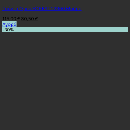
Τσάντα Ώμου FOREST 22860 Mαύρο
115,00
€
80,50
€
Αγορά
-30%