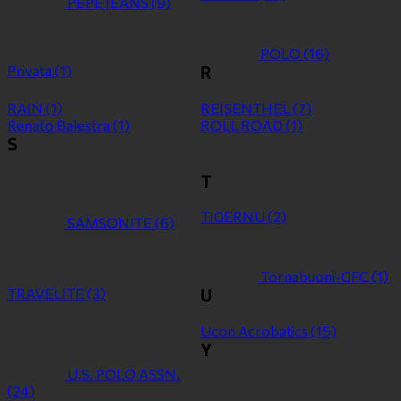
PEPE JEANS
(9)
POLO
(16)
Privata
(1)
R
RAIN
(1)
REISENTHEL
(7)
Renato Balestra
(1)
ROLL ROAD
(1)
S
T
TIGERNU
(2)
SAMSONITE
(6)
Tornabuoni-GFC
(1)
TRAVELITE
(3)
U
Ucon Acrobatics
(15)
Y
U.S. POLO ASSN.
(24)