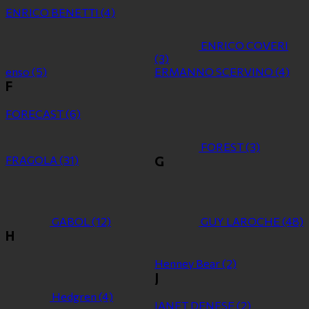
ENRICO BENETTI
(4)
ENRICO COVERI
(3)
enso
(5)
ERMANNO SCERVINO
(4)
F
FORECAST
(6)
FOREST
(3)
FRAGOLA
(31)
G
GABOL
(12)
GUY LAROCHE
(48)
H
Henney Bear
(2)
J
Hedgren
(4)
JANET DENESE
(2)