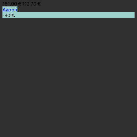
161,00
€
112,70
€
Αγορά
-30%