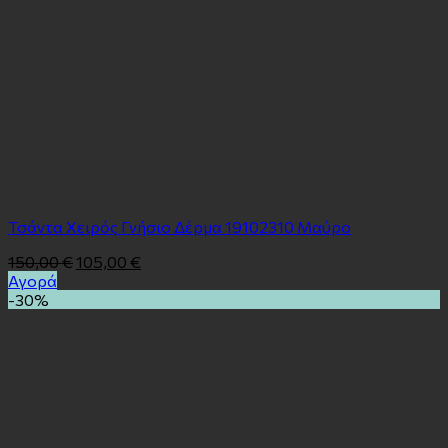
Τσάντα Χειρός Γνήσιο Δέρμα 19102310 Μαύρο
150,00
€
105,00
€
Αγορά
-30%