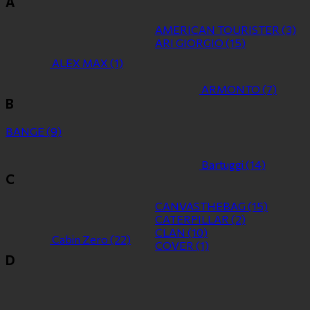
A
AMERICAN TOURISTER
(3)
ARI GIORGIO
(15)
ALEX MAX
(1)
ARMONTO
(7)
B
BANGE
(9)
Bartuggi
(14)
C
CANVASTHEBAG
(15)
CATERPILLAR
(2)
CLAN
(10)
Cabin Zero
(22)
COVER
(1)
D