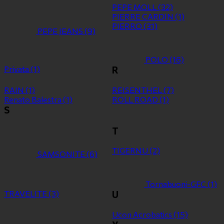
PEPE MOLL
(32)
PIERRE CARDIN
(1)
PIERRO
(31)
PEPE JEANS
(9)
POLO
(16)
Privata
(1)
R
RAIN
(1)
REISENTHEL
(7)
Renato Balestra
(1)
ROLL ROAD
(1)
S
T
TIGERNU
(2)
SAMSONITE
(6)
Tornabuoni-GFC
(1)
TRAVELITE
(3)
U
Ucon Acrobatics
(15)