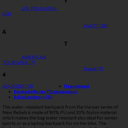
Y
U.S. POLO ASSN.
(24)
YNOT?
(38)
Α
Τ
ΑMERICAN
TOURISTER
(7)
Τrunki
(7)
4
4QUEENS
(13)
Περιγραφή
Επιπρόσθετες Πληροφορίες
Αξιολογήσεις (0)
This water-resistant backpack from the Harper series of
New Rebels is made of 80% PU and 20% Nylon material
which makes the bag water resistant also ideal for winter
sports or as a laptop backpack for on the bike. The