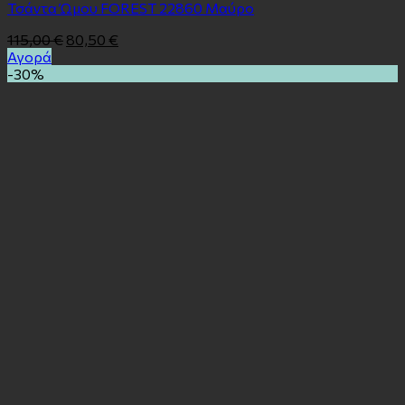
Τσάντα Ώμου FOREST 22860 Mαύρο
115,00
€
80,50
€
Αγορά
-30%