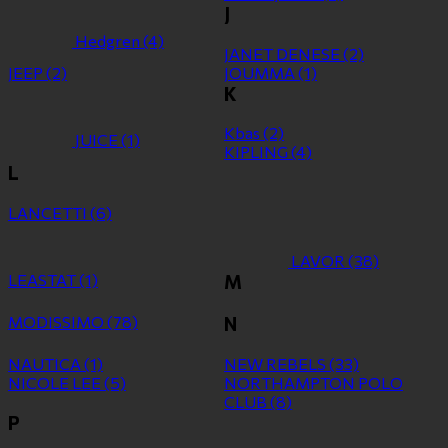
J
Hedgren
(4)
JANET DENESE
(2)
JEEP
(2)
JOUMMA
(1)
K
Kbas
(2)
JUICE
(1)
KIPLING
(4)
L
LANCETTI
(6)
LAVOR
(38)
LEASTAT
(1)
M
MODISSIMO
(78)
N
NAUTICA
(1)
NEW REBELS
(33)
NICOLE LEE
(5)
NORTHAMPTON POLO
CLUB
(8)
P