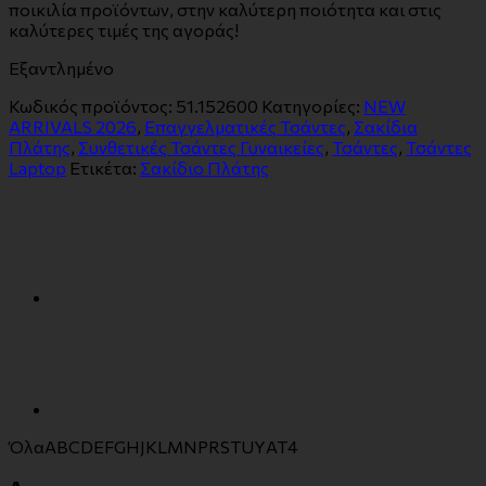
ποικιλία προϊόντων, στην καλύτερη ποιότητα και στις
καλύτερες τιμές της αγοράς!
Εξαντλημένο
Κωδικός προϊόντος:
51.152600
Κατηγορίες:
NEW
ARRIVALS 2026
,
Επαγγελματικές Τσάντες
,
Σακίδια
Πλάτης
,
Συνθετικές Τσάντες Γυναικείες
,
Τσάντες
,
Τσάντες
Laptop
Ετικέτα:
Σακίδιο Πλάτης
Όλα
A
B
C
D
E
F
G
H
J
K
L
M
N
P
R
S
T
U
Y
Α
Τ
4