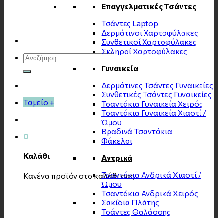
Επαγγελματικές Τσάντες
Τσάντες Laptop
Δερμάτινοι Χαρτοφύλακες
Συνθετικοί Χαρτοφύλακες
Σκληροί Χαρτοφύλακες
Αναζήτηση
για:
Γυναικεία
Δερμάτινες Τσάντες Γυναικείες
Συνθετικές Τσάντες Γυναικείες
Ταμείο
+
Τσαντάκια Γυναικεία Χειρός
Τσαντάκια Γυναικεία Χιαστί /
Ώμου
Βραδινά Τσαντάκια
0
Φάκελοι
Καλάθι
Αντρικά
Τσαντάκια Ανδρικά Χιαστί /
Κανένα προϊόν στο καλάθι σας.
Ώμου
Τσαντάκια Ανδρικά Χειρός
Σακίδια Πλάτης
Τσάντες Θαλάσσης