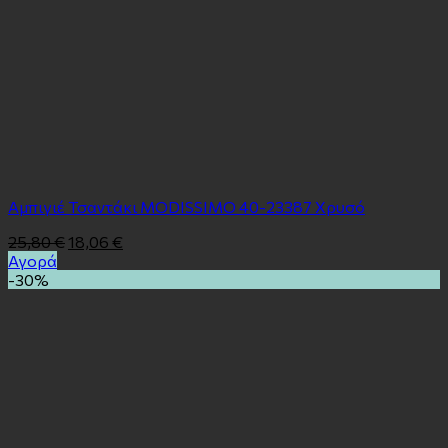
Αμπιγιέ Τσαντάκι MODISSIMO 40-23387 Χρυσό
25,80
€
18,06
€
Αγορά
-30%