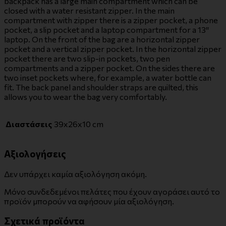
backpack has a large main compartment which can be
closed with a water resistant zipper. In the main
compartment with zipper there is a zipper pocket, a phone
pocket, a slip pocket and a laptop compartment for a 13″
laptop. On the front of the bag are a horizontal zipper
pocket and a vertical zipper pocket. In the horizontal zipper
pocket there are two slip-in pockets, two pen
compartments and a zipper pocket. On the sides there are
two inset pockets where, for example, a water bottle can
fit. The back panel and shoulder straps are quilted, this
allows you to wear the bag very comfortably.
Διαστάσεις
39x26x10 cm
Αξιολογήσεις
Δεν υπάρχει καμία αξιολόγηση ακόμη.
Μόνο συνδεδεμένοι πελάτες που έχουν αγοράσει αυτό το
προϊόν μπορούν να αφήσουν μία αξιολόγηση.
Σχετικά προϊόντα