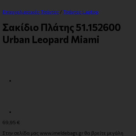
Επαγγελματικές Τσάντες
/
Τσάντες Laptop
Σακίδιο Πλάτης 51.152600
Urban Leopard Miami
69,95
€
Στην σελίδα μας www.imeldebags.gr θα βρείτε μεγάλη