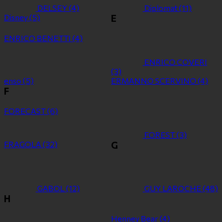
DELSEY
(4)
Diplomat
(11)
Disney
(5)
E
ENRICO BENETTI
(4)
ENRICO COVERI
(3)
enso
(5)
ERMANNO SCERVINO
(4)
F
FORECAST
(6)
FOREST
(3)
FRAGOLA
(32)
G
GABOL
(12)
GUY LAROCHE
(48)
H
Henney Bear
(4)