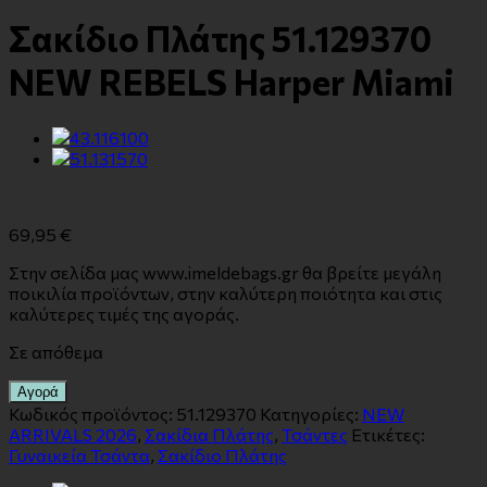
Σακίδιο Πλάτης 51.129370
NEW REBELS Harper Miami
69,95
€
Στην σελίδα μας www.imeldebags.gr θα βρείτε μεγάλη
ποικιλία προϊόντων, στην καλύτερη ποιότητα και στις
καλύτερες τιμές της αγοράς.
Σε απόθεμα
Αγορά
Κωδικός προϊόντος:
51.129370
Κατηγορίες:
NEW
ARRIVALS 2026
,
Σακίδια Πλάτης
,
Τσάντες
Ετικέτες:
Γυναικεία Τσάντα
,
Σακίδιο Πλάτης