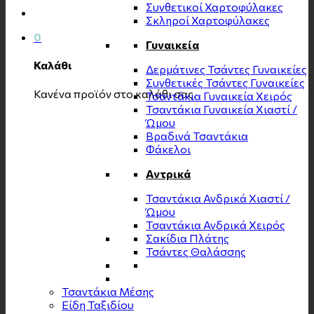
Συνθετικοί Χαρτοφύλακες
Σκληροί Χαρτοφύλακες
0
Γυναικεία
Καλάθι
Δερμάτινες Τσάντες Γυναικείες
Συνθετικές Τσάντες Γυναικείες
Κανένα προϊόν στο καλάθι σας.
Τσαντάκια Γυναικεία Χειρός
Τσαντάκια Γυναικεία Χιαστί /
Ώμου
Βραδινά Τσαντάκια
Φάκελοι
Αντρικά
Τσαντάκια Ανδρικά Χιαστί /
Ώμου
Τσαντάκια Ανδρικά Χειρός
Σακίδια Πλάτης
Τσάντες Θαλάσσης
Τσαντάκια Μέσης
Είδη Ταξιδίου