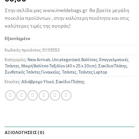
Στην σελίδα μας www.imeldebags.gr θα βρείτε μεγάλη
ποικιλία προϊόντων , στην καλύτερη ποιότητα και στις
καλύτερες τιμές της αγοράς!
Εξαντλημένο
Κωδικός προϊόντος:
51.113553
Κατηγορίες:
New Arrivals
,
Uncategorized
,
Βαλίτσες
,
Επαγγελματικές
Τσάντες
,
Μικρή Βαλίτσα Ταξιδίου (40 x 25 x 20cm)
,
Σακίδια Πλάτης
,
Συνθετικές Τσάντες Γυναικείες
,
Τσάντες
,
Τσάντες Laptop
Ετικέτες:
Αδιάβροχο Υλικό
,
Σακίδιο Πλάτης
ΑΞΙΟΛΟΓΉΣΕΙΣ (0)