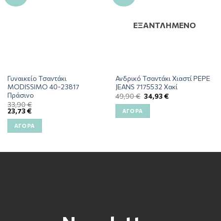
ΕΞΑΝΤΛΗΜΈΝΟ
Γυναικείο Τσαντάκι
Ανδρικό Τσαντάκι Χιαστί PEPE
MODISSIMO 40-23817
JEANS 7175532 Χακί
Πράσινο
49,90
€
34,93
€
33,90
€
23,73
€
ΑΓΟΡΆ
ΑΓΟΡΆ