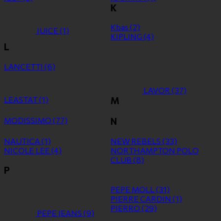
K
Kbas
(2)
JUICE
(1)
KIPLING
(4)
L
LANCETTI
(6)
LAVOR
(37)
LEASTAT
(1)
M
MODISSIMO
(77)
N
NAUTICA
(1)
NEW REBELS
(33)
NICOLE LEE
(4)
NORTHAMPTON POLO
CLUB
(8)
P
PEPE MOLL
(31)
PIERRE CARDIN
(1)
PIERRO
(29)
PEPE JEANS
(9)