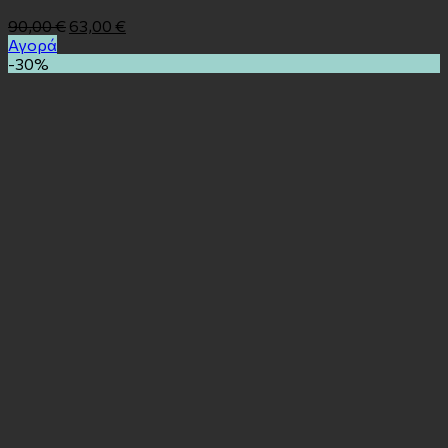
90,00
€
63,00
€
Αγορά
-30%