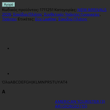
Αγορά
Κωδικός προϊόντος:
1711251
Κατηγορίες:
NEW ARRIVALS
2026
,
Σακίδια Πλάτης
,
Συνθετικές Τσάντες Γυναικείες
,
Τσάντες
Ετικέτες:
Eco Leather
,
Σακίδιο Πλάτης
Όλα
A
B
C
D
E
F
G
H
J
K
L
M
N
P
R
S
T
U
Y
Α
Τ
4
A
AMERICAN TOURISTER
(3)
ARI GIORGIO
(15)