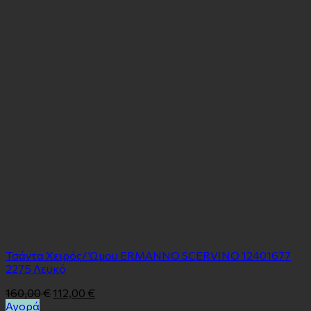
Τσάντα Χειρός/ Ώμου ERMANNO SCERVINO 12401677
2275 Λευκό
160,00
€
112,00
€
Αγορά