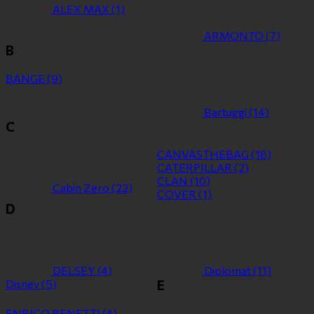
ALEX MAX
(1)
ARMONTO
(7)
B
BANGE
(9)
Bartuggi
(14)
C
CANVASTHEBAG
(18)
CATERPILLAR
(2)
CLAN
(10)
Cabin Zero
(22)
COVER
(1)
D
DELSEY
(4)
Diplomat
(11)
Disney
(5)
E
ENRICO BENETTI
(4)