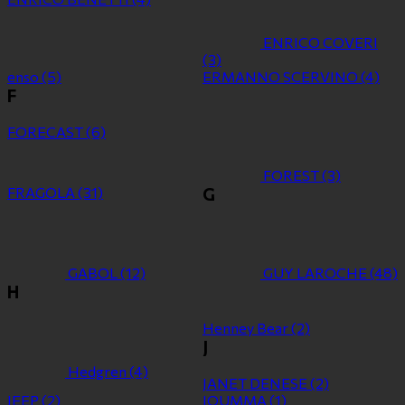
ENRICO COVERI
(3)
enso
(5)
ERMANNO SCERVINO
(4)
F
FORECAST
(6)
FOREST
(3)
FRAGOLA
(31)
G
GABOL
(12)
GUY LAROCHE
(48)
H
Henney Bear
(2)
J
Hedgren
(4)
JANET DENESE
(2)
JEEP
(2)
JOUMMA
(1)