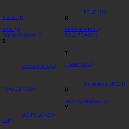
POLO
(16)
Privata
(1)
R
RAIN
(1)
REISENTHEL
(7)
Renato Balestra
(1)
ROLL ROAD
(1)
S
T
TIGERNU
(2)
SAMSONITE
(6)
Tornabuoni-GFC
(1)
TRAVELITE
(3)
U
Ucon Acrobatics
(15)
Y
U.S. POLO ASSN.
(24)