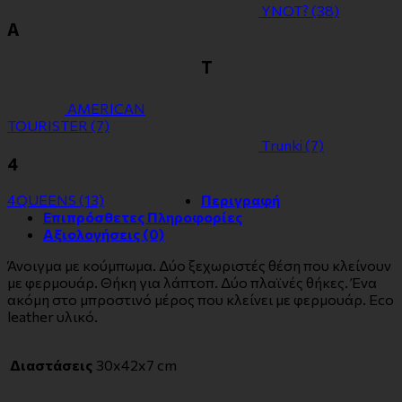
YNOT?
(38)
Α
Τ
ΑMERICAN
TOURISTER
(7)
Τrunki
(7)
4
4QUEENS
(13)
Περιγραφή
Επιπρόσθετες Πληροφορίες
Αξιολογήσεις (0)
Άνοιγμα με κούμπωμα. Δύο ξεχωριστές θέση που κλείνουν
με φερμουάρ. Θήκη για λάπτοπ. Δύο πλαϊνές θήκες. Ένα
ακόμη στο μπροστινό μέρος που κλείνει με φερμουάρ. Eco
leather υλικό.
Διαστάσεις
30x42x7 cm