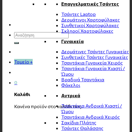
Επαγγελματικές Τσάντες
Τσάντες Laptop
Δερμάτινοι Χαρτοφύλακες
Συνθετικοί Χαρτοφύλακες
Σκληροί Χαρτοφύλακες
Αναζήτηση
για:
Γυναικεία
Δερμάτινες Τσάντες Γυναικείες
Συνθετικές Τσάντες Γυναικείες
Ταμείο
+
Τσαντάκια Γυναικεία Χειρός
Τσαντάκια Γυναικεία Χιαστί /
Ώμου
Βραδινά Τσαντάκια
0
Φάκελοι
Καλάθι
Αντρικά
Τσαντάκια Ανδρικά Χιαστί /
Κανένα προϊόν στο καλάθι σας.
Ώμου
Τσαντάκια Ανδρικά Χειρός
Σακίδια Πλάτης
Τσάντες Θαλάσσης