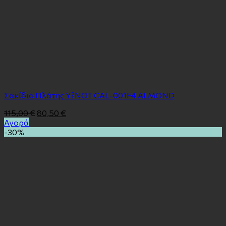
Σακίδιο Πλάτης Y?NOT CAL-001F4 ALMOND
115,00
€
80,50
€
Αγορά
-30%