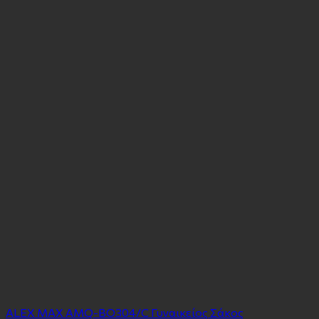
ΑLEX MAX AMQ-BO304/C Γυναικείος Σάκος