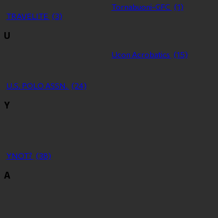
Tornabuoni-GFC
(1)
TRAVELITE
(3)
U
Ucon Acrobatics
(15)
U.S. POLO ASSN.
(24)
Y
YNOT?
(38)
Α