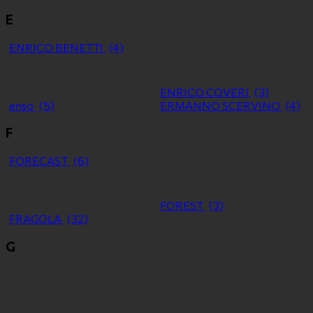
E
ENRICO BENETTI
(4)
ENRICO COVERI
(3)
enso
(5)
ERMANNO SCERVINO
(4)
F
FORECAST
(6)
FOREST
(3)
FRAGOLA
(32)
G