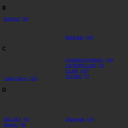
B
BANGE
(9)
Bartuggi
(14)
C
CANVASTHEBAG
(15)
CATERPILLAR
(2)
CLAN
(10)
COVER
(1)
Cabin Zero
(22)
D
DELSEY
(4)
Diplomat
(11)
Disney
(5)