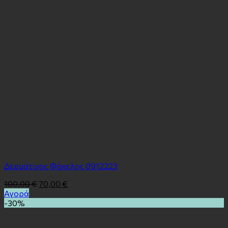
Δερμάτινος Φάκελος 0912223
100,00
€
70,00
€
Αγορά
-30%