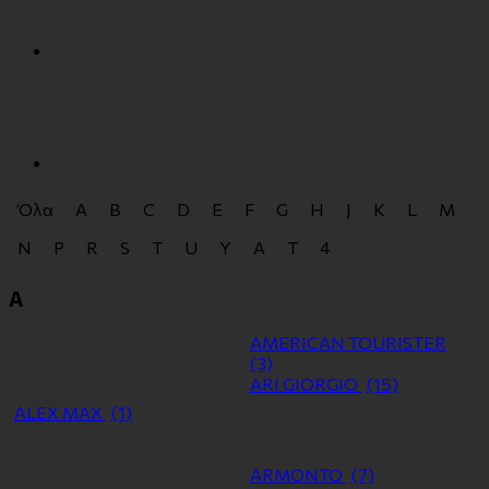
Όλα
A
B
C
D
E
F
G
H
J
K
L
M
N
P
R
S
T
U
Y
Α
Τ
4
A
AMERICAN TOURISTER
(3)
ARI GIORGIO
(15)
ALEX MAX
(1)
ARMONTO
(7)