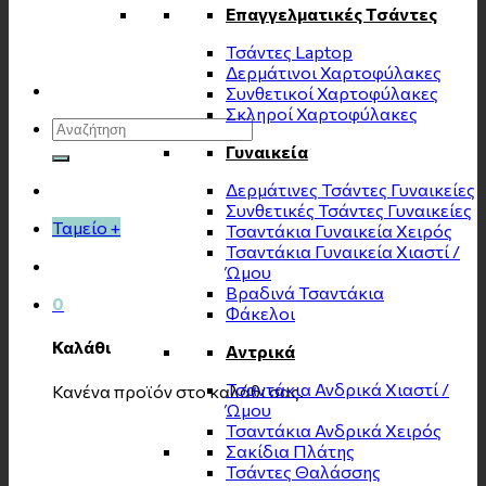
Επαγγελματικές Τσάντες
Τσάντες Laptop
Δερμάτινοι Χαρτοφύλακες
Συνθετικοί Χαρτοφύλακες
Σκληροί Χαρτοφύλακες
Αναζήτηση
για:
Γυναικεία
Δερμάτινες Τσάντες Γυναικείες
Συνθετικές Τσάντες Γυναικείες
Ταμείο
+
Τσαντάκια Γυναικεία Χειρός
Τσαντάκια Γυναικεία Χιαστί /
Ώμου
Βραδινά Τσαντάκια
0
Φάκελοι
Καλάθι
Αντρικά
Τσαντάκια Ανδρικά Χιαστί /
Κανένα προϊόν στο καλάθι σας.
Ώμου
Τσαντάκια Ανδρικά Χειρός
Σακίδια Πλάτης
Τσάντες Θαλάσσης