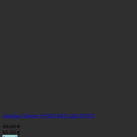
Σακίδιο Πλάτης Y?NOT ART.LAD-007F3
95,00
€
66,50
€