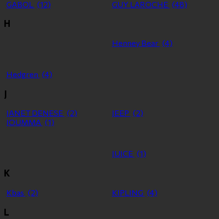
GABOL
(12)
GUY LAROCHE
(48)
H
Henney Bear
(4)
Hedgren
(4)
J
JANET DENESE
(2)
JEEP
(2)
JOUMMA
(1)
JUICE
(1)
K
Kbas
(2)
KIPLING
(4)
L