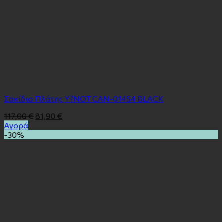
Σακίδιο Πλάτης Y?NOT CAN-014S4 BLACK
117,00
€
81,90
€
Αγορά
-30%