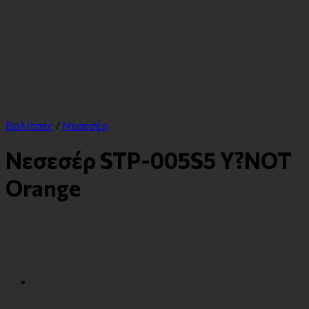
Βαλίτσες
/
Νεσεσέρ
Νεσεσέρ STP-005S5 Y?NOT
Orange