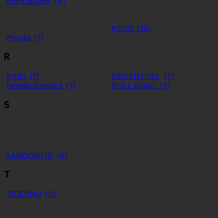
PEPE JEANS
(9)
POLO
(16)
Privata
(1)
R
RAIN
(1)
REISENTHEL
(7)
Renato Balestra
(1)
ROLL ROAD
(1)
S
SAMSONITE
(6)
T
TIGERNU
(2)