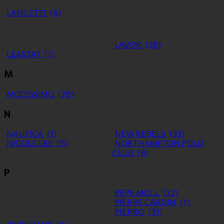
LANCETTI
(6)
LAVOR
(38)
LEASTAT
(1)
M
MODISSIMO
(78)
N
NAUTICA
(1)
NEW REBELS
(33)
NICOLE LEE
(5)
NORTHAMPTON POLO
CLUB
(8)
P
PEPE MOLL
(32)
PIERRE CARDIN
(1)
PIERRO
(31)