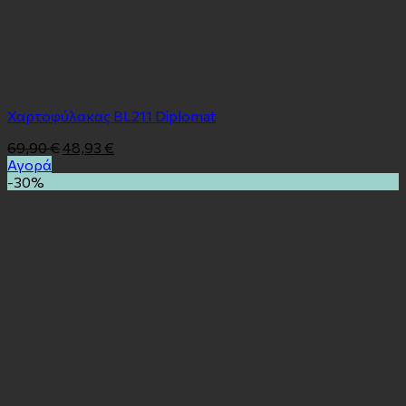
Χαρτοφύλακας BL211 Diplomat
69,90
€
48,93
€
Αγορά
-30%