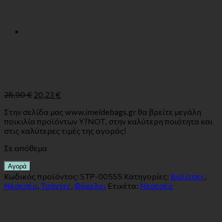
28,90
€
20,23
€
Στην σελίδα μας www.imeldebags.gr θα βρείτε μεγάλη
ποικιλία προϊόντων Υ?ΝΟΤ, στην καλύτερη ποιότητα και
στις καλύτερες τιμές της αγοράς!
Σε απόθεμα
Αγορά
Κωδικός προϊόντος:
STP-005S5
Κατηγορίες:
Βαλίτσες
,
Νεσεσέρ
,
Τσάντες
,
Φάκελοι
Ετικέτα:
Νεσεσέρ