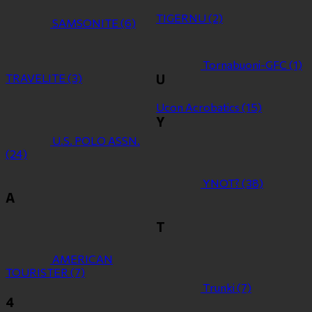
TIGERNU
(2)
SAMSONITE
(6)
Tornabuoni-GFC
(1)
TRAVELITE
(3)
U
Ucon Acrobatics
(15)
Y
U.S. POLO ASSN.
(24)
YNOT?
(38)
Α
Τ
ΑMERICAN
TOURISTER
(7)
Τrunki
(7)
4