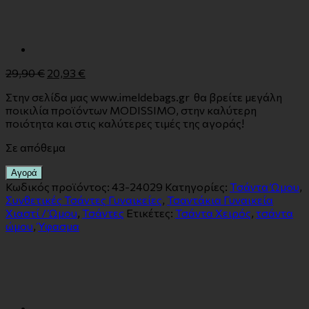
29,90
€
20,93
€
Στην σελίδα μας www.imeldebags.gr θα βρείτε μεγάλη
ποικιλία προϊόντων MODISSIMO, στην καλύτερη
ποιότητα και στις καλύτερες τιμές της αγοράς!
Σε απόθεμα
Αγορά
Κωδικός προϊόντος:
43-24029
Κατηγορίες:
Tσάντα Ώμου
,
Συνθετικές Τσάντες Γυναικείες
,
Τσαντάκια Γυναικεία
Χιαστί / Ώμου
,
Τσάντες
Ετικέτες:
Τσάντα Χειρός
,
τσάντα
ώμου
,
Ύφασμα