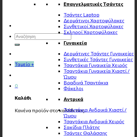
Επαγγελματικές Τσάντες
Τσάντες Laptop
Δερμάτινοι Χαρτοφύλακες
Συνθετικοί Χαρτοφύλακες
Σκληροί Χαρτοφύλακες
Αναζήτηση
για:
Γυναικεία
Δερμάτινες Τσάντες Γυναικείες
Συνθετικές Τσάντες Γυναικείες
Ταμείο
+
Τσαντάκια Γυναικεία Χειρός
Τσαντάκια Γυναικεία Χιαστί /
Ώμου
Βραδινά Τσαντάκια
0
Φάκελοι
Καλάθι
Αντρικά
Τσαντάκια Ανδρικά Χιαστί /
Κανένα προϊόν στο καλάθι σας.
Ώμου
Τσαντάκια Ανδρικά Χειρός
Σακίδια Πλάτης
Τσάντες Θαλάσσης