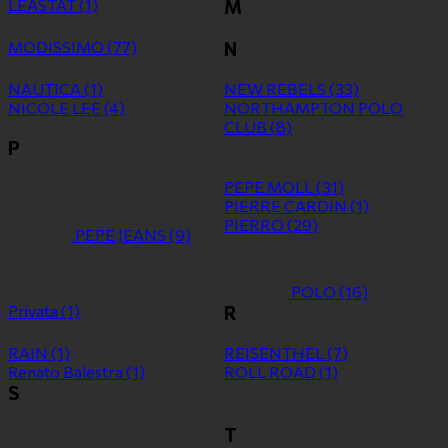
LEASTAT
(1)
M
MODISSIMO
(77)
N
NAUTICA
(1)
NEW REBELS
(33)
NICOLE LEE
(4)
NORTHAMPTON POLO
CLUB
(8)
P
PEPE MOLL
(31)
PIERRE CARDIN
(1)
PIERRO
(29)
PEPE JEANS
(9)
POLO
(16)
Privata
(1)
R
RAIN
(1)
REISENTHEL
(7)
Renato Balestra
(1)
ROLL ROAD
(1)
S
T