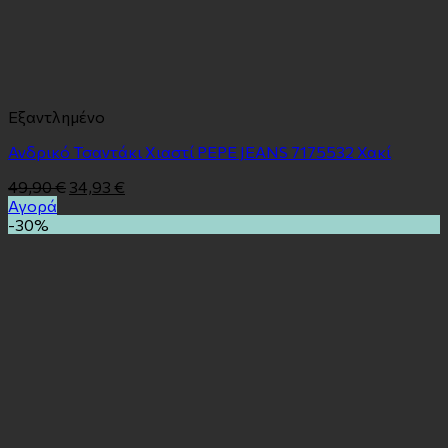
Εξαντλημένο
Ανδρικό Τσαντάκι Χιαστί PEPE JEANS 7175532 Χακί
49,90
€
34,93
€
Αγορά
-30%