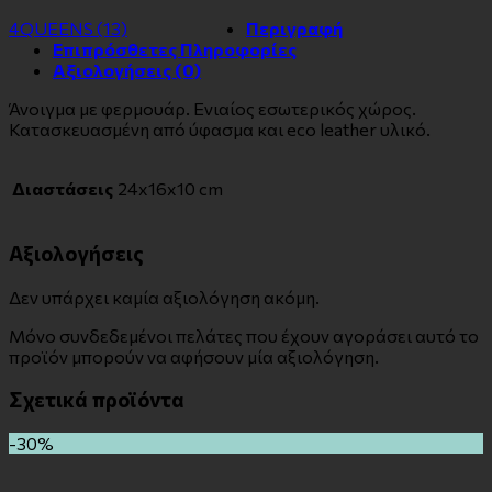
4QUEENS
(13)
Περιγραφή
Επιπρόσθετες Πληροφορίες
Αξιολογήσεις (0)
Άνοιγμα με φερμουάρ. Ενιαίος εσωτερικός χώρος.
Κατασκευασμένη από ύφασμα και eco leather υλικό.
Διαστάσεις
24x16x10 cm
Αξιολογήσεις
Δεν υπάρχει καμία αξιολόγηση ακόμη.
Μόνο συνδεδεμένοι πελάτες που έχουν αγοράσει αυτό το
προϊόν μπορούν να αφήσουν μία αξιολόγηση.
Σχετικά προϊόντα
-30%