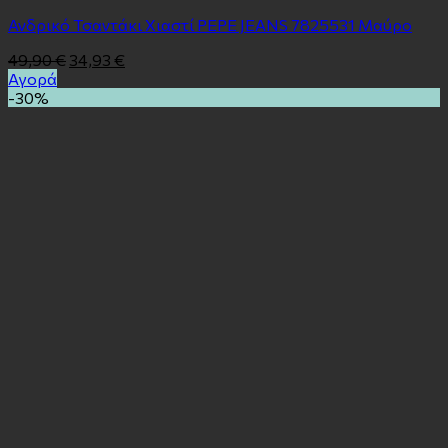
Ανδρικό Τσαντάκι Χιαστί PEPE JEANS 7825531 Μαύρο
49,90
€
34,93
€
Αγορά
-30%