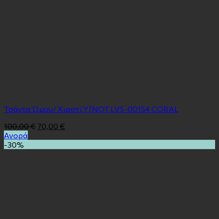
Τσάντα Ώμου/ Χιαστί Y?NOT LVS-001S4 CORAL
100,00
€
70,00
€
Αγορά
-30%