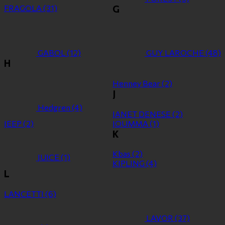
FRAGOLA
(31)
G
GABOL
(12)
GUY LAROCHE
(48)
H
Henney Bear
(2)
J
Hedgren
(4)
JANET DENESE
(2)
JEEP
(2)
JOUMMA
(1)
K
Kbas
(2)
JUICE
(1)
KIPLING
(4)
L
LANCETTI
(6)
LAVOR
(37)