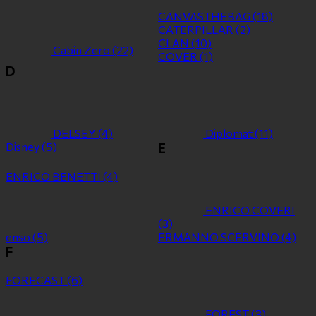
CANVASTHEBAG
(18)
CATERPILLAR
(2)
CLAN
(10)
Cabin Zero
(22)
COVER
(1)
D
DELSEY
(4)
Diplomat
(11)
Disney
(5)
E
ENRICO BENETTI
(4)
ENRICO COVERI
(3)
enso
(5)
ERMANNO SCERVINO
(4)
F
FORECAST
(6)
FOREST
(3)