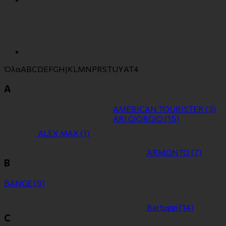
Όλα
A
B
C
D
E
F
G
H
J
K
L
M
N
P
R
S
T
U
Y
Α
Τ
4
A
AMERICAN TOURISTER
(3)
ARI GIORGIO
(15)
ALEX MAX
(1)
ARMONTO
(7)
B
BANGE
(9)
Bartuggi
(14)
C