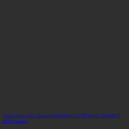
Τσάντα Χειρός/ Ώμου ERMANNO SCERVINO 12401677
2275 Λευκό