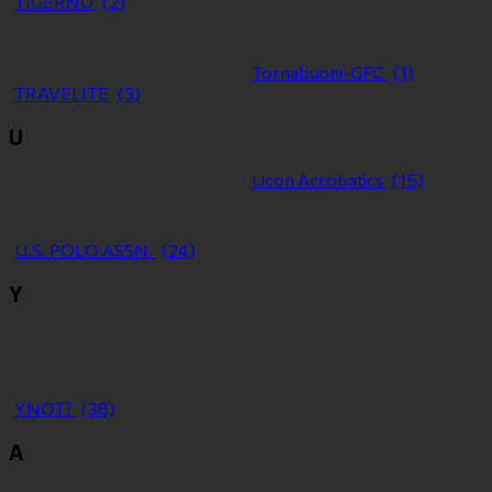
TIGERNU
(2)
Tornabuoni-GFC
(1)
TRAVELITE
(3)
U
Ucon Acrobatics
(15)
U.S. POLO ASSN.
(24)
Y
YNOT?
(38)
Α