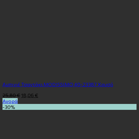
Αμπιγιέ Τσαντάκι MODISSIMO 40-23387 Χρυσό
25,80
€
18,06
€
Αγορά
-30%