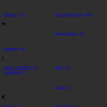
GABOL
(12)
GUY LAROCHE
(48)
H
Henney Bear
(2)
Hedgren
(4)
J
JANET DENESE
(2)
JEEP
(2)
JOUMMA
(1)
JUICE
(1)
K
Kbas
(2)
KIPLING
(4)