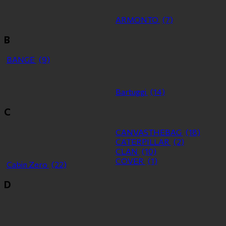
ARMONTO
(7)
B
BANGE
(9)
Bartuggi
(14)
C
CANVASTHEBAG
(18)
CATERPILLAR
(2)
CLAN
(10)
COVER
(1)
Cabin Zero
(22)
D