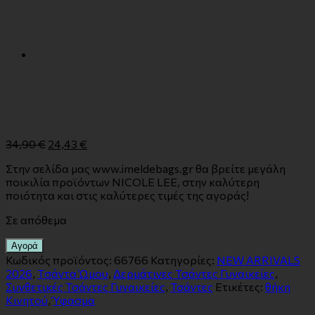
34,90
€
24,43
€
Στην σελίδα μας www.imeldebags.gr θα βρείτε μεγάλη
ποικιλία προϊόντων NICOLE LEE, στην καλύτερη
ποιότητα και στις καλύτερες τιμές της αγοράς!
Σε απόθεμα
Αγορά
Κωδικός προϊόντος:
66766
Κατηγορίες:
NEW ARRIVALS
2026
,
Tσάντα Ώμου
,
Δερμάτινες Τσάντες Γυναικείες
,
Συνθετικές Τσάντες Γυναικείες
,
Τσάντες
Ετικέτες:
θήκη
Κινητού
,
Ύφασμα