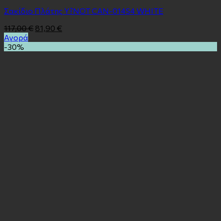
Σακίδιο Πλάτης Y?NOT CAN-014S4 WHITE
117,00
€
81,90
€
Αγορά
-30%