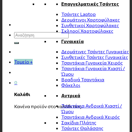
Επαγγελματικές Τσάντες
Τσάντες Laptop
Δερμάτινοι Χαρτοφύλακες
Συνθετικοί Χαρτοφύλακες
Σκληροί Χαρτοφύλακες
Αναζήτηση
για:
Γυναικεία
Δερμάτινες Τσάντες Γυναικείες
Συνθετικές Τσάντες Γυναικείες
Ταμείο
+
Τσαντάκια Γυναικεία Χειρός
Τσαντάκια Γυναικεία Χιαστί /
Ώμου
Βραδινά Τσαντάκια
0
Φάκελοι
Καλάθι
Αντρικά
Τσαντάκια Ανδρικά Χιαστί /
Κανένα προϊόν στο καλάθι σας.
Ώμου
Τσαντάκια Ανδρικά Χειρός
Σακίδια Πλάτης
Τσάντες Θαλάσσης