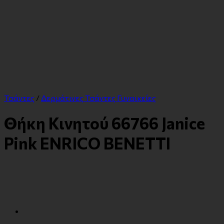
Τσάντες
/
Δερμάτινες Τσάντες Γυναικείες
Θήκη Κινητού 66766 Janice
Pink ENRICO BENETTI