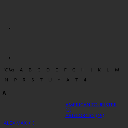
Όλα
A
B
C
D
E
F
G
H
J
K
L
M
N
P
R
S
T
U
Y
Α
Τ
4
A
AMERICAN TOURISTER
(3)
ARI GIORGIO
(15)
ALEX MAX
(1)