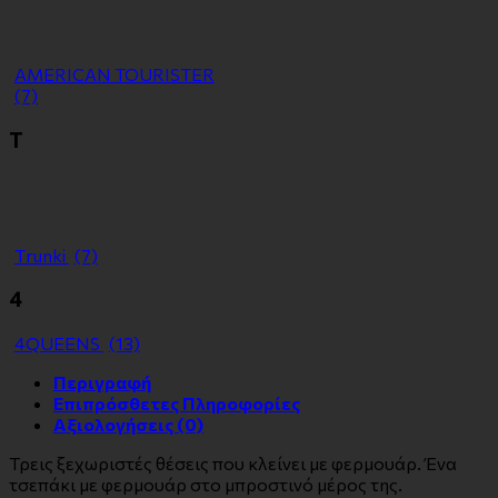
ΑMERICAN TOURISTER
(7)
Τ
Τrunki
(7)
4
4QUEENS
(13)
Περιγραφή
Επιπρόσθετες Πληροφορίες
Αξιολογήσεις (0)
Τρεις ξεχωριστές θέσεις που κλείνει με φερμουάρ. Ένα
τσεπάκι με φερμουάρ στο μπροστινό μέρος της.