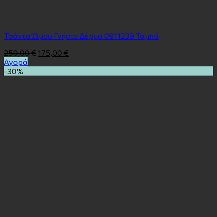
Τσάντα Ώμου Γνήσιο Δέρμα 0911239 Ταμπά
250,00
€
175,00
€
Αγορά
-30%