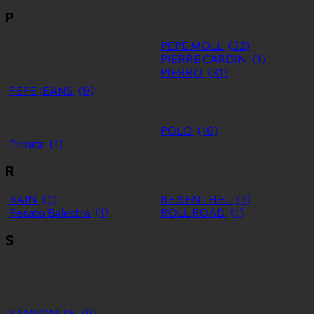
P
PEPE MOLL
(32)
PIERRE CARDIN
(1)
PIERRO
(31)
PEPE JEANS
(9)
POLO
(16)
Privata
(1)
R
RAIN
(1)
REISENTHEL
(7)
Renato Balestra
(1)
ROLL ROAD
(1)
S
SAMSONITE
(6)