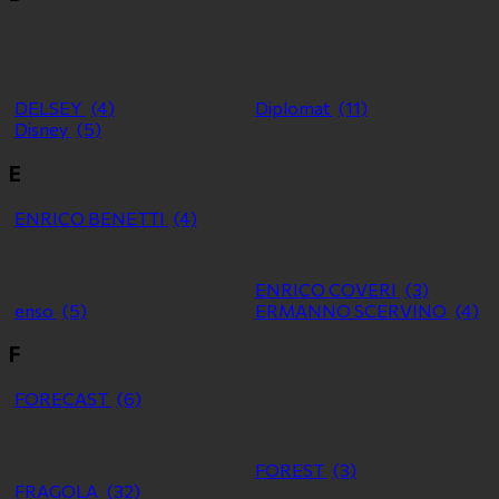
DELSEY
(4)
Diplomat
(11)
Disney
(5)
E
ENRICO BENETTI
(4)
ENRICO COVERI
(3)
enso
(5)
ERMANNO SCERVINO
(4)
F
FORECAST
(6)
FOREST
(3)
FRAGOLA
(32)