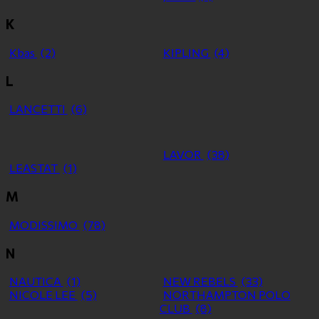
K
Kbas
(2)
KIPLING
(4)
L
LANCETTI
(6)
LAVOR
(38)
LEASTAT
(1)
M
MODISSIMO
(78)
N
NAUTICA
(1)
NEW REBELS
(33)
NICOLE LEE
(5)
NORTHAMPTON POLO
CLUB
(8)