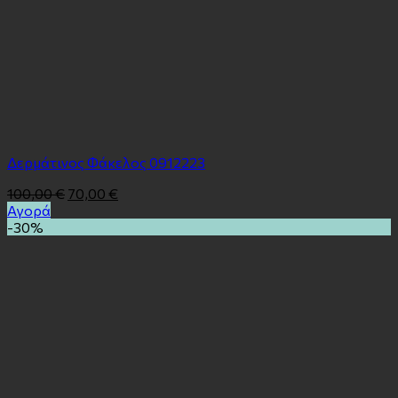
Δερμάτινος Φάκελος 0912223
100,00
€
70,00
€
Αγορά
-30%