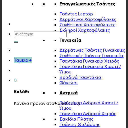
Επαγγελματικές Τσάντες
Τσάντες Laptop
Δερμάτινοι Χαρτοφύλακες
Συνθετικοί Χαρτοφύλακες
Σκληροί Χαρτοφύλακες
Αναζήτηση
για:
Γυναικεία
Δερμάτινες Τσάντες Γυναικείες
Συνθετικές Τσάντες Γυναικείες
Ταμείο
+
Τσαντάκια Γυναικεία Χειρός
Τσαντάκια Γυναικεία Χιαστί /
Ώμου
Βραδινά Τσαντάκια
0
Φάκελοι
Καλάθι
Αντρικά
Τσαντάκια Ανδρικά Χιαστί /
Κανένα προϊόν στο καλάθι σας.
Ώμου
Τσαντάκια Ανδρικά Χειρός
Σακίδια Πλάτης
Τσάντες Θαλάσσης