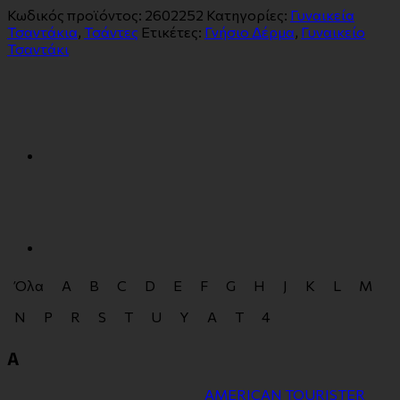
Κωδικός προϊόντος:
2602252
Κατηγορίες:
Γυναικεία
Τσαντάκια
,
Τσάντες
Ετικέτες:
Γνήσιο Δέρμα
,
Γυναικείο
Τσαντάκι
Όλα
A
B
C
D
E
F
G
H
J
K
L
M
N
P
R
S
T
U
Y
Α
Τ
4
A
AMERICAN TOURISTER