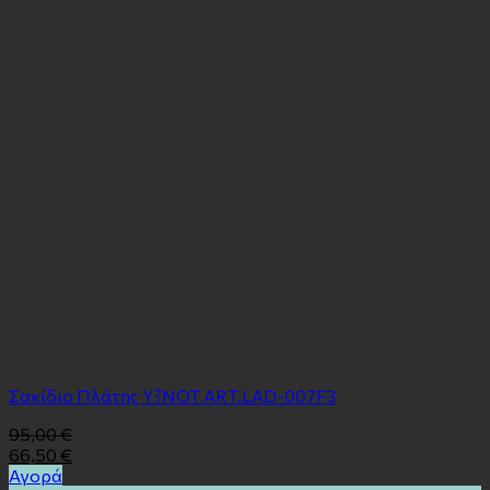
Σακίδιο Πλάτης Y?NOT ART.LAD-007F3
95,00
€
66,50
€
Αγορά