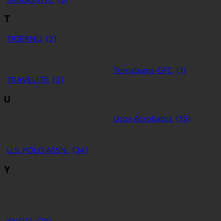
T
TIGERNU
(2)
Tornabuoni-GFC
(1)
TRAVELITE
(3)
U
Ucon Acrobatics
(15)
U.S. POLO ASSN.
(24)
Y
YNOT?
(38)