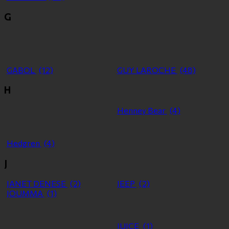
G
GABOL
(12)
GUY LAROCHE
(48)
H
Henney Bear
(4)
Hedgren
(4)
J
JANET DENESE
(2)
JEEP
(2)
JOUMMA
(1)
JUICE
(1)