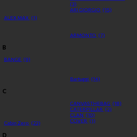
(3)
ARI GIORGIO
(15)
ALEX MAX
(1)
ARMONTO
(7)
B
BANGE
(9)
Bartuggi
(14)
C
CANVASTHEBAG
(18)
CATERPILLAR
(2)
CLAN
(10)
COVER
(1)
Cabin Zero
(22)
D