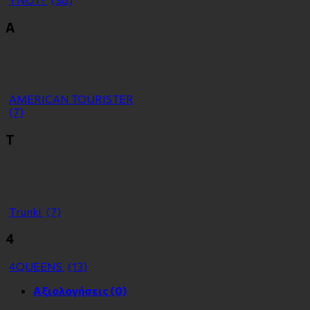
Α
ΑMERICAN TOURISTER
(7)
Τ
Τrunki
(7)
4
4QUEENS
(13)
Αξιολογήσεις (0)