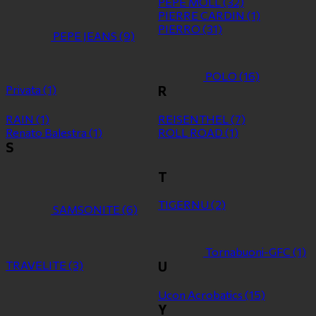
PEPE MOLL
(32)
PIERRE CARDIN
(1)
PIERRO
(31)
PEPE JEANS
(9)
POLO
(16)
Privata
(1)
R
RAIN
(1)
REISENTHEL
(7)
Renato Balestra
(1)
ROLL ROAD
(1)
S
T
TIGERNU
(2)
SAMSONITE
(6)
Tornabuoni-GFC
(1)
TRAVELITE
(3)
U
Ucon Acrobatics
(15)
Y