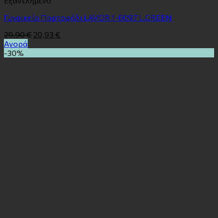
Εξαντλημένο
Γυναικείο Πορτοφόλι LAVOR 1-6097 L.GREEN
29,90
€
20,93
€
Αγορά
-30%