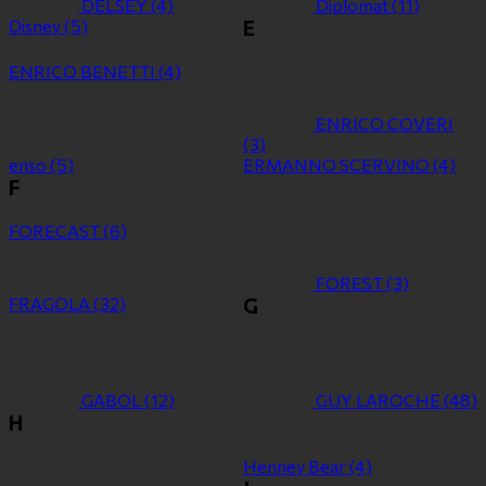
DELSEY
(4)
Diplomat
(11)
Disney
(5)
E
ENRICO BENETTI
(4)
ENRICO COVERI
(3)
enso
(5)
ERMANNO SCERVINO
(4)
F
FORECAST
(6)
FOREST
(3)
FRAGOLA
(32)
G
GABOL
(12)
GUY LAROCHE
(48)
H
Henney Bear
(4)