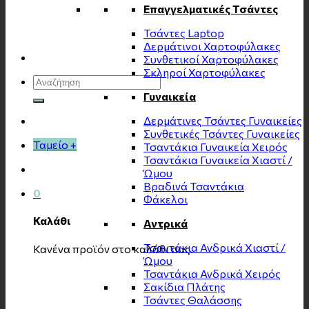
Επαγγελματικές Τσάντες
Τσάντες Laptop
Δερμάτινοι Χαρτοφύλακες
Συνθετικοί Χαρτοφύλακες
Σκληροί Χαρτοφύλακες
Αναζήτηση
για:
Γυναικεία
Δερμάτινες Τσάντες Γυναικείες
Συνθετικές Τσάντες Γυναικείες
Ταμείο
+
Τσαντάκια Γυναικεία Χειρός
Τσαντάκια Γυναικεία Χιαστί /
Ώμου
Βραδινά Τσαντάκια
0
Φάκελοι
Καλάθι
Αντρικά
Τσαντάκια Ανδρικά Χιαστί /
Κανένα προϊόν στο καλάθι σας.
Ώμου
Τσαντάκια Ανδρικά Χειρός
Σακίδια Πλάτης
Τσάντες Θαλάσσης