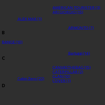
AMERICAN TOURISTER
(3)
ARI GIORGIO
(15)
ALEX MAX
(1)
ARMONTO
(7)
B
BANGE
(10)
Bartuggi
(14)
C
CANVASTHEBAG
(15)
CATERPILLAR
(2)
CLAN
(10)
Cabin Zero
(22)
COVER
(1)
D