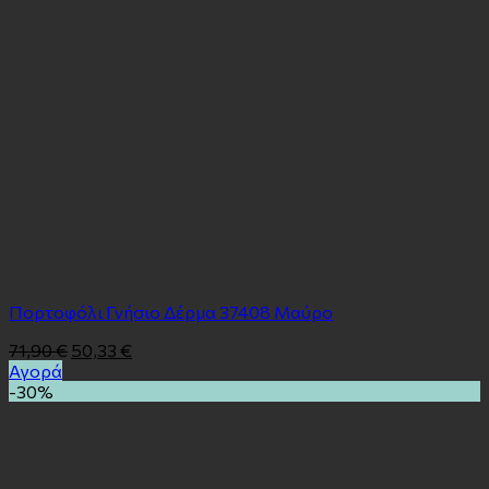
Πορτοφόλι Γνήσιο Δέρμα 37408 Μαύρο
71,90
€
50,33
€
Αγορά
-30%