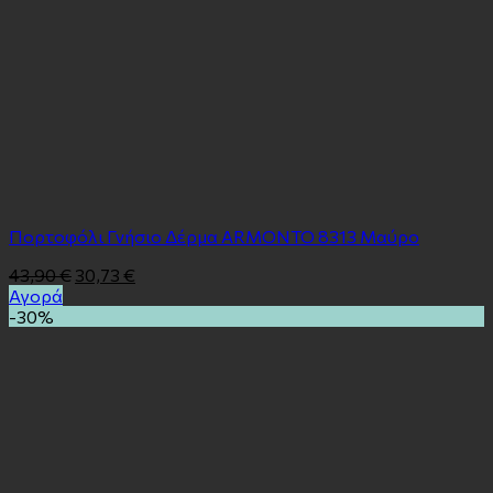
Πορτοφόλι Γνήσιο Δέρμα ARMONTO 8313 Μαύρο
43,90
€
30,73
€
Αγορά
-30%