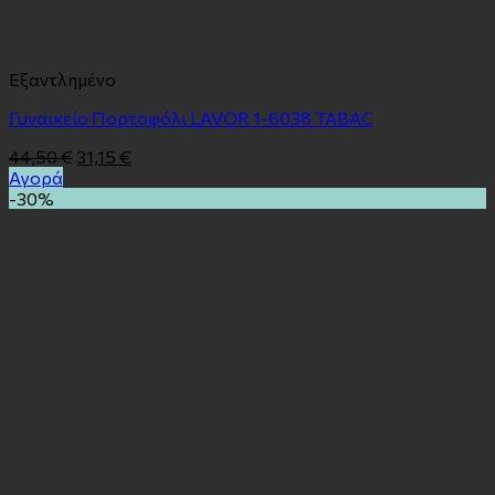
Εξαντλημένο
Γυναικείο Πορτοφόλι LAVOR 1-6038 TABAC
44,50
€
31,15
€
Αγορά
-30%