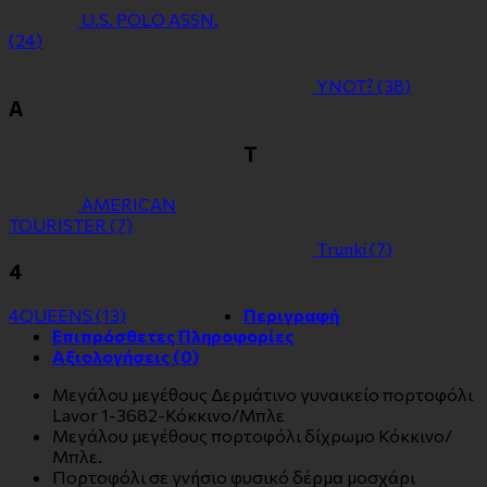
U.S. POLO ASSN.
(24)
YNOT?
(38)
Α
Τ
ΑMERICAN
TOURISTER
(7)
Τrunki
(7)
4
4QUEENS
(13)
Περιγραφή
Επιπρόσθετες Πληροφορίες
Αξιολογήσεις (0)
Μεγάλου μεγέθους Δερμάτινο γυναικείο πορτοφόλι
Lavor 1-3682-Κόκκινο/Μπλε
Μεγάλου μεγέθους πορτοφόλι δίχρωμο Κόκκινο/
Μπλε.
Πορτοφόλι σε γνήσιο φυσικό δέρμα μοσχάρι