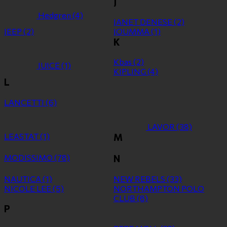
J
Hedgren
(4)
JANET DENESE
(2)
JEEP
(2)
JOUMMA
(1)
K
Kbas
(2)
JUICE
(1)
KIPLING
(4)
L
LANCETTI
(6)
LAVOR
(38)
LEASTAT
(1)
M
MODISSIMO
(78)
N
NAUTICA
(1)
NEW REBELS
(33)
NICOLE LEE
(5)
NORTHAMPTON POLO
CLUB
(8)
P