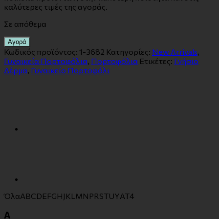
καλύτερες τιμές της αγοράς.
Σε απόθεμα
Αγορά
Κωδικός προϊόντος:
1-3682
Κατηγορίες:
New Arrivals
,
Γυναικεία Πορτοφόλια
,
Πορτοφόλια
Ετικέτες:
Γνήσιο
Δέρμα
,
Γυναικείο Πορτοφόλι
Όλα
A
B
C
D
E
F
G
H
J
K
L
M
N
P
R
S
T
U
Y
Α
Τ
4
A