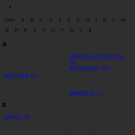
Όλα
A
B
C
D
E
F
G
H
J
K
L
M
N
P
R
S
T
U
Y
Α
Τ
4
A
AMERICAN TOURISTER
(3)
ARI GIORGIO
(15)
ALEX MAX
(1)
ARMONTO
(7)
B
BANGE
(9)