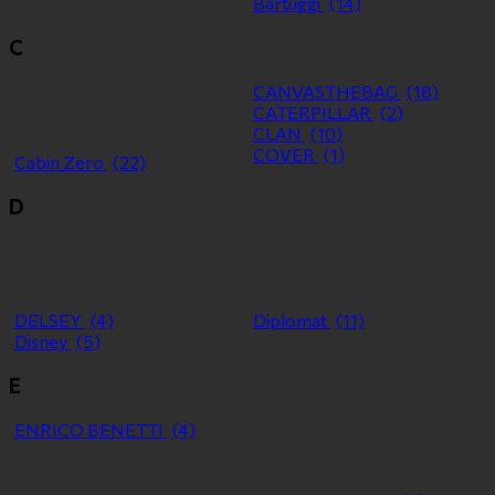
Bartuggi
(14)
C
CANVASTHEBAG
(18)
CATERPILLAR
(2)
CLAN
(10)
COVER
(1)
Cabin Zero
(22)
D
DELSEY
(4)
Diplomat
(11)
Disney
(5)
E
ENRICO BENETTI
(4)