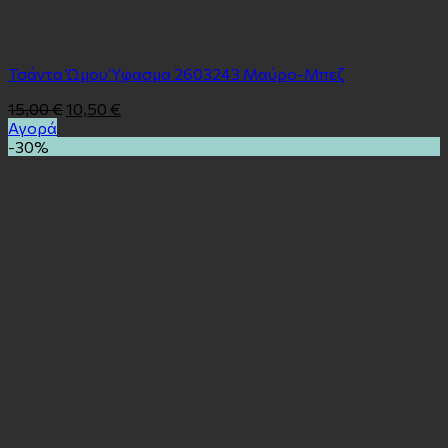
Τσάντα Ώμου Ύφασμα 2603243 Μαύρο-Μπεζ
15,00
€
10,50
€
Αγορά
-30%