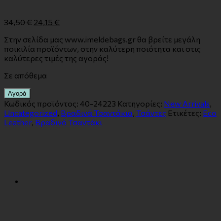
34,50
€
24,15
€
Στην σελίδα μας www.imeldebags.gr θα βρείτε μεγάλη
ποικιλία προϊόντων, στην καλύτερη ποιότητα και στις
καλύτερες τιμές της αγοράς!
Σε απόθεμα
Αγορά
Κωδικός προϊόντος:
40-24223
Κατηγορίες:
New Arrivals
,
Uncategorized
,
Βραδινά Τσαντάκια
,
Τσάντες
Ετικέτες:
Eco
Leather
,
Βραδινό Τσαντάκι