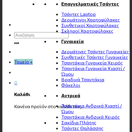
Επαγγελματικές Τσάντες
Τσάντες Laptop
Δερμάτινοι Χαρτοφύλακες
Συνθετικοί Χαρτοφύλακες
Σκληροί Χαρτοφύλακες
Αναζήτηση
για:
Γυναικεία
Δερμάτινες Τσάντες Γυναικείες
Συνθετικές Τσάντες Γυναικείες
Ταμείο
+
Τσαντάκια Γυναικεία Χειρός
Τσαντάκια Γυναικεία Χιαστί /
Ώμου
Βραδινά Τσαντάκια
0
Φάκελοι
Καλάθι
Αντρικά
Τσαντάκια Ανδρικά Χιαστί /
Κανένα προϊόν στο καλάθι σας.
Ώμου
Τσαντάκια Ανδρικά Χειρός
Σακίδια Πλάτης
Τσάντες Θαλάσσης