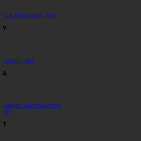
U.S. POLO ASSN.
(24)
Y
YNOT?
(38)
Α
ΑMERICAN TOURISTER
(7)
Τ