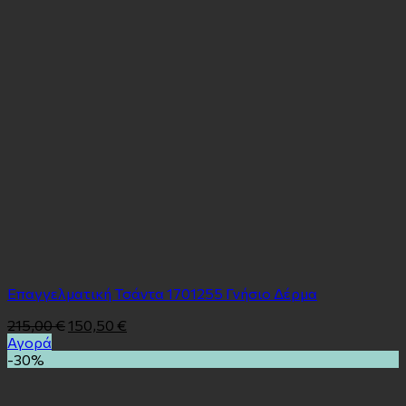
Επαγγελματική Τσάντα 1701255 Γνήσιο Δέρμα
215,00
€
150,50
€
Αγορά
-30%