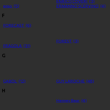
ENRICO COVERI
(3)
enso
(5)
ERMANNO SCERVINO
(4)
F
FORECAST
(6)
FOREST
(3)
FRAGOLA
(31)
G
GABOL
(12)
GUY LAROCHE
(48)
H
Henney Bear
(4)