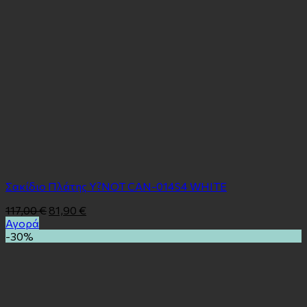
Σακίδιο Πλάτης Y?NOT CAN-014S4 WHITE
117,00
€
81,90
€
Αγορά
-30%