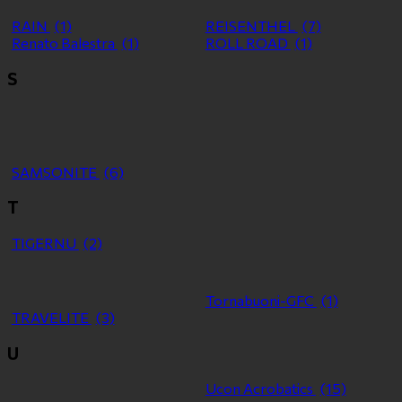
RAIN
(1)
REISENTHEL
(7)
Renato Balestra
(1)
ROLL ROAD
(1)
S
SAMSONITE
(6)
T
TIGERNU
(2)
Tornabuoni-GFC
(1)
TRAVELITE
(3)
U
Ucon Acrobatics
(15)