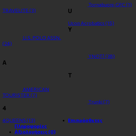
Tornabuoni-GFC
(1)
TRAVELITE
(3)
U
Ucon Acrobatics
(15)
Y
U.S. POLO ASSN.
(24)
YNOT?
(38)
Α
Τ
ΑMERICAN
TOURISTER
(7)
Τrunki
(7)
4
4QUEENS
(13)
Επιπρόσθετες
Πληροφορίες
Αξιολογήσεις (0)