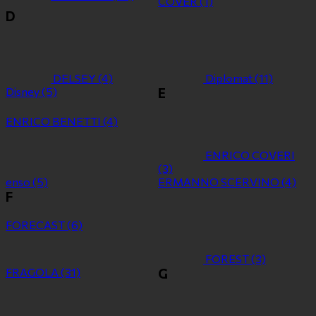
COVER
(1)
D
DELSEY
(4)
Diplomat
(11)
Disney
(5)
E
ENRICO BENETTI
(4)
ENRICO COVERI
(3)
enso
(5)
ERMANNO SCERVINO
(4)
F
FORECAST
(6)
FOREST
(3)
FRAGOLA
(31)
G