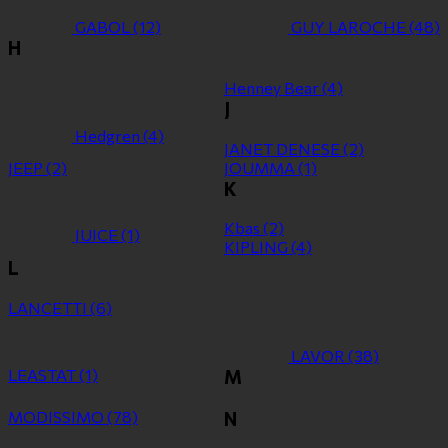
GABOL
(12)
GUY LAROCHE
(48)
H
Henney Bear
(4)
J
Hedgren
(4)
JANET DENESE
(2)
JEEP
(2)
JOUMMA
(1)
K
Kbas
(2)
JUICE
(1)
KIPLING
(4)
L
LANCETTI
(6)
LAVOR
(38)
LEASTAT
(1)
M
MODISSIMO
(78)
N