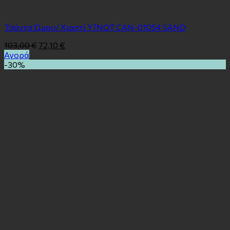
Τσάντα Ώμου/ Χιαστί Y?NOT CAN-010S4 SAND
103,00
€
72,10
€
Αγορά
-30%