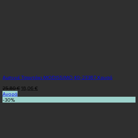
Αμπιγιέ Τσαντάκι MODISSIMO 40-23387 Χρυσό
25,80
€
18,06
€
Αγορά
-30%