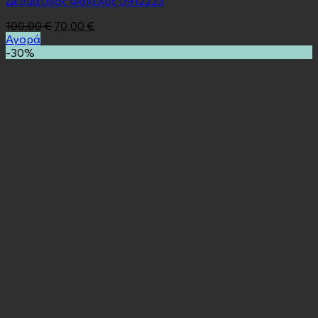
Δερμάτινος Φάκελος 0912223
100,00
€
70,00
€
Αγορά
-30%