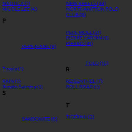
NAUTICA
(1)
NEW REBELS
(33)
NICOLE LEE
(4)
NORTHAMPTON POLO
CLUB
(8)
P
PEPE MOLL
(31)
PIERRE CARDIN
(1)
PIERRO
(31)
PEPE JEANS
(9)
POLO
(16)
Privata
(1)
R
RAIN
(1)
REISENTHEL
(7)
Renato Balestra
(1)
ROLL ROAD
(1)
S
T
TIGERNU
(2)
SAMSONITE
(6)