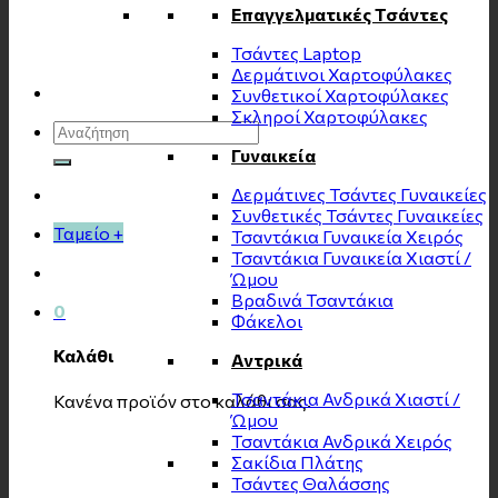
Επαγγελματικές Τσάντες
Τσάντες Laptop
Δερμάτινοι Χαρτοφύλακες
Συνθετικοί Χαρτοφύλακες
Σκληροί Χαρτοφύλακες
Αναζήτηση
για:
Γυναικεία
Δερμάτινες Τσάντες Γυναικείες
Συνθετικές Τσάντες Γυναικείες
Ταμείο
+
Τσαντάκια Γυναικεία Χειρός
Τσαντάκια Γυναικεία Χιαστί /
Ώμου
Βραδινά Τσαντάκια
0
Φάκελοι
Καλάθι
Αντρικά
Τσαντάκια Ανδρικά Χιαστί /
Κανένα προϊόν στο καλάθι σας.
Ώμου
Τσαντάκια Ανδρικά Χειρός
Σακίδια Πλάτης
Τσάντες Θαλάσσης