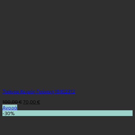
Τσάντα Χειρός Γούνινη 18102312
100,00
€
70,00
€
Αγορά
-30%