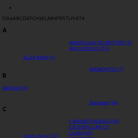
Όλα
A
B
C
D
E
F
G
H
J
K
L
M
N
P
R
S
T
U
Y
Α
Τ
4
A
AMERICAN TOURISTER
(3)
ARI GIORGIO
(15)
ALEX MAX
(1)
ARMONTO
(7)
B
BANGE
(9)
Bartuggi
(14)
C
CANVASTHEBAG
(18)
CATERPILLAR
(2)
CLAN
(10)
Cabin Zero
(22)