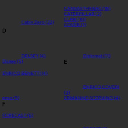
CANVASTHEBAG
(18)
CATERPILLAR
(2)
CLAN
(10)
Cabin Zero
(22)
COVER
(1)
D
DELSEY
(4)
Diplomat
(11)
Disney
(5)
E
ENRICO BENETTI
(4)
ENRICO COVERI
(3)
enso
(5)
ERMANNO SCERVINO
(4)
F
FORECAST
(6)