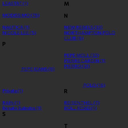
LEASTAT
(1)
M
MODISSIMO
(78)
N
NAUTICA
(1)
NEW REBELS
(33)
NICOLE LEE
(5)
NORTHAMPTON POLO
CLUB
(8)
P
PEPE MOLL
(32)
PIERRE CARDIN
(1)
PIERRO
(31)
PEPE JEANS
(9)
POLO
(16)
Privata
(1)
R
RAIN
(1)
REISENTHEL
(7)
Renato Balestra
(1)
ROLL ROAD
(1)
S
T