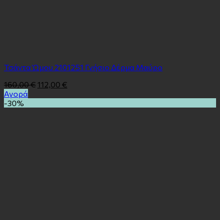
Τσάντα Ώμου 2101251 Γνήσιο Δέρμα Μαύρο
160,00
€
112,00
€
Αγορά
-30%