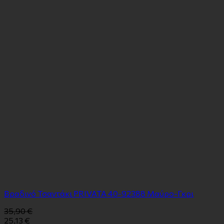
Βραδινό Τσαντάκι PRIVATA 40-92388 Μαύρο-Γκρι
35,90
€
25,13
€