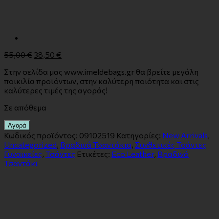
55,00
€
38,50
€
Στην σελίδα μας www.imeldebags.gr θα βρείτε μεγάλη
ποικιλία προϊόντων, στην καλύτερη ποιότητα και στις
καλύτερες τιμές της αγοράς!
Σε απόθεμα
Αγορά
Κωδικός προϊόντος:
09102519
Κατηγορίες:
New Arrivals
,
Uncategorized
,
Βραδινά Τσαντάκια
,
Συνθετικές Τσάντες
Γυναικείες
,
Τσάντες
Ετικέτες:
Eco Leather
,
Βραδινό
Τσαντάκι