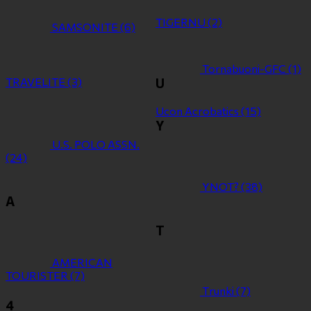
TIGERNU
(2)
SAMSONITE
(6)
Tornabuoni-GFC
(1)
TRAVELITE
(3)
U
Ucon Acrobatics
(15)
Y
U.S. POLO ASSN.
(24)
YNOT?
(38)
Α
Τ
ΑMERICAN
TOURISTER
(7)
Τrunki
(7)
4