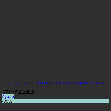
Small Flap Sveva ERMANNO SCERVINO 12401809 Black
172,00
€
120,40
€
Αγορά
-30%