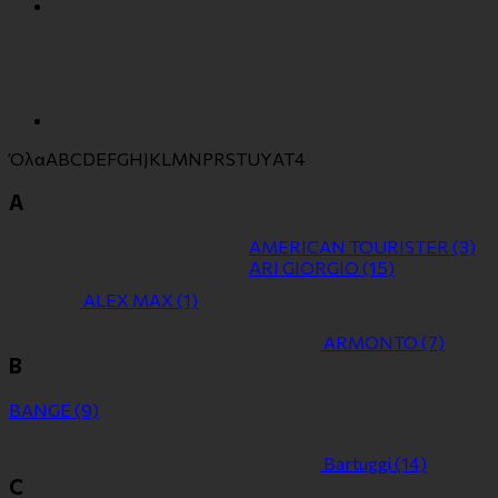
Όλα
A
B
C
D
E
F
G
H
J
K
L
M
N
P
R
S
T
U
Y
Α
Τ
4
A
AMERICAN TOURISTER
(3)
ARI GIORGIO
(15)
ALEX MAX
(1)
ARMONTO
(7)
B
BANGE
(9)
Bartuggi
(14)
C