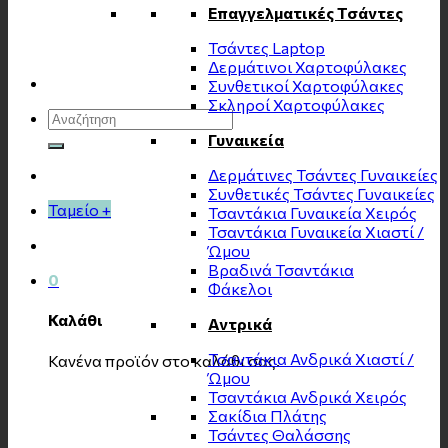
Επαγγελματικές Τσάντες
Τσάντες Laptop
Δερμάτινοι Χαρτοφύλακες
Συνθετικοί Χαρτοφύλακες
Σκληροί Χαρτοφύλακες
Αναζήτηση
για:
Γυναικεία
Δερμάτινες Τσάντες Γυναικείες
Συνθετικές Τσάντες Γυναικείες
Ταμείο
+
Τσαντάκια Γυναικεία Χειρός
Τσαντάκια Γυναικεία Χιαστί /
Ώμου
Βραδινά Τσαντάκια
0
Φάκελοι
Καλάθι
Αντρικά
Τσαντάκια Ανδρικά Χιαστί /
Κανένα προϊόν στο καλάθι σας.
Ώμου
Τσαντάκια Ανδρικά Χειρός
Σακίδια Πλάτης
Τσάντες Θαλάσσης