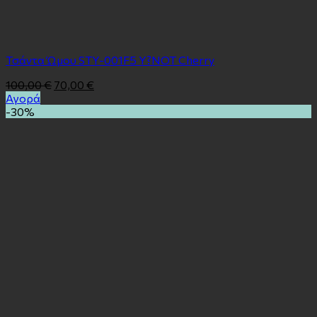
Τσάντα Ώμου STY-001F5 Y?NOT Cherry
100,00
€
70,00
€
Αγορά
-30%