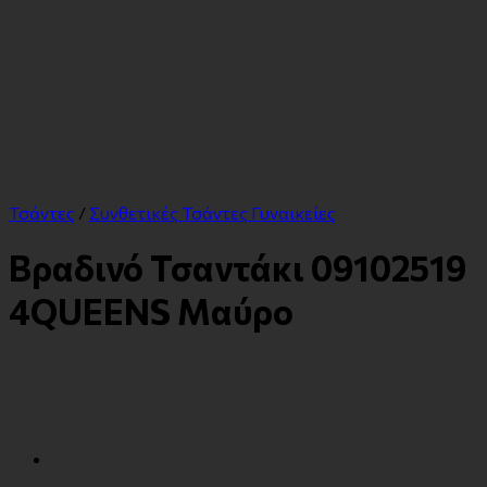
Τσάντες
/
Συνθετικές Τσάντες Γυναικείες
Βραδινό Τσαντάκι 09102519
4QUEENS Μαύρο