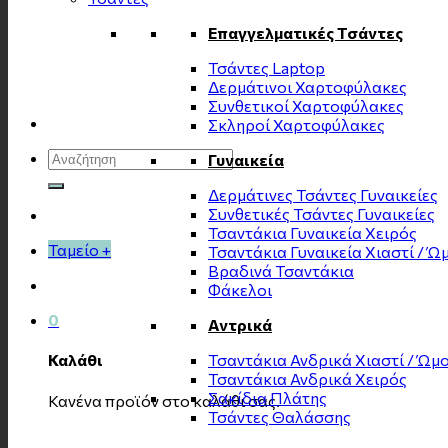
Επαγγελματικές Τσάντες
Τσάντες Laptop
Δερμάτινοι Χαρτοφύλακες
Συνθετικοί Χαρτοφύλακες
Σκληροί Χαρτοφύλακες
Αναζήτηση
Γυναικεία
για:
Δερμάτινες Τσάντες Γυναικείες
Συνθετικές Τσάντες Γυναικείες
Τσαντάκια Γυναικεία Χειρός
Ταμείο
+
Τσαντάκια Γυναικεία Χιαστί / Ώ
Βραδινά Τσαντάκια
Φάκελοι
0
Αντρικά
Τσαντάκια Ανδρικά Χιαστί / Ώμ
Καλάθι
Τσαντάκια Ανδρικά Χειρός
Σακίδια Πλάτης
Κανένα προϊόν στο καλάθι σας.
Τσάντες Θαλάσσης