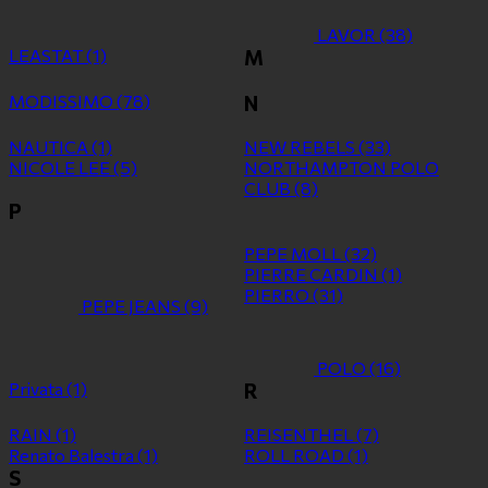
LAVOR
(38)
LEASTAT
(1)
M
MODISSIMO
(78)
N
NAUTICA
(1)
NEW REBELS
(33)
NICOLE LEE
(5)
NORTHAMPTON POLO
CLUB
(8)
P
PEPE MOLL
(32)
PIERRE CARDIN
(1)
PIERRO
(31)
PEPE JEANS
(9)
POLO
(16)
Privata
(1)
R
RAIN
(1)
REISENTHEL
(7)
Renato Balestra
(1)
ROLL ROAD
(1)
S