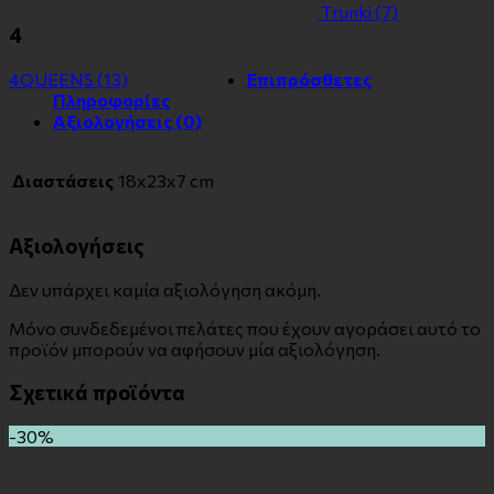
Τrunki
(7)
4
4QUEENS
(13)
Επιπρόσθετες
Πληροφορίες
Αξιολογήσεις (0)
Διαστάσεις
18x23x7 cm
Αξιολογήσεις
Δεν υπάρχει καμία αξιολόγηση ακόμη.
Μόνο συνδεδεμένοι πελάτες που έχουν αγοράσει αυτό το
προϊόν μπορούν να αφήσουν μία αξιολόγηση.
Σχετικά προϊόντα
-30%