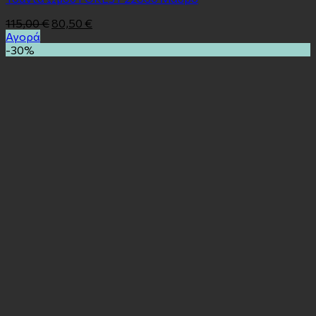
115,00
€
80,50
€
Αγορά
-30%