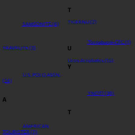
T
TIGERNU
(2)
SAMSONITE
(6)
Tornabuoni-GFC
(1)
TRAVELITE
(3)
U
Ucon Acrobatics
(15)
Y
U.S. POLO ASSN.
(24)
YNOT?
(38)
Α
Τ
ΑMERICAN
TOURISTER
(7)