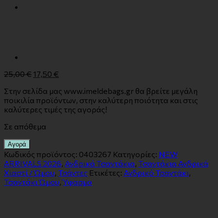
25,00
€
17,50
€
Στην σελίδα μας www.imeldebags.gr θα βρείτε μεγάλη
ποικιλία προϊόντων, στην καλύτερη ποιότητα και στις
καλύτερες τιμές της αγοράς!
Σε απόθεμα
Αγορά
Κωδικός προϊόντος:
0403267
Κατηγορίες:
NEW
ARRIVALS 2026
,
Ανδρικά Τσαντάκια
,
Τσαντάκια Ανδρικά
Χιαστί / Ώμου
,
Τσάντες
Ετικέτες:
Ανδρικό Τσαντάκι
,
Τσαντάκι Ώμου
,
Ύφασμα