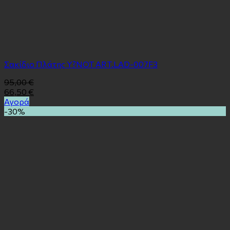
Σακίδιο Πλάτης Υ?ΝΟΤ ART.LAD-007F3
95,00
€
66,50
€
Αγορά
-30%