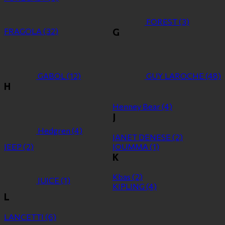
FOREST
(3)
FRAGOLA
(32)
G
GABOL
(12)
GUY LAROCHE
(48)
H
Henney Bear
(4)
J
Hedgren
(4)
JANET DENESE
(2)
JEEP
(2)
JOUMMA
(1)
K
Kbas
(2)
JUICE
(1)
KIPLING
(4)
L
LANCETTI
(6)