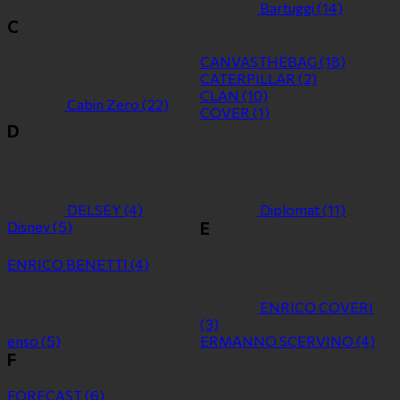
Bartuggi
(14)
C
CANVASTHEBAG
(18)
CATERPILLAR
(2)
CLAN
(10)
Cabin Zero
(22)
COVER
(1)
D
DELSEY
(4)
Diplomat
(11)
Disney
(5)
E
ENRICO BENETTI
(4)
ENRICO COVERI
(3)
enso
(5)
ERMANNO SCERVINO
(4)
F
FORECAST
(6)