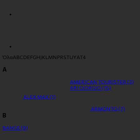
Όλα
A
B
C
D
E
F
G
H
J
K
L
M
N
P
R
S
T
U
Y
Α
Τ
4
A
AMERICAN TOURISTER
(3)
ARI GIORGIO
(15)
ALEX MAX
(1)
ARMONTO
(7)
B
BANGE
(9)