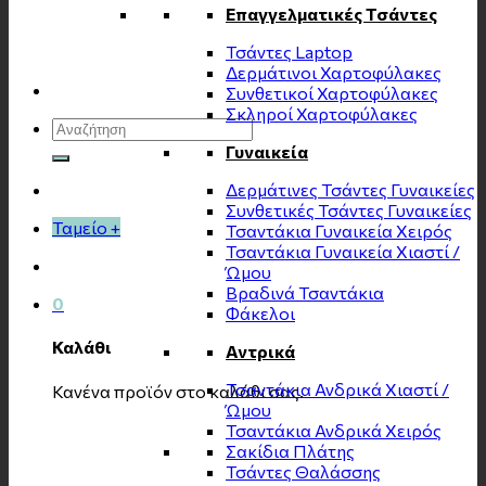
Επαγγελματικές Τσάντες
Τσάντες Laptop
Δερμάτινοι Χαρτοφύλακες
Συνθετικοί Χαρτοφύλακες
Σκληροί Χαρτοφύλακες
Αναζήτηση
για:
Γυναικεία
Δερμάτινες Τσάντες Γυναικείες
Συνθετικές Τσάντες Γυναικείες
Ταμείο
+
Τσαντάκια Γυναικεία Χειρός
Τσαντάκια Γυναικεία Χιαστί /
Ώμου
Βραδινά Τσαντάκια
0
Φάκελοι
Καλάθι
Αντρικά
Τσαντάκια Ανδρικά Χιαστί /
Κανένα προϊόν στο καλάθι σας.
Ώμου
Τσαντάκια Ανδρικά Χειρός
Σακίδια Πλάτης
Τσάντες Θαλάσσης