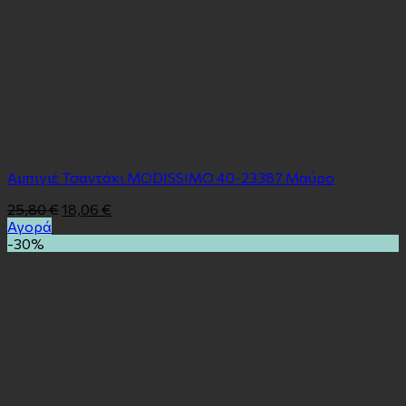
Αμπιγιέ Τσαντάκι MODISSIMO 40-23387 Μαύρο
25,80
€
18,06
€
Αγορά
-30%