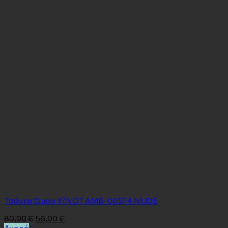
Τσάντα Ώμου Y?NOT AMB-005F4 NUDE
80,00
€
56,00
€
Αγορά