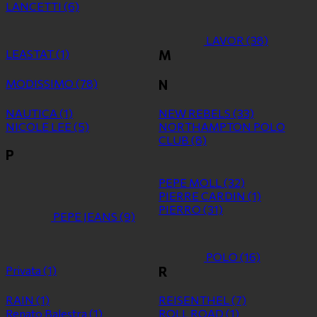
LANCETTI
(6)
LAVOR
(38)
LEASTAT
(1)
M
MODISSIMO
(78)
N
NAUTICA
(1)
NEW REBELS
(33)
NICOLE LEE
(5)
NORTHAMPTON POLO
CLUB
(8)
P
PEPE MOLL
(32)
PIERRE CARDIN
(1)
PIERRO
(31)
PEPE JEANS
(9)
POLO
(16)
Privata
(1)
R
RAIN
(1)
REISENTHEL
(7)
Renato Balestra
(1)
ROLL ROAD
(1)