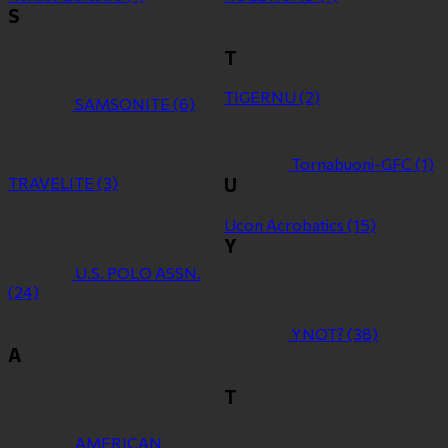
S
T
TIGERNU
(2)
SAMSONITE
(6)
Tornabuoni-GFC
(1)
TRAVELITE
(3)
U
Ucon Acrobatics
(15)
Y
U.S. POLO ASSN.
(24)
YNOT?
(38)
Α
Τ
ΑMERICAN