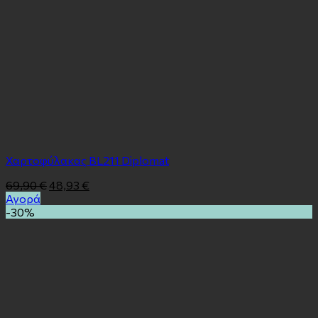
Χαρτοφύλακας BL211 Diplomat
69,90
€
48,93
€
Αγορά
-30%