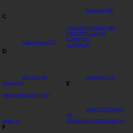
Bartuggi
(14)
C
CANVASTHEBAG
(18)
CATERPILLAR
(2)
CLAN
(10)
Cabin Zero
(22)
COVER
(1)
D
DELSEY
(4)
Diplomat
(11)
Disney
(5)
E
ENRICO BENETTI
(4)
ENRICO COVERI
(3)
enso
(5)
ERMANNO SCERVINO
(4)
F