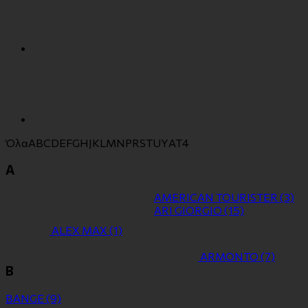
Όλα
A
B
C
D
E
F
G
H
J
K
L
M
N
P
R
S
T
U
Y
Α
Τ
4
A
AMERICAN TOURISTER
(3)
ARI GIORGIO
(15)
ALEX MAX
(1)
ARMONTO
(7)
B
BANGE
(9)