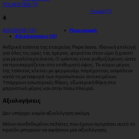
TOURISTER
(7)
Τrunki
(7)
4
4QUEENS
(13)
Περιγραφή
Αξιολογήσεις (0)
Ανδρική τσάντα της εταιρείας Pepe Jeans. Ιδανική επιλογή
για όλες τις ώρες της ημέρας, φοριέται στον ώμο ή χιαστί
για μεγαλύτερη άνεση. Ο ιμάντας είναι ρυθμιζόμενος ώστε
να προσαρμόζεται στο επιθυμητό ύψος. Το κύριο μέρος
της τσάντας κλείνει με φερμουάρ, παρέχοντας ασφάλεια
κατά τη μεταφορά των προσωπικών αντικειμένων.
Υπάρχουν εσωτερικές θήκες, εξωτερική θήκη στο
μπροστινό μέρος και στην πίσω πλευρά.
Αξιολογήσεις
Δεν υπάρχει καμία αξιολόγηση ακόμη.
Μόνο συνδεδεμένοι πελάτες που έχουν αγοράσει αυτό το
προϊόν μπορούν να αφήσουν μία αξιολόγηση.