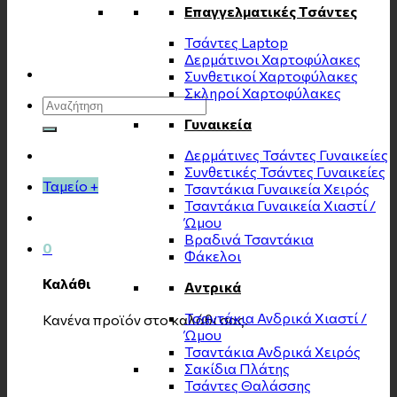
Επαγγελματικές Τσάντες
Τσάντες Laptop
Δερμάτινοι Χαρτοφύλακες
Συνθετικοί Χαρτοφύλακες
Σκληροί Χαρτοφύλακες
Αναζήτηση
για:
Γυναικεία
Δερμάτινες Τσάντες Γυναικείες
Συνθετικές Τσάντες Γυναικείες
Ταμείο
+
Τσαντάκια Γυναικεία Χειρός
Τσαντάκια Γυναικεία Χιαστί /
Ώμου
Βραδινά Τσαντάκια
0
Φάκελοι
Καλάθι
Αντρικά
Τσαντάκια Ανδρικά Χιαστί /
Κανένα προϊόν στο καλάθι σας.
Ώμου
Τσαντάκια Ανδρικά Χειρός
Σακίδια Πλάτης
Τσάντες Θαλάσσης