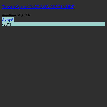
Τσάντα Ώμου Y?NOT AMB-005F4 NUDE
80,00
€
56,00
€
Αγορά
-30%