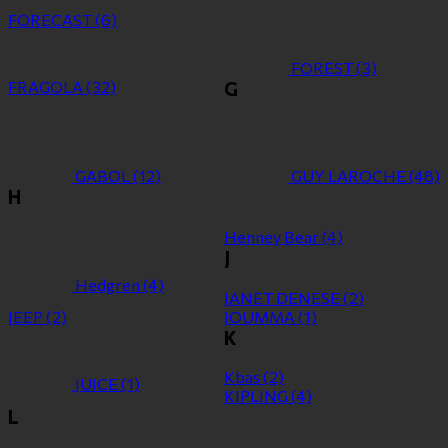
FORECAST
(6)
FOREST
(3)
FRAGOLA
(32)
G
GABOL
(12)
GUY LAROCHE
(48)
H
Henney Bear
(4)
J
Hedgren
(4)
JANET DENESE
(2)
JEEP
(2)
JOUMMA
(1)
K
Kbas
(2)
JUICE
(1)
KIPLING
(4)
L