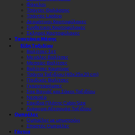
Φάκελοι
Τσάντες Θαλάσσης
Τσάντες Laptop
Δερμάτινοι Χαρτοφύλακες
Συνθετικοί Χαρτοφύλακες
Σκληροί Χαρτοφύλακες
Τσαντάκια Μέσης
Είδη Ταξιδίου
Βαλίτσες Σετ
Μεγάλες Βαλίτσες
Μεσαίες Βαλίτσες
Βαλίτσες Καμπίνας
Τσάντα Ταξιδίου (40x25x20 cm)
Παιδικές Βαλίτσες
Γκαρνταρόμπες
Σακ Βαγιάζ και Σάκοι Ταξιδίου
Νεσεσέρ
Σακίδια Πλάτης Cabin Size
Διάφορα Αξεσουάρ Ταξιδίου
Ομπρέλες
Ομπρέλες με μπαστούνι
Σπαστές Ομπρέλες
Γάντια