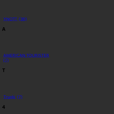
YNOT?
(38)
Α
ΑMERICAN TOURISTER
(7)
Τ
Τrunki
(7)
4