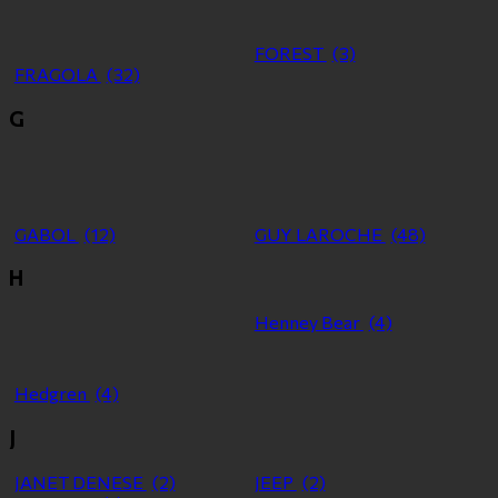
FOREST
(3)
FRAGOLA
(32)
G
GABOL
(12)
GUY LAROCHE
(48)
H
Henney Bear
(4)
Hedgren
(4)
J
JANET DENESE
(2)
JEEP
(2)