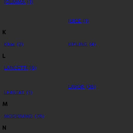
JOUMMA
(1)
JUICE
(1)
K
Kbas
(2)
KIPLING
(4)
L
LANCETTI
(6)
LAVOR
(38)
LEASTAT
(1)
M
MODISSIMO
(78)
N