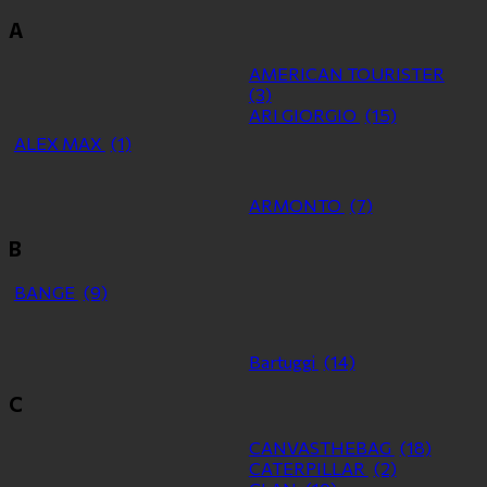
A
AMERICAN TOURISTER
(3)
ARI GIORGIO
(15)
ALEX MAX
(1)
ARMONTO
(7)
B
BANGE
(9)
Bartuggi
(14)
C
CANVASTHEBAG
(18)
CATERPILLAR
(2)