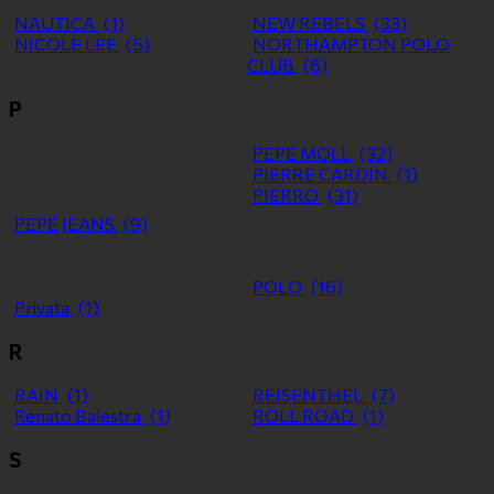
NAUTICA
(1)
NEW REBELS
(33)
NICOLE LEE
(5)
NORTHAMPTON POLO
CLUB
(8)
P
PEPE MOLL
(32)
PIERRE CARDIN
(1)
PIERRO
(31)
PEPE JEANS
(9)
POLO
(16)
Privata
(1)
R
RAIN
(1)
REISENTHEL
(7)
Renato Balestra
(1)
ROLL ROAD
(1)
S