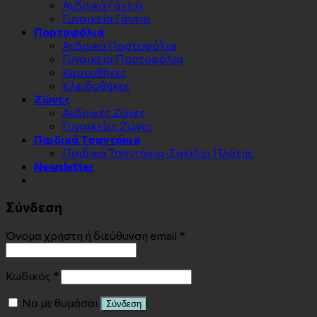
Ανδρικά Γάντια
Γυναικεία Γάντια
Πορτοφόλια
Ανδρικά Πορτοφόλια
Γυναικεία Πορτοφόλια
Καρτοθήκες
Κλειδοθήκες
Zώνες
Ανδρικές Ζώνες
Γυναικείες Ζώνες
Παιδικά Τσαντάκια
Παιδικά Τσαντάκια-Σακίδια Πλάτης
Newsletter
Σύνδεση
Όνομα χρήστη ή διεύθυνση email
*
Κωδικός
*
Να με θυμάσαι
Σύνδεση