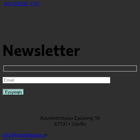
4QUEENS
(13)
Newsletter
Χρυσοστόμου Σμύρνης 16
67131 • Ξάνθη
info@imeldebags.g
r