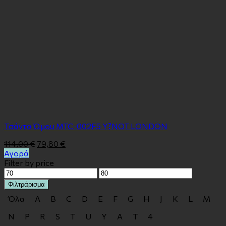
Τσάντα Ώμου MTC-002F5 Y?NOT LONDON
114,00
€
79,80
€
Αγορά
Filter by price
Ελάχιστη
Μέγιστη
τιμή
τιμή
Φιλτράρισμα
Όλα
A
B
C
D
E
F
G
H
J
K
L
M
N
P
R
S
T
U
Y
Α
Τ
4