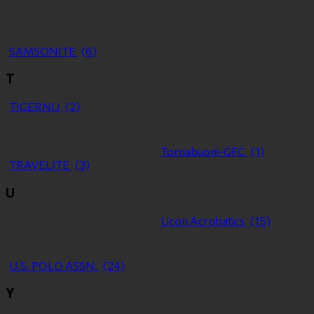
SAMSONITE
(6)
T
TIGERNU
(2)
Tornabuoni-GFC
(1)
TRAVELITE
(3)
U
Ucon Acrobatics
(15)
U.S. POLO ASSN.
(24)
Y