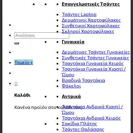
Επαγγελματικές Τσάντες
Τσάντες Laptop
Δερμάτινοι Χαρτοφύλακες
Συνθετικοί Χαρτοφύλακες
Σκληροί Χαρτοφύλακες
Αναζήτηση
για:
Γυναικεία
Δερμάτινες Τσάντες Γυναικείες
Συνθετικές Τσάντες Γυναικείες
Ταμείο
+
Τσαντάκια Γυναικεία Χειρός
Τσαντάκια Γυναικεία Χιαστί /
Ώμου
Βραδινά Τσαντάκια
0
Φάκελοι
Καλάθι
Αντρικά
Τσαντάκια Ανδρικά Χιαστί /
Κανένα προϊόν στο καλάθι σας.
Ώμου
Τσαντάκια Ανδρικά Χειρός
Σακίδια Πλάτης
Τσάντες Θαλάσσης