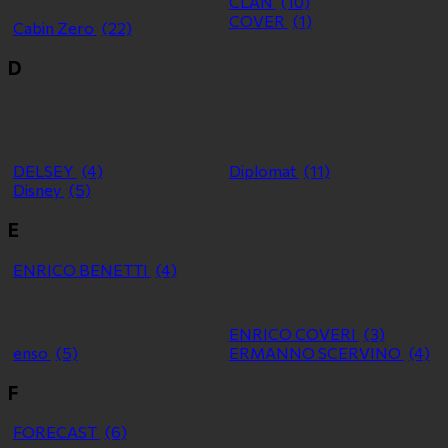
CLAN
(10)
COVER
(1)
Cabin Zero
(22)
D
DELSEY
(4)
Diplomat
(11)
Disney
(5)
E
ENRICO BENETTI
(4)
ENRICO COVERI
(3)
enso
(5)
ERMANNO SCERVINO
(4)
F
FORECAST
(6)