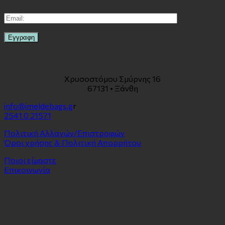
Χρυσοστόμου Σμύρνης 16
67131 • Ξάνθη
info@imeldebags.g
r
2541 0 21571
Πολιτική Αλλαγών/Επιστροφών
Όροι χρήσης & Πολιτική Απορρήτου
Ποιοι είμαστε
Επικοινωνία