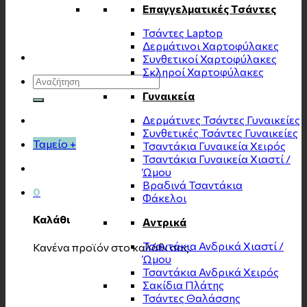
Επαγγελματικές Τσάντες
Τσάντες Laptop
Δερμάτινοι Χαρτοφύλακες
Συνθετικοί Χαρτοφύλακες
Σκληροί Χαρτοφύλακες
Αναζήτηση
για:
Γυναικεία
Δερμάτινες Τσάντες Γυναικείες
Συνθετικές Τσάντες Γυναικείες
Ταμείο
+
Τσαντάκια Γυναικεία Χειρός
Τσαντάκια Γυναικεία Χιαστί /
Ώμου
Βραδινά Τσαντάκια
0
Φάκελοι
Καλάθι
Αντρικά
Τσαντάκια Ανδρικά Χιαστί /
Κανένα προϊόν στο καλάθι σας.
Ώμου
Τσαντάκια Ανδρικά Χειρός
Σακίδια Πλάτης
Τσάντες Θαλάσσης