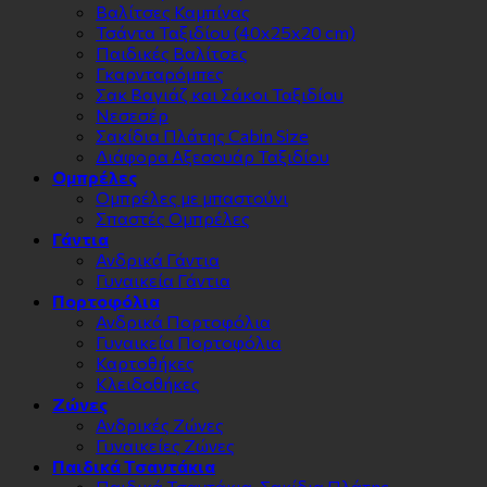
Βαλίτσες Καμπίνας
Τσάντα Ταξιδίου (40x25x20 cm)
Παιδικές Βαλίτσες
Γκαρνταρόμπες
Σακ Βαγιάζ και Σάκοι Ταξιδίου
Νεσεσέρ
Σακίδια Πλάτης Cabin Size
Διάφορα Αξεσουάρ Ταξιδίου
Ομπρέλες
Ομπρέλες με μπαστούνι
Σπαστές Ομπρέλες
Γάντια
Ανδρικά Γάντια
Γυναικεία Γάντια
Πορτοφόλια
Ανδρικά Πορτοφόλια
Γυναικεία Πορτοφόλια
Καρτοθήκες
Κλειδοθήκες
Zώνες
Ανδρικές Ζώνες
Γυναικείες Ζώνες
Παιδικά Τσαντάκια
Παιδικά Τσαντάκια-Σακίδια Πλάτης