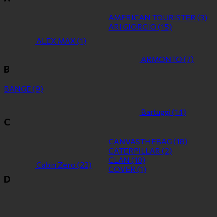
AMERICAN TOURISTER
(3)
ARI GIORGIO
(15)
ALEX MAX
(1)
ARMONTO
(7)
B
BANGE
(9)
Bartuggi
(14)
C
CANVASTHEBAG
(18)
CATERPILLAR
(2)
CLAN
(10)
Cabin Zero
(22)
COVER
(1)
D