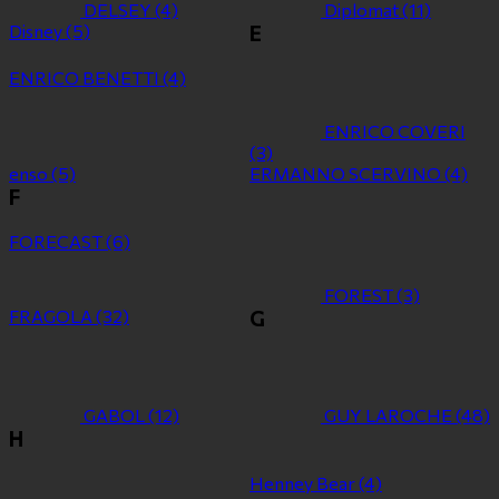
DELSEY
(4)
Diplomat
(11)
Disney
(5)
E
ENRICO BENETTI
(4)
ENRICO COVERI
(3)
enso
(5)
ERMANNO SCERVINO
(4)
F
FORECAST
(6)
FOREST
(3)
FRAGOLA
(32)
G
GABOL
(12)
GUY LAROCHE
(48)
H
Henney Bear
(4)