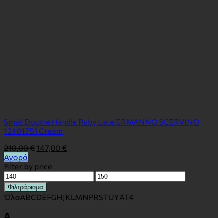
Small Double Handle Ruby Lace ERMANNO SCERVINO
12401751 Cream
210,00
€
147,00
€
Αγορά
Filter by price
Ελάχιστη
Μέγιστη
τιμή
τιμή
Φιλτράρισμα
Όλα
A
B
C
D
E
F
G
H
J
K
L
M
N
P
R
S
T
U
Y
Α
Τ
4
A