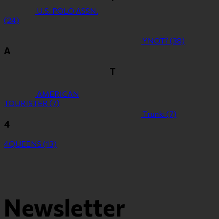
U.S. POLO ASSN.
(24)
YNOT?
(38)
Α
Τ
ΑMERICAN
TOURISTER
(7)
Τrunki
(7)
4
4QUEENS
(13)
Newsletter