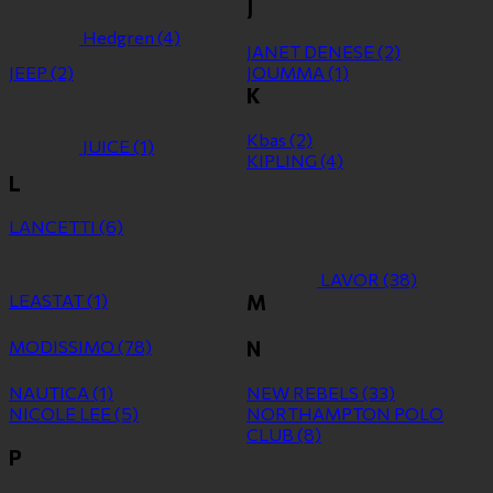
J
Hedgren
(4)
JANET DENESE
(2)
JEEP
(2)
JOUMMA
(1)
K
Kbas
(2)
JUICE
(1)
KIPLING
(4)
L
LANCETTI
(6)
LAVOR
(38)
LEASTAT
(1)
M
MODISSIMO
(78)
N
NAUTICA
(1)
NEW REBELS
(33)
NICOLE LEE
(5)
NORTHAMPTON POLO
CLUB
(8)
P