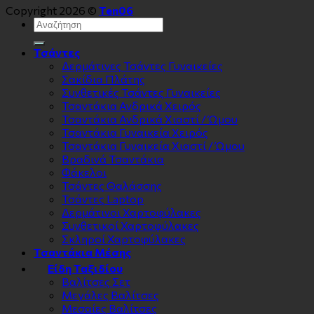
Copyright 2026 ©
Ten06
Αναζήτηση
για:
Τσάντες
Δερμάτινες Τσάντες Γυναικείες
Σακίδια Πλάτης
Συνθετικές Τσάντες Γυναικείες
Τσαντάκια Ανδρικά Χειρός
Τσαντάκια Ανδρικά Χιαστί / Ώμου
Τσαντάκια Γυναικεία Χειρός
Τσαντάκια Γυναικεία Χιαστί / Ώμου
Βραδινά Τσαντάκια
Φάκελοι
Τσάντες Θαλάσσης
Τσάντες Laptop
Δερμάτινοι Χαρτοφύλακες
Συνθετικοί Χαρτοφύλακες
Σκληροί Χαρτοφύλακες
Τσαντάκια Μέσης
Είδη Ταξιδίου
Βαλίτσες Σετ
Μεγάλες Βαλίτσες
Μεσαίες Βαλίτσες