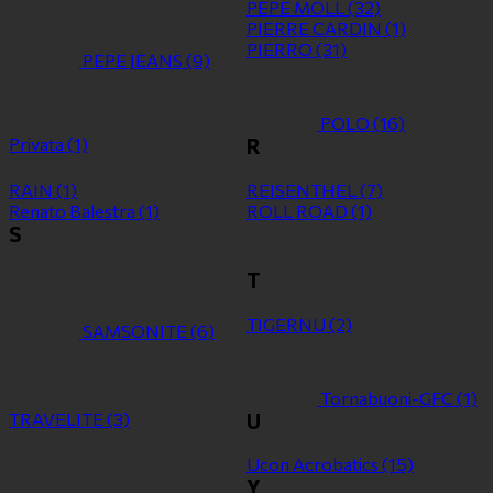
PEPE MOLL
(32)
PIERRE CARDIN
(1)
PIERRO
(31)
PEPE JEANS
(9)
POLO
(16)
Privata
(1)
R
RAIN
(1)
REISENTHEL
(7)
Renato Balestra
(1)
ROLL ROAD
(1)
S
T
TIGERNU
(2)
SAMSONITE
(6)
Tornabuoni-GFC
(1)
TRAVELITE
(3)
U
Ucon Acrobatics
(15)
Y