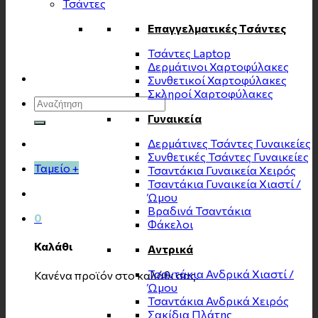
Τσάντες
Επαγγελματικές Τσάντες
Τσάντες Laptop
Δερμάτινοι Χαρτοφύλακες
Συνθετικοί Χαρτοφύλακες
Σκληροί Χαρτοφύλακες
Αναζήτηση
για:
Γυναικεία
Δερμάτινες Τσάντες Γυναικείες
Συνθετικές Τσάντες Γυναικείες
Ταμείο
+
Τσαντάκια Γυναικεία Χειρός
Τσαντάκια Γυναικεία Χιαστί /
Ώμου
Βραδινά Τσαντάκια
0
Φάκελοι
Καλάθι
Αντρικά
Τσαντάκια Ανδρικά Χιαστί /
Κανένα προϊόν στο καλάθι σας.
Ώμου
Τσαντάκια Ανδρικά Χειρός
Σακίδια Πλάτης