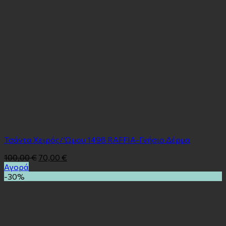
Τσάντα Χειρός/ Ώμου 1498 RAFFIA-Γνήσιο Δέρμα
100,00
€
70,00
€
Αγορά
-30%