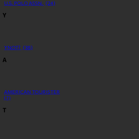
U.S. POLO ASSN.
(24)
Y
YNOT?
(38)
Α
ΑMERICAN TOURISTER
(7)
Τ