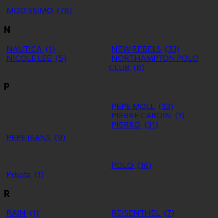
MODISSIMO
(78)
N
NAUTICA
(1)
NEW REBELS
(33)
NICOLE LEE
(5)
NORTHAMPTON POLO
CLUB
(8)
P
PEPE MOLL
(32)
PIERRE CARDIN
(1)
PIERRO
(31)
PEPE JEANS
(9)
POLO
(16)
Privata
(1)
R
RAIN
(1)
REISENTHEL
(7)