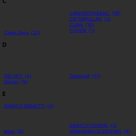
C
CANVASTHEBAG
(18)
CATERPILLAR
(2)
CLAN
(10)
COVER
(1)
Cabin Zero
(22)
D
DELSEY
(4)
Diplomat
(11)
Disney
(5)
E
ENRICO BENETTI
(4)
ENRICO COVERI
(3)
enso
(5)
ERMANNO SCERVINO
(4)