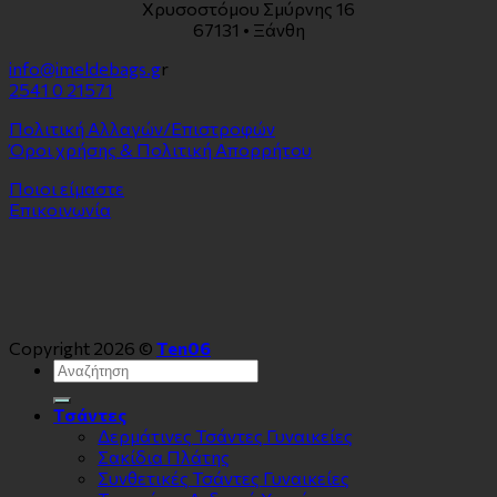
Χρυσοστόμου Σμύρνης 16
67131 • Ξάνθη
info@imeldebags.g
r
2541 0 21571
Πολιτική Αλλαγών/Επιστροφών
Όροι χρήσης & Πολιτική Απορρήτου
Ποιοι είμαστε
Επικοινωνία
Copyright 2026 ©
Ten06
Αναζήτηση
για:
Τσάντες
Δερμάτινες Τσάντες Γυναικείες
Σακίδια Πλάτης
Συνθετικές Τσάντες Γυναικείες