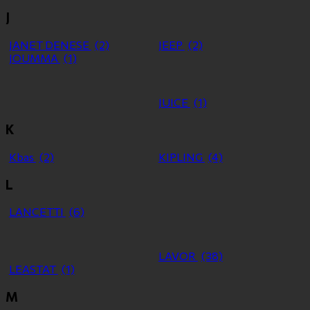
J
JANET DENESE
(2)
JEEP
(2)
JOUMMA
(1)
JUICE
(1)
K
Kbas
(2)
KIPLING
(4)
L
LANCETTI
(6)
LAVOR
(38)
LEASTAT
(1)
M