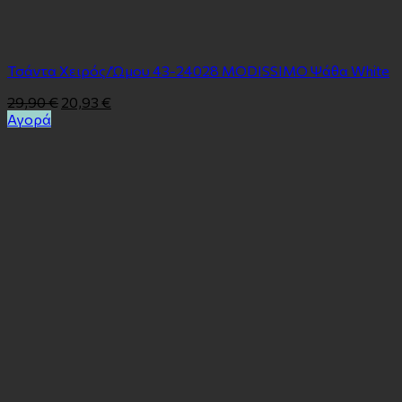
Τσάντα Χειρός/Ώμου 43-24028 MODISSIMO Ψάθα White
29,90
€
20,93
€
Αγορά