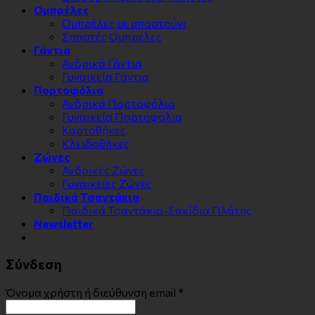
Ομπρέλες
Ομπρέλες με μπαστούνι
Σπαστές Ομπρέλες
Γάντια
Ανδρικά Γάντια
Γυναικεία Γάντια
Πορτοφόλια
Ανδρικά Πορτοφόλια
Γυναικεία Πορτοφόλια
Καρτοθήκες
Κλειδοθήκες
Zώνες
Ανδρικές Ζώνες
Γυναικείες Ζώνες
Παιδικά Τσαντάκια
Παιδικά Τσαντάκια-Σακίδια Πλάτης
Newsletter
Σύνδεση
Όνομα χρήστη ή διεύθυνση email
*