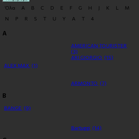
Όλα
A
B
C
D
E
F
G
H
J
K
L
M
N
P
R
S
T
U
Y
Α
Τ
4
A
AMERICAN TOURISTER
(3)
ARI GIORGIO
(15)
ALEX MAX
(1)
ARMONTO
(7)
B
BANGE
(9)
Bartuggi
(14)