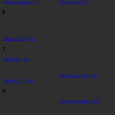
Renato Balestra
(1)
ROLL ROAD
(1)
S
SAMSONITE
(6)
T
TIGERNU
(2)
Tornabuoni-GFC
(1)
TRAVELITE
(3)
U
Ucon Acrobatics
(15)