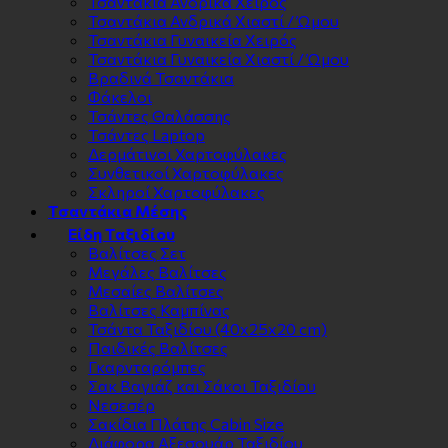
Τσαντάκια Ανδρικά Χειρός
Τσαντάκια Ανδρικά Χιαστί / Ώμου
Τσαντάκια Γυναικεία Χειρός
Τσαντάκια Γυναικεία Χιαστί / Ώμου
Βραδινά Τσαντάκια
Φάκελοι
Τσάντες Θαλάσσης
Τσάντες Laptop
Δερμάτινοι Χαρτοφύλακες
Συνθετικοί Χαρτοφύλακες
Σκληροί Χαρτοφύλακες
Τσαντάκια Μέσης
Είδη Ταξιδίου
Βαλίτσες Σετ
Μεγάλες Βαλίτσες
Μεσαίες Βαλίτσες
Βαλίτσες Καμπίνας
Τσάντα Ταξιδίου (40x25x20 cm)
Παιδικές Βαλίτσες
Γκαρνταρόμπες
Σακ Βαγιάζ και Σάκοι Ταξιδίου
Νεσεσέρ
Σακίδια Πλάτης Cabin Size
Διάφορα Αξεσουάρ Ταξιδίου