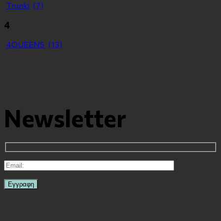
Τrunki
(7)
4
4QUEENS
(13)
Newsletter