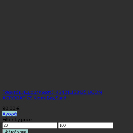
Τσαντάκι Ώμου/Χιαστί 143421LI53125 UCON
ACROBATICS Kiomi Bag Sand
90,00
€
Αγορά
Filter by price
Ελάχιστη
Μέγιστη
τιμή
τιμή
Φιλτράρισμα