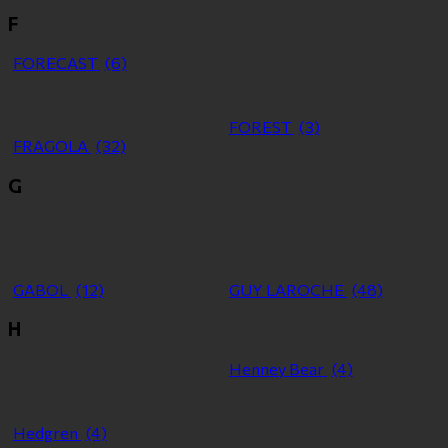
F
FORECAST
(6)
FOREST
(3)
FRAGOLA
(32)
G
GABOL
(12)
GUY LAROCHE
(48)
H
Henney Bear
(4)
Hedgren
(4)